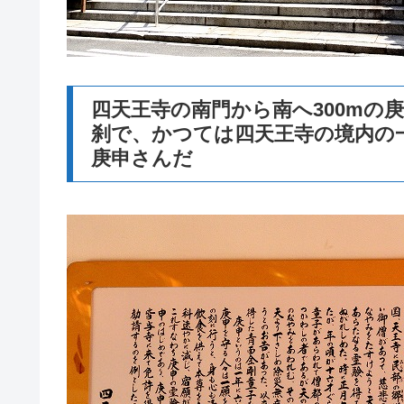
四天王寺の南門から南へ300mの
刹で、かつては四天王寺の境内の
庚申さんだ