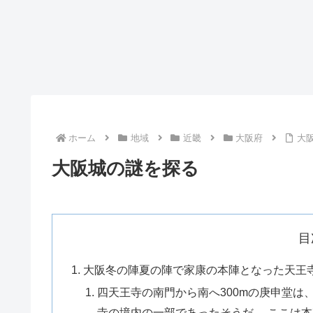
ホーム
地域
近畿
大阪府
大
大阪城の謎を探る
目
大阪冬の陣夏の陣で家康の本陣となった天王
四天王寺の南門から南へ300mの庚申堂
寺の境内の一部であったそうだ。 ここは