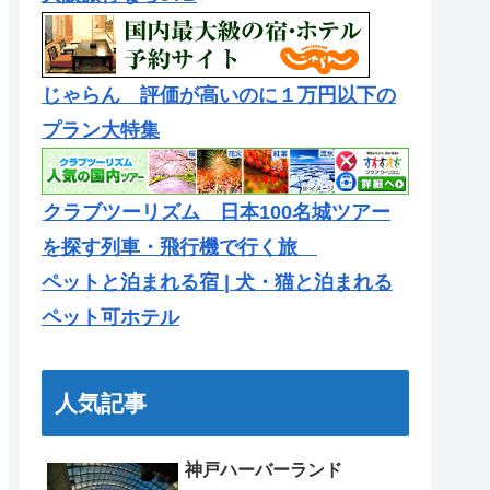
じゃらん 評価が高いのに１万円以下の
プラン大特集
クラブツーリズム 日本100名城ツアー
を探す列車・飛行機で行く旅
ペットと泊まれる宿 | 犬・猫と泊まれる
ペット可ホテル
人気記事
神戸ハーバーランド