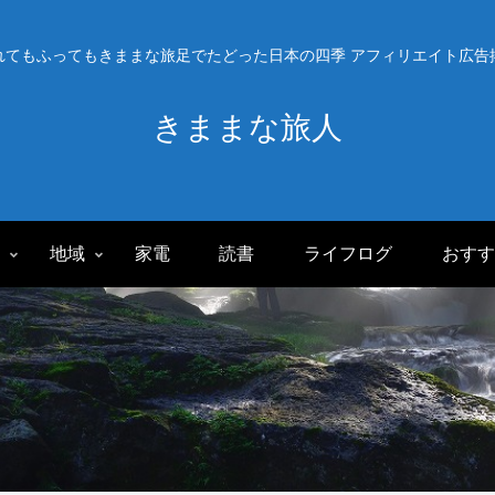
れてもふってもきままな旅足でたどった日本の四季 アフィリエイト広告
きままな旅人
旅
地域
家電
読書
ライフログ
おすす