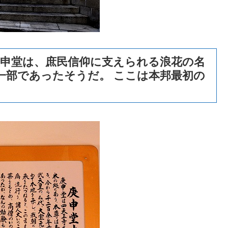
庚申堂は、庶民信仰に支えられる浪花の名
一部であったそうだ。 ここは本邦最初の