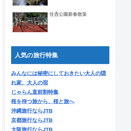
住𠮷公園新春散策
人気の旅行特集
みんなには秘密にしておきたい大人の隠
れ家、大人の宿
じゃらん直前割特集
桜を待つ旅から、桜と旅へ
沖縄旅行ならJTB
京都旅行ならJTB
大阪旅行ならJTB