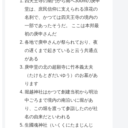
四天王寺の南門から南へ300mの庚申
堂は、庶民信仰に支えられる浪花の
名刹で、かつては四天王寺の境内の
一部であったそうだ。 ここは本邦最
初の庚申さんだ
各地で庚申さんが祭られており、夜
の遅くまで起きていると云う共通点
がある
庚申堂の北の超願寺に竹本義太夫
（たけもとぎだいゆう）のお墓があ
ります
堀越神社はかつて創建当初から明治
中ごろまで境内の南沿いに堀があ
り、この堀を渡って参詣したのが社
名の由来だといわれる
生國魂神社（いくくにたまじんじ