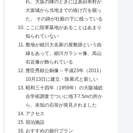
れ、大坂の陣のときには真田幸村が
大坂城から当地までの抜け穴を掘っ
た。 その跡が社殿の下に残っている
ここに陸軍墓地があることはあまり
知られていない
敷地が細川大名家の屋敷跡という由
縁もあって、細川ガラシャ像、高山
右近像が飾られている
豊臣秀頼公銅像 -- 平成23年（2011）
10月13日に建立・除幕式と新しい
昭和三十四年（1959年）の大阪城総
合学術調査でついに地下7.5mの所か
ら、未知の石垣が発見されました
アクセス
宿泊施設
おすすめの旅行プラン