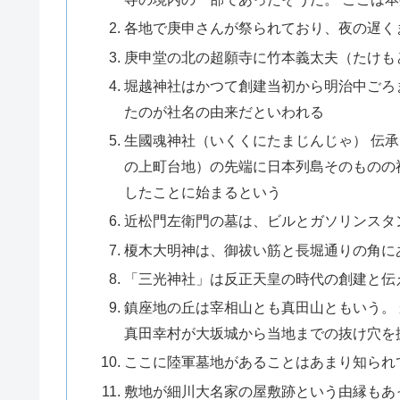
各地で庚申さんが祭られており、夜の遅く
庚申堂の北の超願寺に竹本義太夫（たけも
堀越神社はかつて創建当初から明治中ごろ
たのが社名の由来だといわれる
生國魂神社（いくくにたまじんじゃ） 伝
の上町台地）の先端に日本列島そのものの
したことに始まるという
近松門左衛門の墓は、ビルとガソリンスタ
榎木大明神は、御祓い筋と長堀通りの角に
「三光神社」は反正天皇の時代の創建と伝
鎮座地の丘は宰相山とも真田山ともいう。
真田幸村が大坂城から当地までの抜け穴を
ここに陸軍墓地があることはあまり知られ
敷地が細川大名家の屋敷跡という由縁もあ