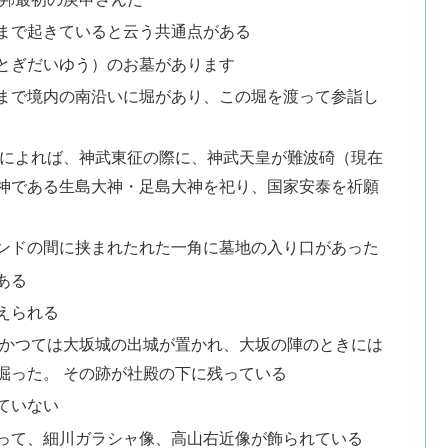
まで起きていると云う共通点がある
とぎだいゆう）のお墓があります
まで境内の南沿いに堀があり、この堀を渡って参詣し
承によれば、神武東征の際に、神武天皇が難波碕（現在
神である生島大神・足島大神を祀り、国家安泰を祈願
ンドの間に挟まれたれた一角に墓地の入り口があった
ある
えられる
 かつては大坂城の出城が置かれ、大坂の陣のときには
掘った。 その跡が社殿の下に残っている
ていない
って、細川ガラシャ像、高山右近像が飾られている