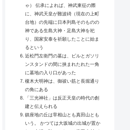
ゃ） 伝承によれば、神武東征の際
に、神武天皇が難波碕（現在の上町
台地）の先端に日本列島そのものの
神である生島大神・足島大神を祀
り、国家安泰を祈願したことに始ま
るという
近松門左衛門の墓は、ビルとガソリ
ンスタンドの間に挟まれたれた一角
に墓地の入り口があった
榎木大明神は、御祓い筋と長堀通り
の角にある
「三光神社」は反正天皇の時代の創
建と伝えられる
鎮座地の丘は宰相山とも真田山とも
いう。 かつては大坂城の出城が置か