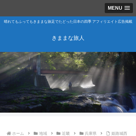
MENU
晴れてもふってもきままな旅足でたどった日本の四季 アフィリエイト広告掲載
きままな旅人
ホーム
地域
近畿
兵庫県
姫路城西