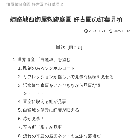
御屋敷跡庭園 好古園の紅葉見頃
姫路城西御屋敷跡庭園 好古園の紅葉見頃
2023.11.21
2025.10.12
目次
世界遺産 「白鷺城」を望む
彫刻のあるシンボルロード
リフレクションが揺らいで見事な模様を見せる
活水軒で食事をいただきながら見事な滝
を・・・・
青空に映える紅が見事!!
白鷺城を借景に紅葉が映える
赤が見事!!
至る所「影」が見事
流れの平庭の遮光ネットも立派な芸術だ