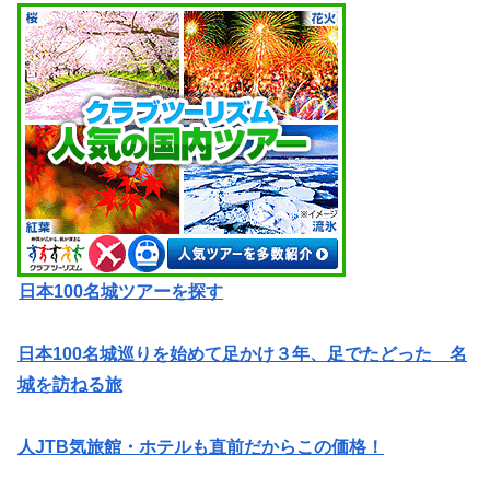
日本100名城ツアーを探す
日本100名城巡りを始めて足かけ３年、足でたどった 名
城を訪ねる旅
人JTB気旅館・ホテルも直前だからこの価格！