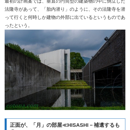
最初の計画案では、垂直の円筒型の建築物の中に倒立した
法隆寺があって、「胎内潜り」のように、その法隆寺を潜
って行くと何時しか建物の外部に出ているというものであ
ったという。
正面が、「月」の部屋≪HISASHI－補遺するも