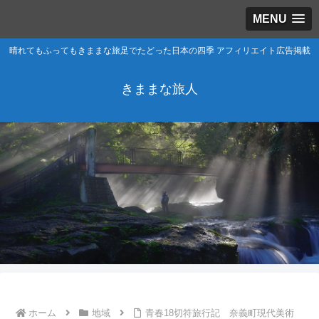
MENU
晴れてもふってもきままな旅足でたどった日本の四季 アフィリエイト広告掲載
きままな旅人
ホーム
地域
青春18切符旅行記 奈義町現代美術