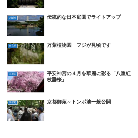
伝統的な日本庭園でライトアップ
大阪府
万葉植物園 フジが見頃です
奈良県
平安神宮の４月を華麗に彩る「八重紅
京都府
枝垂桜」
京都御苑～トンボ池一般公開
京都府