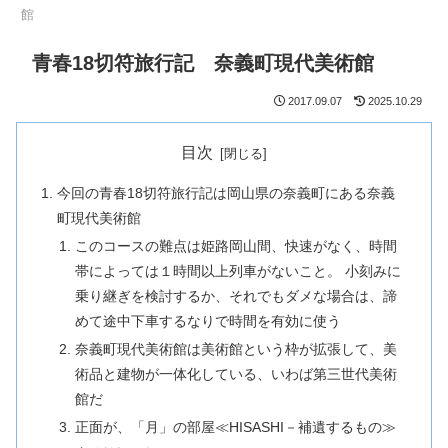
館
青春18切符旅行記 奈義町現代美術館
2017.09.07
2025.10.29
目次
今回の青春18切符旅行記は岡山県の奈義町にある奈義
町現代美術館
このコースの難点は姫路岡山間、快速がなく、時間
帯によっては１時間以上列車がないこと。 小刻みに
乗り継ぎを検討するか、それでもダメな場合は、諦
めて途中下車するなりで時間を有効に使う
奈義町現代美術館は美術館という枠が拡張して、美
術品と建物が一体化している、いわば第三世代美術
館だ
正面が、「月」の部屋≪HISASHI－補遺するもの≫