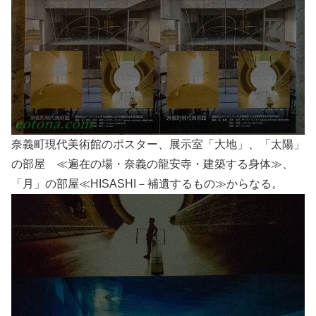
奈義町現代美術館のポスター、展示室「大地」、「太陽」
の部屋 ≪遍在の場・奈義の龍安寺・建築する身体≫、
「月」の部屋≪HISASHI－補遺するもの≫からなる。