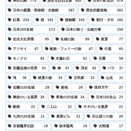
神社仏閣
775
歴史を訪ねる旅
492
日本の町並み
478
日本の庭園・美術館・水族館
287
歴史的建造物
262
紅葉
224
桜
191
植物園
191
朝日・夕日
182
日本100名城
173
日本の祭り・伝統行事
150
住吉大社界隈
95
名城の旅
89
夜景
77
アジサイ
67
船旅・フェリーの旅
67
行基
65
モノクロ
62
木漏れ日
61
石畳
58
安藤忠雄の世界
51
梅
47
渓谷
42
バラ
37
滝
36
絶景の旅
34
古民家
33
山岳
31
近畿の20名城
28
路地
28
現存天守
27
舞妓のいる風景
26
東海の20名城
24
日本100名山
23
動画
22
二上山
21
サギのいる風景
21
九州の20名城
21
展望ビル
21
石仏巡りの旅
20
京都魔界伝説
19
坂本龍馬
19
古戦場
17