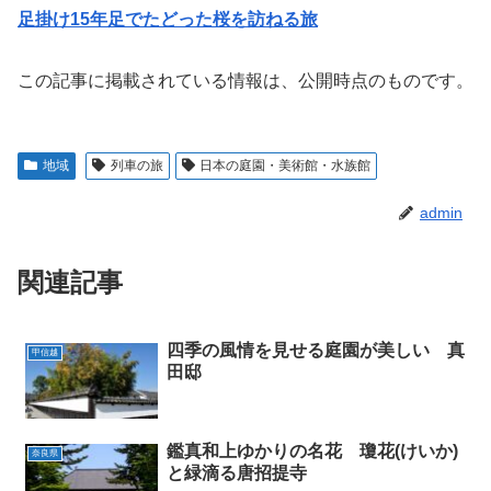
足掛け15年足でたどった桜を訪ねる旅
この記事に掲載されている情報は、公開時点のものです。
地域
列車の旅
日本の庭園・美術館・水族館
admin
関連記事
四季の風情を見せる庭園が美しい 真
甲信越
田邸
鑑真和上ゆかりの名花 瓊花(けいか)
奈良県
と緑滴る唐招提寺