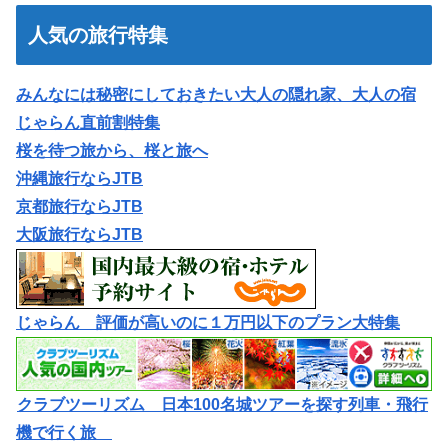
人気の旅行特集
みんなには秘密にしておきたい大人の隠れ家、大人の宿
じゃらん直前割特集
桜を待つ旅から、桜と旅へ
沖縄旅行ならJTB
京都旅行ならJTB
大阪旅行ならJTB
じゃらん 評価が高いのに１万円以下のプラン大特集
クラブツーリズム 日本100名城ツアーを探す列車・飛行
機で行く旅