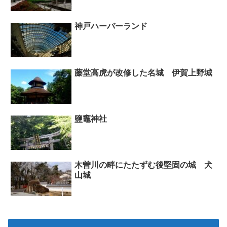
神戸ハーバーランド
藤堂高虎が改修した名城 伊賀上野城
鹽竈神社
木曽川の畔にたたずむ後堅固の城 犬
山城