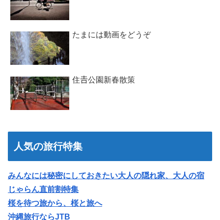
たまには動画をどうぞ
住𠮷公園新春散策
人気の旅行特集
みんなには秘密にしておきたい大人の隠れ家、大人の宿
じゃらん直前割特集
桜を待つ旅から、桜と旅へ
沖縄旅行ならJTB