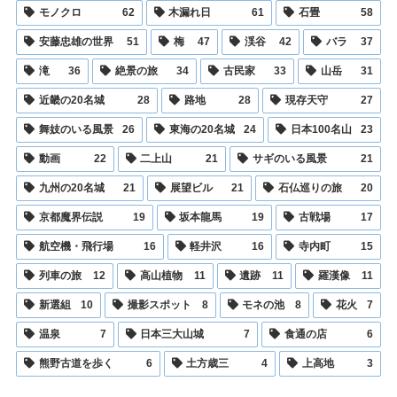
モノクロ
62
木漏れ日
61
石畳
58
安藤忠雄の世界
51
梅
47
渓谷
42
バラ
37
滝
36
絶景の旅
34
古民家
33
山岳
31
近畿の20名城
28
路地
28
現存天守
27
舞妓のいる風景
26
東海の20名城
24
日本100名山
23
動画
22
二上山
21
サギのいる風景
21
九州の20名城
21
展望ビル
21
石仏巡りの旅
20
京都魔界伝説
19
坂本龍馬
19
古戦場
17
航空機・飛行場
16
軽井沢
16
寺内町
15
列車の旅
12
高山植物
11
遺跡
11
羅漢像
11
新選組
10
撮影スポット
8
モネの池
8
花火
7
温泉
7
日本三大山城
7
食通の店
6
熊野古道を歩く
6
土方歳三
4
上高地
3