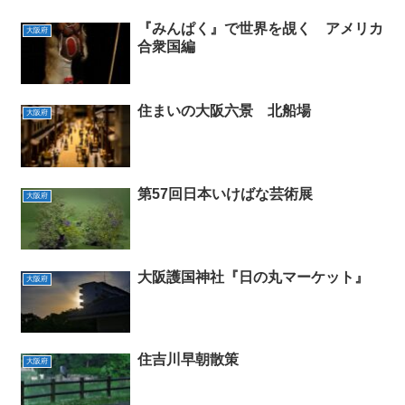
『みんぱく』で世界を覘く アメリカ
大阪府
合衆国編
住まいの大阪六景 北船場
大阪府
第57回日本いけばな芸術展
大阪府
大阪護国神社『日の丸マーケット』
大阪府
住吉川早朝散策
大阪府