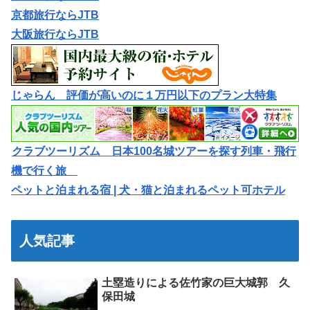
京都旅行ならJTB
大阪旅行ならJTB
じゃらん 評価が高いのに１万円以下のプラン大特集
クラブツーリズム 日本100名城ツアーを探す列車・飛行
機で行く旅
ペットと泊まれる宿 | 犬・猫と泊まれるペット可ホテル
人気記事
土塁造りによる佐竹家の巨大城郭 久
保田城