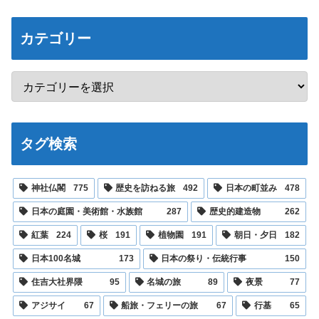
カテゴリー
タグ検索
神社仏閣
775
歴史を訪ねる旅
492
日本の町並み
478
日本の庭園・美術館・水族館
287
歴史的建造物
262
紅葉
224
桜
191
植物園
191
朝日・夕日
182
日本100名城
173
日本の祭り・伝統行事
150
住吉大社界隈
95
名城の旅
89
夜景
77
アジサイ
67
船旅・フェリーの旅
67
行基
65