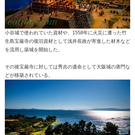
小谷城で使われていた資材や、1558年に火災に遭った竹
生島宝厳寺の復旧資材として浅井長政が寄進した材木など
を流用し築城を開始した。
その後宝厳寺に対しては秀吉の遺命として大阪城の唐門な
どが移築されている。