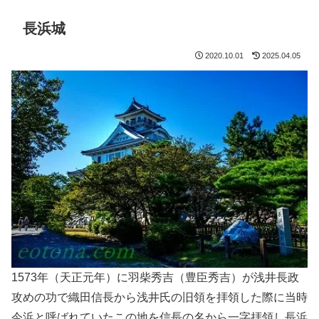
長浜城
2020.10.01
2025.04.05
1573年（天正元年）に羽柴秀吉（豊臣秀吉）が浅井長政
攻めの功で織田信長から浅井氏の旧領を拝領した際に当時
今浜と呼ばれていたこの地を信長の名から一字拝領し長浜