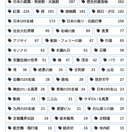
日本の庭園・美術館・水族館
287
歴史的建造物
262
紅葉
224
桜
191
植物園
191
朝日・夕日
182
日本100名城
173
日本の祭り・伝統行事
150
住吉大社界隈
95
名城の旅
89
夜景
77
アジサイ
67
船旅・フェリーの旅
67
行基
65
モノクロ
62
木漏れ日
61
石畳
58
安藤忠雄の世界
51
梅
47
渓谷
42
バラ
37
滝
36
絶景の旅
34
古民家
33
山岳
31
近畿の20名城
28
路地
28
現存天守
27
舞妓のいる風景
26
東海の20名城
24
日本100名山
23
動画
22
二上山
21
サギのいる風景
21
九州の20名城
21
展望ビル
21
石仏巡りの旅
20
京都魔界伝説
19
坂本龍馬
19
古戦場
17
航空機・飛行場
16
軽井沢
16
寺内町
15