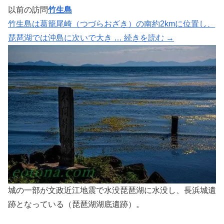
以前の訪問
竹生島
竹生島は葛籠尾崎（つづらおざき）の南約2kmに位置し、
琵琶湖では沖島に次いで大き … 続きを読む →
城の一部が文政近江地震で水没琵琶湖に水没し、長浜城遺
跡となっている（琵琶湖湖底遺跡）。