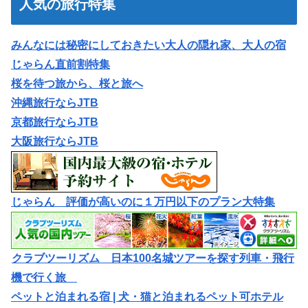
人気の旅行特集
みんなには秘密にしておきたい大人の隠れ家、大人の宿
じゃらん直前割特集
桜を待つ旅から、桜と旅へ
沖縄旅行ならJTB
京都旅行ならJTB
大阪旅行ならJTB
じゃらん 評価が高いのに１万円以下のプラン大特集
クラブツーリズム 日本100名城ツアーを探す列車・飛行
機で行く旅
ペットと泊まれる宿 | 犬・猫と泊まれるペット可ホテル