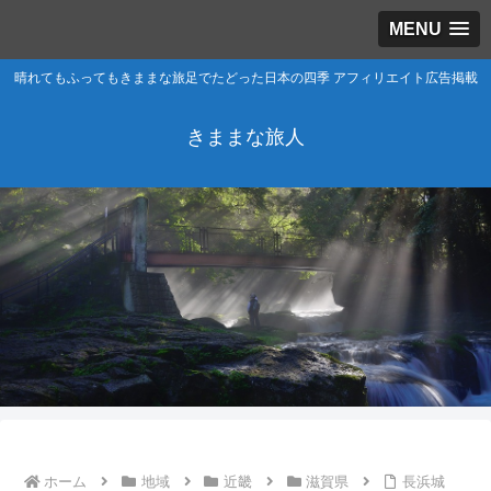
MENU
晴れてもふってもきままな旅足でたどった日本の四季 アフィリエイト広告掲載
きままな旅人
ホーム
地域
近畿
滋賀県
長浜城