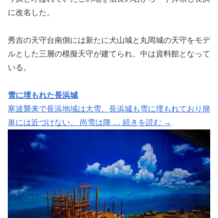
に改名した。
秀吉の天守台南側には新たに犬山城と丸岡城の天守をモデ
ルとした三層の模擬天守が建てられ、中は資料館となって
いる。
雪に埋もれた長浜城
寒波襲来で長浜地域は大雪、長浜城も雪に埋もれており簡
単には近づけない。 尚雪は降 … 続きを読む →