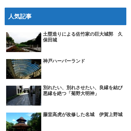
人気記事
土塁造りによる佐竹家の巨大城郭 久
保田城
神戸ハーバーランド
別れたい、別れさせたい、良縁を結び
悪縁を絶つ「菊野大明神」
藤堂高虎が改修した名城 伊賀上野城