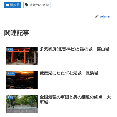
滋賀県
近畿の20名城
admin
関連記事
多気御所(北畠神社)と詰の城 霧山城
近畿
琵琶湖にたたずむ湖城 長浜城
滋賀県
全国最強の軍団と奥の細道の終点 大
東海
垣城