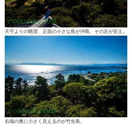
天守よりの眺望、正面の小さな島が沖島、その左が安土。
右端の奥に小さく見えるのが竹生島。