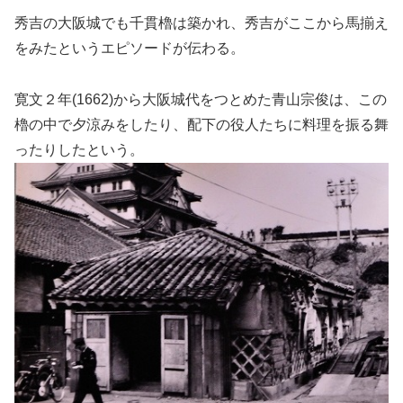
秀吉の大阪城でも千貫櫓は築かれ、秀吉がここから馬揃え
をみたというエピソードが伝わる。
寛文２年(1662)から大阪城代をつとめた青山宗俊は、この
櫓の中で夕涼みをしたり、配下の役人たちに料理を振る舞
ったりしたという。