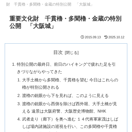
財 千貫櫓・多聞櫓・金蔵の特別公開 「大阪城」
重要文化財 千貫櫓・多聞櫓・金蔵の特別
公開 「大阪城」
2015.09.13
2025.10.12
目次
特別公開の最終日、前日のハイキングで疲れた足を引
きづりながらやってきた
大手土橋から多聞櫓、千貫櫓を望む 今日はこれらの
櫓が特別公開される
渡櫓の銃眼から下を見れば、このように見える
渡櫓の銃眼から西側を除けば西外堀、大手土橋が見
える 遠景は大阪府警、大阪歴史博物館、NHK
武者走り（廊下）を奥へ進む １４代将軍家茂はしば
しば場内諸施設の巡視を行い、この多聞櫓や千貫櫓