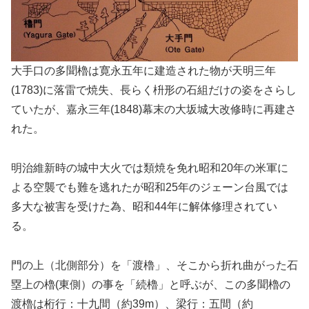
大手口の多聞櫓は寛永五年に建造された物が天明三年
(1783)に落雷で焼失、長らく枡形の石組だけの姿をさらし
ていたが、嘉永三年(1848)幕末の大坂城大改修時に再建さ
れた。
明治維新時の城中大火では類焼を免れ昭和20年の米軍に
よる空襲でも難を逃れたが昭和25年のジェーン台風では
多大な被害を受けた為、昭和44年に解体修理されてい
る。
門の上（北側部分）を「渡櫓」、そこから折れ曲がった石
塁上の櫓(東側）の事を「続櫓」と呼ぶが、この多聞櫓の
渡櫓は桁行：十九間（約39m）、梁行：五間（約