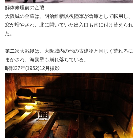
解体修理前の金蔵
大阪城の金蔵は、明治維新以後陸軍が倉庫として転用し、
窓が増やされ、北に開いていた出入口も南に付け替えられ
た。
第二次大戦後は、大阪城内の他の古建物と同じく荒れるに
まかされ、海鼠壁も崩れ落ちている。
昭和27年(1952)12月撮影