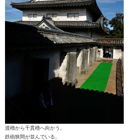
渡櫓から千貫櫓へ向かう。
鉄砲狭間が並んでいる。