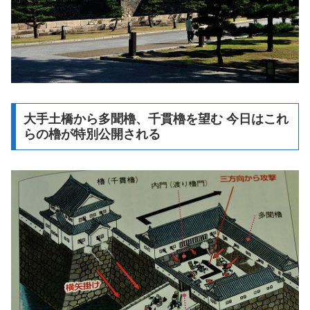
大手土橋から多聞櫓、千貫櫓を望む 今日はこれ
らの櫓が特別公開される