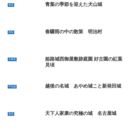
青葉の季節を迎えた犬山城
東海
春驟雨の中の散策 明治村
東海
姫路城西御屋敷跡庭園 好古園の紅葉
兵庫県
見頃
越後の名城 あやめ城こと新発田城
甲信越
天下人家康の究極の城 名古屋城
東海