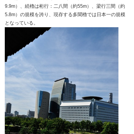
9.9m）、続櫓は桁行：二八間（約55m）、梁行三間（約
5.8m）の規模を誇り、現存する多聞櫓では日本一の規模
となっている。