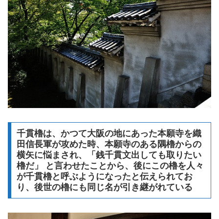
千貫櫓は、かつて大阪の地にあった本願寺を織
田信長軍が攻めた時、本願寺のある隅櫓からの
横矢に悩まされ、「銭千貫文出しても取りたい
櫓だ」 と言わせたことから、後にこの櫓を人々
が千貫櫓と呼ぶようになったと伝えられてお
り、後世の櫓にも同じ名が引き継がれている