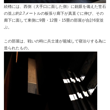
続櫓には、西側（大手口に面した側）に銃眼を備えた笠石
の並ぶ約2.7メートルの板張り廊下が真直ぐに伸び、その
廊下に面して東側に9畳・12畳・15畳の部屋が合計6室並
ぶ。
この部屋は、戦いの時に兵士達が籠城して寝泊りする為に
造られたもの。