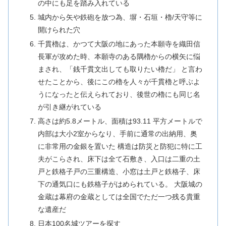
の中にも足を踏み入れている
城内から矢や鉄砲を放つ為、塀・石垣・櫓/天守等に
開けられた穴
千貫櫓は、かつて大阪の地にあった本願寺を織田信
長軍が攻めた時、本願寺のある隅櫓からの横矢に悩
まされ、「銭千貫文出しても取りたい櫓だ」 と言わ
せたことから、後にこの櫓を人々が千貫櫓と呼ぶよ
うになったと伝えられており、後世の櫓にも同じ名
が引き継がれている
高さは約5.8メートル、面積は93.11 平方メートルで
内部は大小2室からなり、手前に通常の出納用、奥
に非常用の金銀を置いた 構造は防災と防犯に特に工
夫がこらされ、床下は全て石敷き、入口は二重の土
戸と鉄格子戸の三重構造、小窓は土戸と鉄格子、床
下の通気口にも鉄格子がはめられている。 大阪城の
金蔵は幕府の金蔵としては全国でただ一つ残る貴重
な遺産だ
日本100名城ツアーを探す