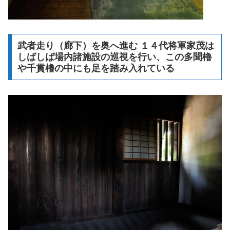
武者走り（廊下）を奥へ進む １４代将軍家茂は
しばしば場内諸施設の巡視を行い、この多聞櫓
や千貫櫓の中にも足を踏み入れている