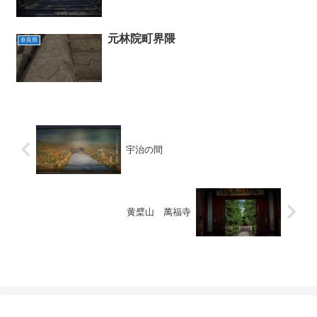
元林院町界隈
奈良県
宇治の間
黄檗山 萬福寺