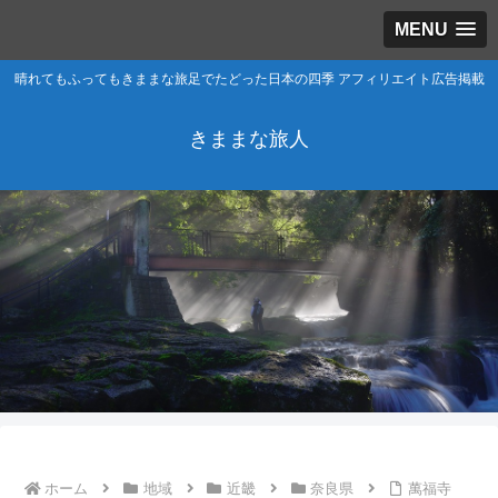
MENU
晴れてもふってもきままな旅足でたどった日本の四季 アフィリエイト広告掲載
きままな旅人
ホーム
地域
近畿
奈良県
萬福寺