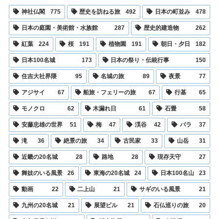
神社仏閣
775
歴史を訪ねる旅
492
日本の町並み
478
日本の庭園・美術館・水族館
287
歴史的建造物
262
紅葉
224
桜
191
植物園
191
朝日・夕日
182
日本100名城
173
日本の祭り・伝統行事
150
住吉大社界隈
95
名城の旅
89
夜景
77
アジサイ
67
船旅・フェリーの旅
67
行基
65
モノクロ
62
木漏れ日
61
石畳
58
安藤忠雄の世界
51
梅
47
渓谷
42
バラ
37
滝
36
絶景の旅
34
古民家
33
山岳
31
近畿の20名城
28
路地
28
現存天守
27
舞妓のいる風景
26
東海の20名城
24
日本100名山
23
動画
22
二上山
21
サギのいる風景
21
九州の20名城
21
展望ビル
21
石仏巡りの旅
20