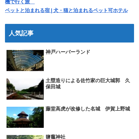
機で行く旅
ペットと泊まれる宿 | 犬・猫と泊まれるペット可ホテル
人気記事
神戸ハーバーランド
土塁造りによる佐竹家の巨大城郭 久
保田城
藤堂高虎が改修した名城 伊賀上野城
鹽竈神社