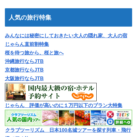
人気の旅行特集
みんなには秘密にしておきたい大人の隠れ家、大人の宿
じゃらん直前割特集
桜を待つ旅から、桜と旅へ
沖縄旅行ならJTB
京都旅行ならJTB
大阪旅行ならJTB
じゃらん 評価が高いのに１万円以下のプラン大特集
クラブツーリズム 日本100名城ツアーを探す列車・飛行