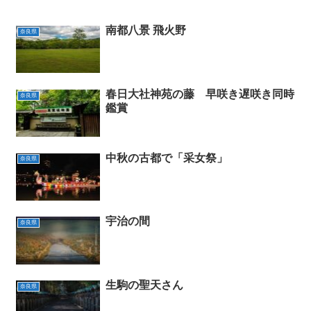
南都八景 飛火野
奈良県
春日大社神苑の藤 早咲き遅咲き同時
奈良県
鑑賞
中秋の古都で「采女祭」
奈良県
宇治の間
奈良県
生駒の聖天さん
奈良県