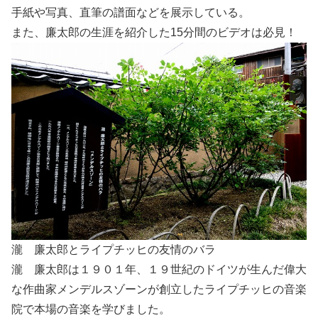
手紙や写真、直筆の譜面などを展示している。
また、廉太郎の生涯を紹介した15分間のビデオは必見！
瀧 廉太郎とライプチッヒの友情のバラ
瀧 廉太郎は１９０１年、１９世紀のドイツが生んだ偉大
な作曲家メンデルスゾーンが創立したライプチッヒの音楽
院で本場の音楽を学びました。