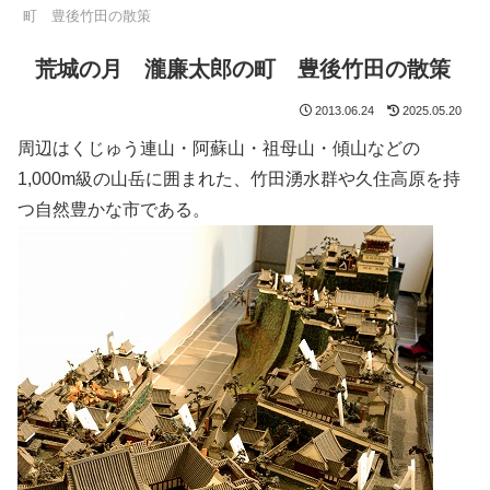
町 豊後竹田の散策
荒城の月 瀧廉太郎の町 豊後竹田の散策
2013.06.24
2025.05.20
周辺はくじゅう連山・阿蘇山・祖母山・傾山などの
1,000m級の山岳に囲まれた、竹田湧水群や久住高原を持
つ自然豊かな市である。