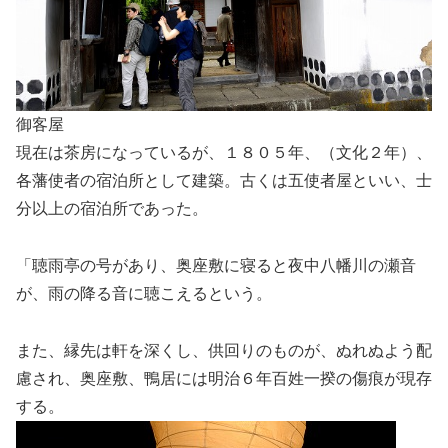
御客屋
現在は茶房になっているが、１８０５年、（文化２年）、
各藩使者の宿泊所として建築。古くは五使者屋といい、士
分以上の宿泊所であった。
「聴雨亭の号があり、奥座敷に寝ると夜中八幡川の瀬音
が、雨の降る音に聴こえるという。
また、縁先は軒を深くし、供回りのものが、ぬれぬよう配
慮され、奥座敷、鴨居には明治６年百姓一揆の傷痕が現存
する。