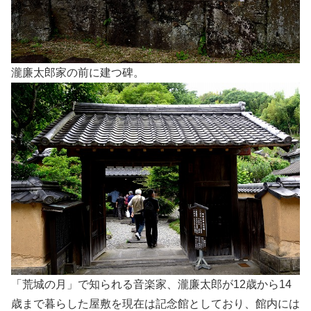
瀧廉太郎家の前に建つ碑。
「荒城の月」で知られる音楽家、瀧廉太郎が12歳から14
歳まで暮らした屋敷を現在は記念館としており、館内には