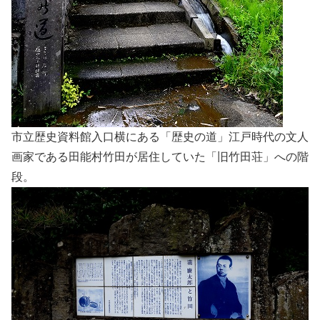
市立歴史資料館入口横にある「歴史の道」江戸時代の文人
画家である田能村竹田が居住していた「旧竹田荘」への階
段。