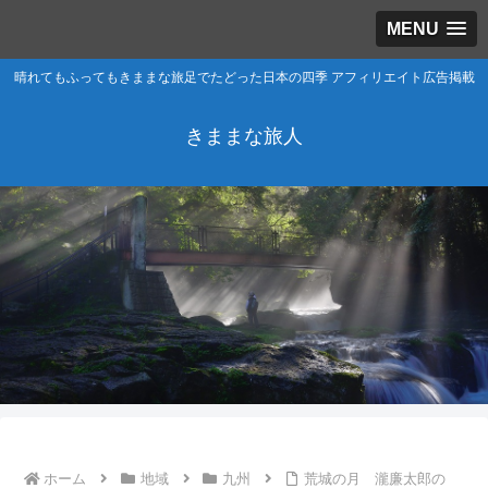
MENU
晴れてもふってもきままな旅足でたどった日本の四季 アフィリエイト広告掲載
きままな旅人
ホーム
地域
九州
荒城の月 瀧廉太郎の