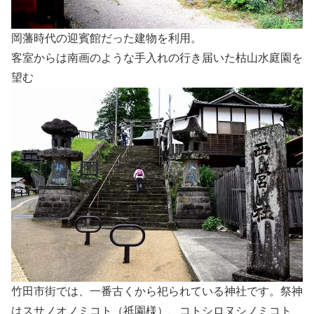
岡藩時代の迎賓館だった建物を利用。
客室からは南画のような手入れの行き届いた枯山水庭園を
望む
竹田市街では、一番古くから祀られている神社です。祭神
はスサノオノミコト（祇園様）、コトシロヌシノミコト