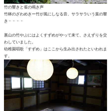
竹の響きと雀の鳴き声
竹林のざわめきー竹が風にしなる音、サラサラいう葉の響
き・・・・
裏山の竹やぶにはよくすずめがやって来て、さえずりを交
わしていました。
幼稚園唱歌「すずめ」はここから生み出されたといわれま
す。