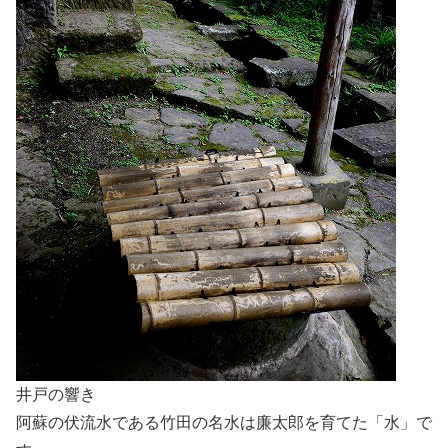
井戸の響き
阿蘇の伏流水である竹田の名水は廉太郎を育てた「水」で