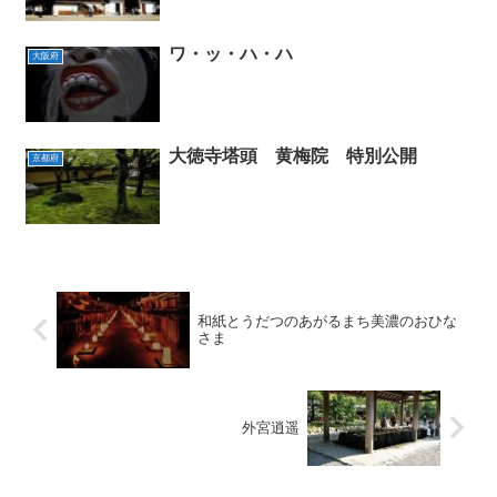
ワ・ッ・ハ・ハ
大阪府
大徳寺塔頭 黄梅院 特別公開
京都府
和紙とうだつのあがるまち美濃のおひな
さま
外宮逍遥