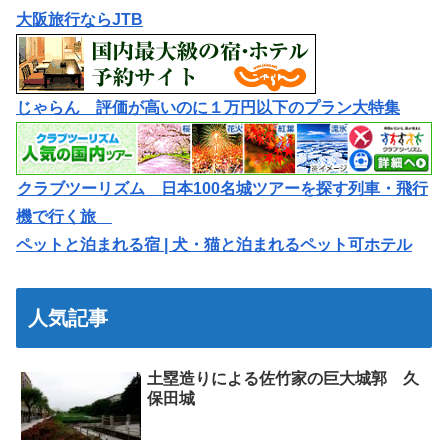
大阪旅行ならJTB
じゃらん 評価が高いのに１万円以下のプラン大特集
クラブツーリズム 日本100名城ツアーを探す列車・飛行
機で行く旅
ペットと泊まれる宿 | 犬・猫と泊まれるペット可ホテル
人気記事
土塁造りによる佐竹家の巨大城郭 久
保田城