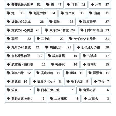
安藤忠雄の世界
51
梅
47
渓谷
42
バラ
37
滝
36
絶景の旅
34
古民家
33
山岳
31
近畿の20名城
28
路地
28
現存天守
27
舞妓のいる風景
26
東海の20名城
24
日本100名山
23
動画
22
二上山
21
サギのいる風景
21
九州の20名城
21
展望ビル
21
石仏巡りの旅
20
京都魔界伝説
19
坂本龍馬
19
古戦場
17
航空機・飛行場
16
軽井沢
16
寺内町
15
列車の旅
12
高山植物
11
遺跡
11
羅漢像
11
新選組
10
撮影スポット
8
モネの池
8
花火
7
温泉
7
日本三大山城
7
食通の店
6
熊野古道を歩く
6
土方歳三
4
上高地
3