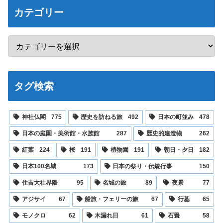
カテゴリー
タグ検索
神社仏閣
775
歴史を訪ねる旅
492
日本の町並み
478
日本の庭園・美術館・水族館
287
歴史的建造物
262
紅葉
224
桜
191
植物園
191
朝日・夕日
182
日本100名城
173
日本の祭り・伝統行事
150
住吉大社界隈
95
名城の旅
89
夜景
77
アジサイ
67
船旅・フェリーの旅
67
行基
65
モノクロ
62
木漏れ日
61
石畳
58