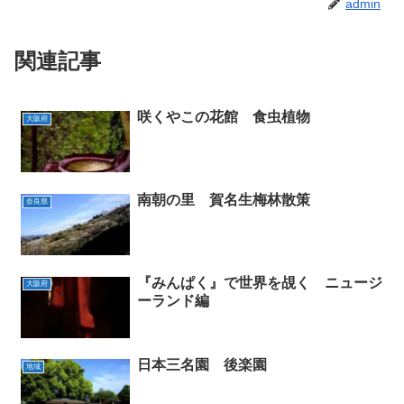
admin
関連記事
咲くやこの花館 食虫植物
大阪府
南朝の里 賀名生梅林散策
奈良県
『みんぱく』で世界を覘く ニュージ
大阪府
ーランド編
日本三名園 後楽園
地域