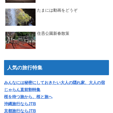
たまには動画をどうぞ
住𠮷公園新春散策
人気の旅行特集
みんなには秘密にしておきたい大人の隠れ家、大人の宿
じゃらん直前割特集
桜を待つ旅から、桜と旅へ
沖縄旅行ならJTB
京都旅行ならJTB