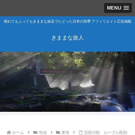
MENU
晴れてもふってもきままな旅足でたどった日本の四季 アフィリエイト広告掲載
きままな旅人
ホーム
地域
東海
芸術の秋 ルーブル彫刻