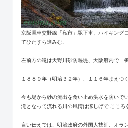
京阪電車交野線「私市」駅下車、ハイキングコ
てひたすら進みむ。
左前方の滝は天野川砂防堰堤、大阪府内で一
１８８９年（明治３２年）、１１６年まえつ
今も堤から砂の流出を食い止め洪水を防いで
滝となって流れる川の風情は涼しげで こころ
言い伝えでは、明治政府の外国人技師、オラ