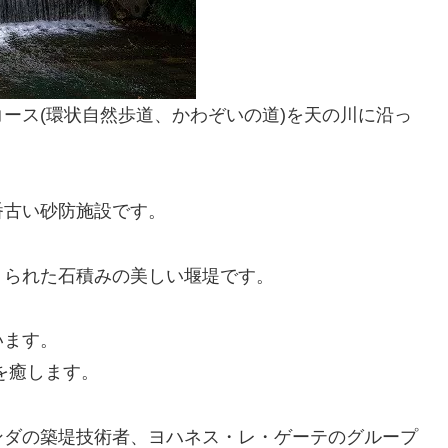
ース(環状自然歩道、かわぞいの道)を天の川に沿っ
番古い砂防施設です。
くられた石積みの美しい堰堤です。
います。
を癒します。
ンダの築堤技術者、ヨハネス・レ・ゲーテのグループ