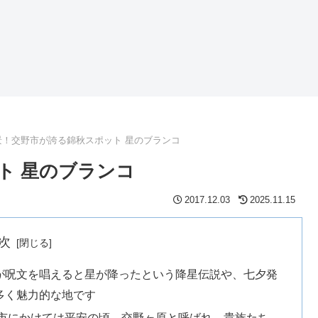
景！交野市が誇る錦秋スポット 星のブランコ
ト 星のブランコ
2017.12.03
2025.11.15
次
が呪文を唱えると星が降ったという降星伝説や、七夕発
多く魅力的な地です
市にかけては平安の頃、交野ヶ原と呼ばれ、貴族たち