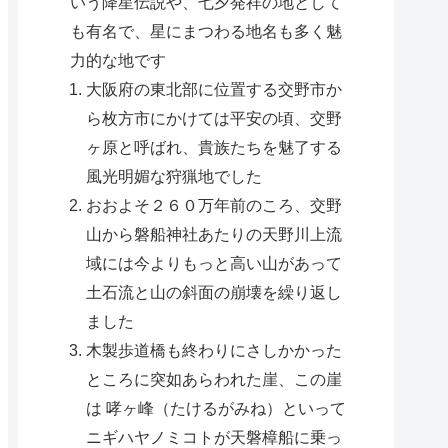
いう降星伝説や、七夕発祥の地として
も有名で、星にまつわる地名も多く魅
力的な地です
大阪府の東北部に位置する交野市か
ら枚方市にかけては平安の頃、交野
ヶ原と呼ばれ、貴族たちを魅了する
風光明媚な狩猟地でした
おおよそ２６０万年前のころ、交野
山から磐船神社あたりの天野川上流
域には今よりもっと高い山があって
土石流と山の斜面の崩壊を繰り返し
ました
木製歩道橋も終わりにさしかかった
ところに突如あらわれた崖、この崖
は 哮ヶ峰（たけるがみね）といって
ニギハヤノミコトが天磐樟船に乗っ