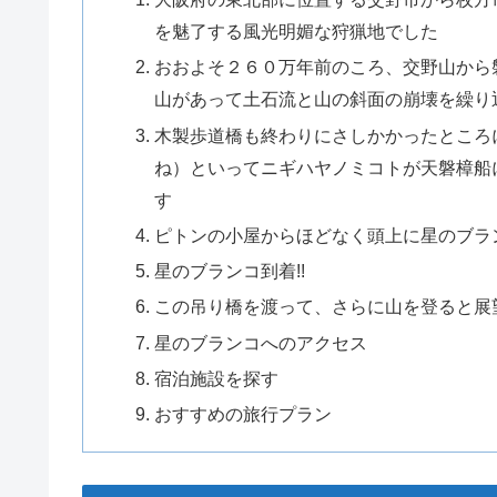
を魅了する風光明媚な狩猟地でした
おおよそ２６０万年前のころ、交野山から
山があって土石流と山の斜面の崩壊を繰り
木製歩道橋も終わりにさしかかったところ
ね）といってニギハヤノミコトが天磐樟船
す
ピトンの小屋からほどなく頭上に星のブラ
星のブランコ到着!!
この吊り橋を渡って、さらに山を登ると展
星のブランコへのアクセス
宿泊施設を探す
おすすめの旅行プラン