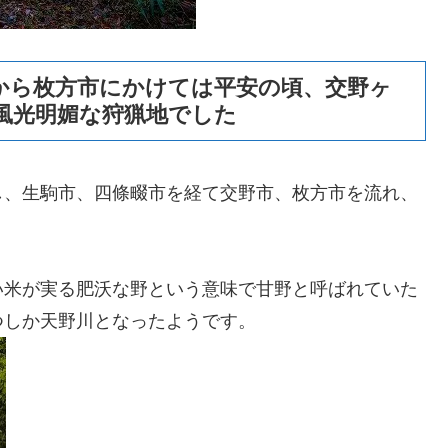
から枚方市にかけては平安の頃、交野ヶ
風光明媚な狩猟地でした
し、生駒市、四條畷市を経て交野市、枚方市を流れ、
い米が実る肥沃な野という意味で甘野と呼ばれていた
つしか天野川となったようです。