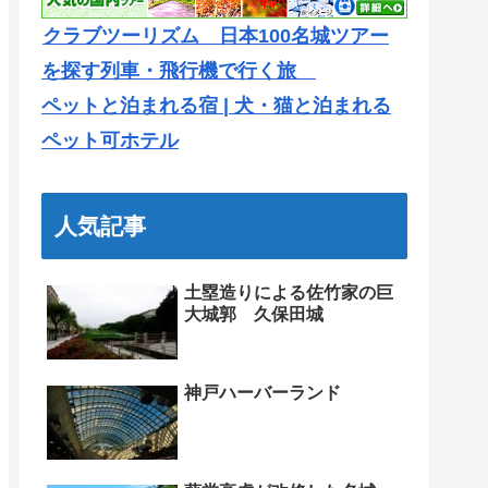
クラブツーリズム 日本100名城ツアー
を探す列車・飛行機で行く旅
ペットと泊まれる宿 | 犬・猫と泊まれる
ペット可ホテル
人気記事
土塁造りによる佐竹家の巨
大城郭 久保田城
神戸ハーバーランド