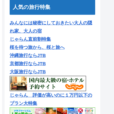
人気の旅行特集
みんなには秘密にしておきたい大人の隠
れ家、大人の宿
じゃらん直前割特集
桜を待つ旅から、桜と旅へ
沖縄旅行ならJTB
京都旅行ならJTB
大阪旅行ならJTB
じゃらん 評価が高いのに１万円以下の
プラン大特集