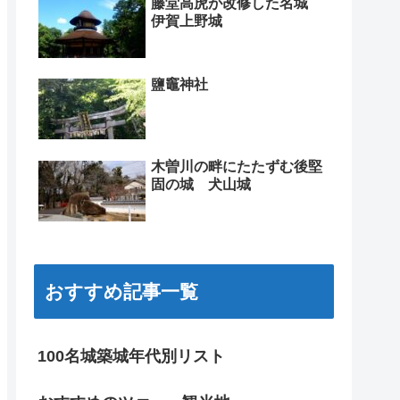
藤堂高虎が改修した名城
伊賀上野城
鹽竈神社
木曽川の畔にたたずむ後堅
固の城 犬山城
おすすめ記事一覧
100名城築城年代別リスト