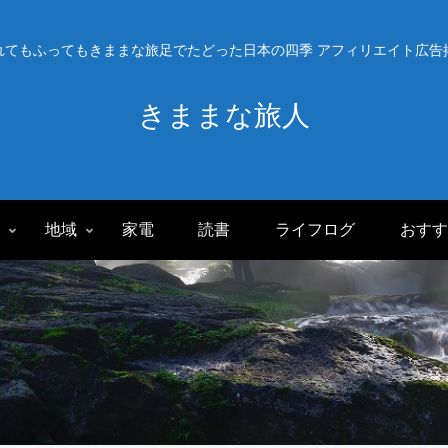
れてもふってもきままな旅足でたどった日本の四季 アフィリエイト広告
きままな旅人
旅
地域
家電
読書
ライフログ
おすす