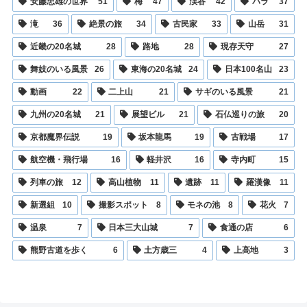
安藤忠雄の世界
51
梅
47
渓谷
42
バラ
37
滝
36
絶景の旅
34
古民家
33
山岳
31
近畿の20名城
28
路地
28
現存天守
27
舞妓のいる風景
26
東海の20名城
24
日本100名山
23
動画
22
二上山
21
サギのいる風景
21
九州の20名城
21
展望ビル
21
石仏巡りの旅
20
京都魔界伝説
19
坂本龍馬
19
古戦場
17
航空機・飛行場
16
軽井沢
16
寺内町
15
列車の旅
12
高山植物
11
遺跡
11
羅漢像
11
新選組
10
撮影スポット
8
モネの池
8
花火
7
温泉
7
日本三大山城
7
食通の店
6
熊野古道を歩く
6
土方歳三
4
上高地
3