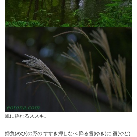
風に揺れるススキ。
婦負(めひ)の野の すすき押しなべ 降る雪(ゆき)に 宿(やど)