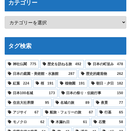
カテゴリー
タグ検索
神社仏閣
775
歴史を訪ねる旅
492
日本の町並み
478
日本の庭園・美術館・水族館
287
歴史的建造物
262
紅葉
224
桜
191
植物園
191
朝日・夕日
182
日本100名城
173
日本の祭り・伝統行事
150
住吉大社界隈
95
名城の旅
89
夜景
77
アジサイ
67
船旅・フェリーの旅
67
行基
65
モノクロ
62
木漏れ日
61
石畳
58