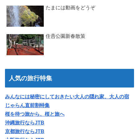
たまには動画をどうぞ
住𠮷公園新春散策
人気の旅行特集
みんなには秘密にしておきたい大人の隠れ家、大人の宿
じゃらん直前割特集
桜を待つ旅から、桜と旅へ
沖縄旅行ならJTB
京都旅行ならJTB