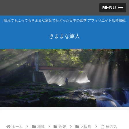
MENU
晴れてもふってもきままな旅足でたどった日本の四季 アフィリエイト広告掲載
きままな旅人
ホーム
地域
近畿
大阪府
秋の気