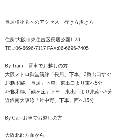
長居植物園へのアクセス、行き方歩き方
住所:大阪市東住吉区長居公園1-23
TEL:06-6696-7117 FAX:06-6696-7405
By Train – 電車でお越しの方
⼤阪メトロ御堂筋線「⻑居」下⾞。3番出⼝すぐ
JR阪和線「⻑居」下⾞。東出⼝より東へ5分
JR阪和線「鶴ヶ丘」下⾞。東出⼝より東南へ5分
近鉄南⼤阪線「針中野」下⾞。⻄へ15分
By Car -お車でお越しの方
大阪北部方面から