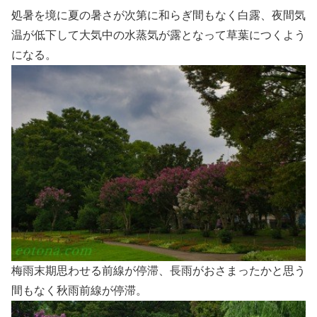
処暑を境に夏の暑さが次第に和らぎ間もなく白露、夜間気
温が低下して大気中の水蒸気が露となって草葉につくよう
になる。
梅雨末期思わせる前線が停滞、長雨がおさまったかと思う
間もなく秋雨前線が停滞。