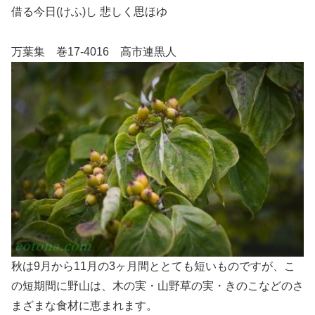
借る今日(けふ)し 悲しく思ほゆ
万葉集 巻17-4016 高市連黒人
秋は9月から11月の3ヶ月間ととても短いものですが、こ
の短期間に野山は、木の実・山野草の実・きのこなどのさ
まざまな食材に恵まれます。