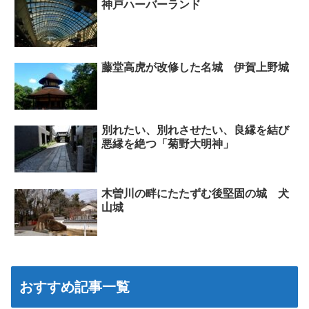
神戸ハーバーランド
藤堂高虎が改修した名城 伊賀上野城
別れたい、別れさせたい、良縁を結び
悪縁を絶つ「菊野大明神」
木曽川の畔にたたずむ後堅固の城 犬
山城
おすすめ記事一覧