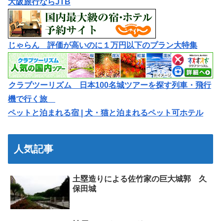
大阪旅行ならJTB
じゃらん 評価が高いのに１万円以下のプラン大特集
クラブツーリズム 日本100名城ツアーを探す列車・飛行
機で行く旅
ペットと泊まれる宿 | 犬・猫と泊まれるペット可ホテル
人気記事
土塁造りによる佐竹家の巨大城郭 久
保田城