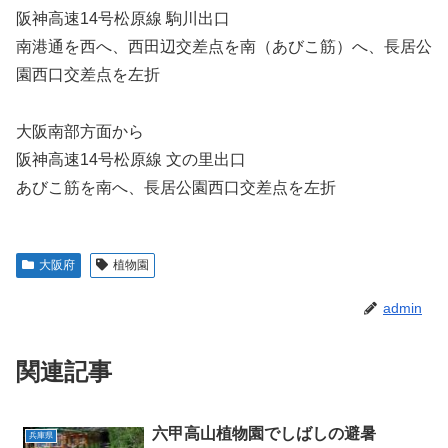
阪神⾼速14号松原線 駒川出⼝
南港通を⻄へ、⻄⽥辺交差点を南（あびこ筋）へ、⻑居公
園⻄⼝交差点を左折
⼤阪南部⽅⾯から
阪神⾼速14号松原線 ⽂の⾥出⼝
あびこ筋を南へ、⻑居公園⻄⼝交差点を左折
大阪府
植物園
admin
関連記事
六甲高山植物園でしばしの避暑
兵庫県