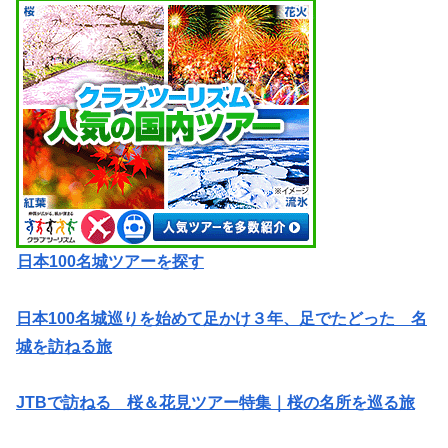
日本100名城ツアーを探す
日本100名城巡りを始めて足かけ３年、足でたどった 名
城を訪ねる旅
JTBで訪ねる 桜＆花見ツアー特集｜桜の名所を巡る旅