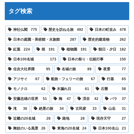
タグ検索
神社仏閣
775
歴史を訪ねる旅
492
日本の町並み
478
日本の庭園・美術館・水族館
287
歴史的建造物
262
紅葉
224
桜
191
植物園
191
朝日・夕日
182
日本100名城
173
日本の祭り・伝統行事
150
住吉大社界隈
95
名城の旅
89
夜景
77
アジサイ
67
船旅・フェリーの旅
67
行基
65
モノクロ
62
木漏れ日
61
石畳
58
安藤忠雄の世界
51
梅
47
渓谷
42
バラ
37
滝
36
絶景の旅
34
古民家
33
山岳
31
近畿の20名城
28
路地
28
現存天守
27
舞妓のいる風景
26
東海の20名城
24
日本100名山
23