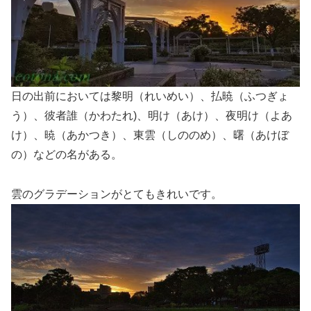
日の出前においては黎明（れいめい）、払暁（ふつぎょ
う）、彼者誰（かわたれ)、明け（あけ）、夜明け（よあ
け）、暁（あかつき）、東雲（しののめ）、曙（あけぼ
の）などの名がある。
雲のグラデーションがとてもきれいです。