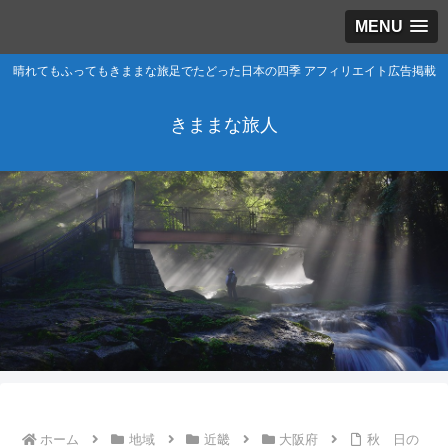
MENU
晴れてもふってもきままな旅足でたどった日本の四季 アフィリエイト広告掲載
きままな旅人
ホーム
地域
近畿
大阪府
秋 日の