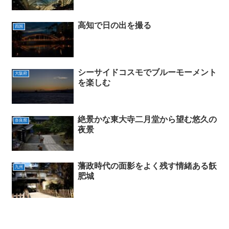
高知で日の出を撮る
四国
シーサイドコスモでブルーモーメント
大阪府
を楽しむ
絶景かな東大寺二月堂から望む悠久の
奈良県
夜景
藩政時代の面影をよく残す情緒ある飫
九州
肥城