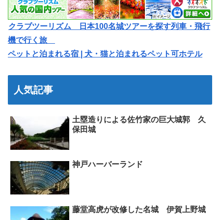
クラブツーリズム 日本100名城ツアーを探す列車・飛行
機で行く旅
ペットと泊まれる宿 | 犬・猫と泊まれるペット可ホテル
人気記事
土塁造りによる佐竹家の巨大城郭 久
保田城
神戸ハーバーランド
藤堂高虎が改修した名城 伊賀上野城