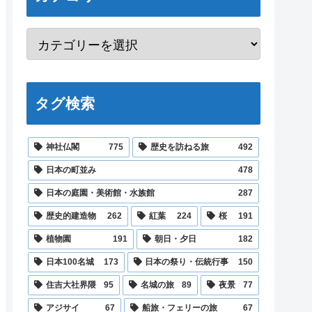
タグ検索
神社仏閣
775
歴史を訪ねる旅
492
日本の町並み
478
日本の庭園・美術館・水族館
287
歴史的建造物
262
紅葉
224
桜
191
植物園
191
朝日・夕日
182
日本100名城
173
日本の祭り・伝統行事
150
住吉大社界隈
95
名城の旅
89
夜景
77
アジサイ
67
船旅・フェリーの旅
67