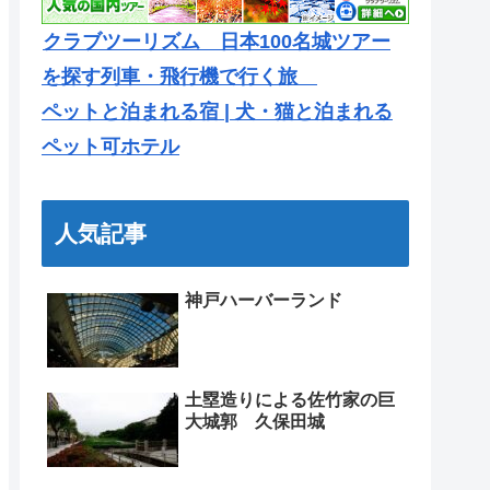
クラブツーリズム 日本100名城ツアー
を探す列車・飛行機で行く旅
ペットと泊まれる宿 | 犬・猫と泊まれる
ペット可ホテル
人気記事
神戸ハーバーランド
土塁造りによる佐竹家の巨
大城郭 久保田城