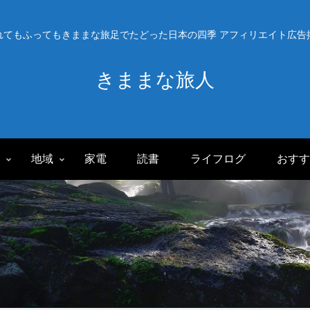
れてもふってもきままな旅足でたどった日本の四季 アフィリエイト広告
きままな旅人
旅
地域
家電
読書
ライフログ
おすす