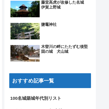
藤堂高虎が改修した名城
伊賀上野城
鹽竈神社
木曽川の畔にたたずむ後堅
固の城 犬山城
おすすめ記事一覧
100名城築城年代別リスト