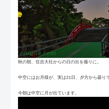
秋の朝、住吉大社からの日の出を撮りに。
中空にはお月様が、実は21日、夕方から曇り
今朝は中空に月が出ています。