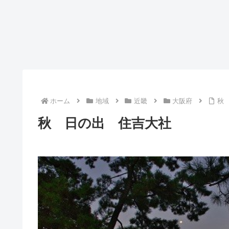
ホーム
地域
近畿
大阪府
秋
秋 日の出 住吉大社