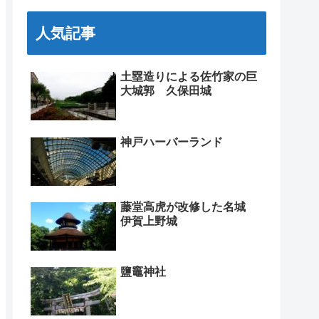
人気記事
土塁造りによる佐竹家の巨
大城郭 久保田城
神戸ハーバーランド
藤堂高虎が改修した名城
伊賀上野城
鹽竈神社