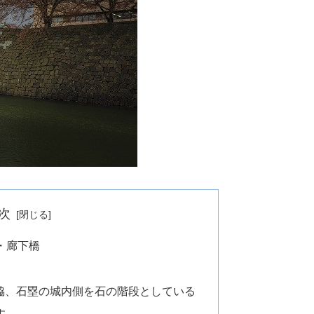
次
・廊下橋
門脇、石塁の城内側を石の階段としている
す