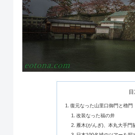
目
復元なった山里口御門と櫓門
改装なった福の井
雁木(がんぎ)、本丸大手
日本100名城のツアーを探