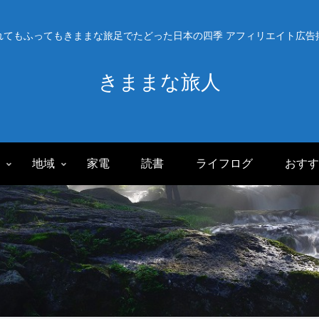
れてもふってもきままな旅足でたどった日本の四季 アフィリエイト広告
きままな旅人
旅
地域
家電
読書
ライフログ
おすす