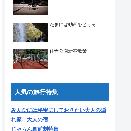
たまには動画をどうぞ
住𠮷公園新春散策
人気の旅行特集
みんなには秘密にしておきたい大人の隠
れ家、大人の宿
じゃらん直前割特集