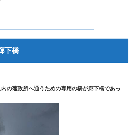
廊下橋
丸内の藩政所へ通うための専用の橋が廊下橋であっ