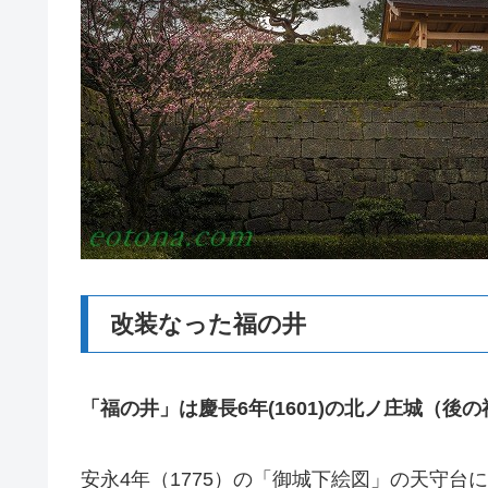
改装なった福の井
「福の井」は慶長6年(1601)の北ノ庄城（
安永4年（1775）の「御城下絵図」の天守