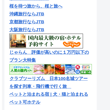
桜を待つ旅から、桜と旅へ
沖縄旅行ならJTB
京都旅行ならJTB
大阪旅行ならJTB
じゃらん 評価が高いのに１万円以下の
プラン大特集
クラブツーリズム 日本100名城ツアー
を探す列車・飛行機で行く旅
ペットと泊まれる宿 | 犬・猫と泊まれる
ペット可ホテル