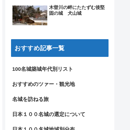
木曽川の畔にたたずむ後堅
固の城 犬山城
おすすめ記事一覧
100名城築城年代別リスト
おすすめのツァー・観光地
名城を訪ねる旅
日本１００名城の選定について
日本１００名城地域別分布