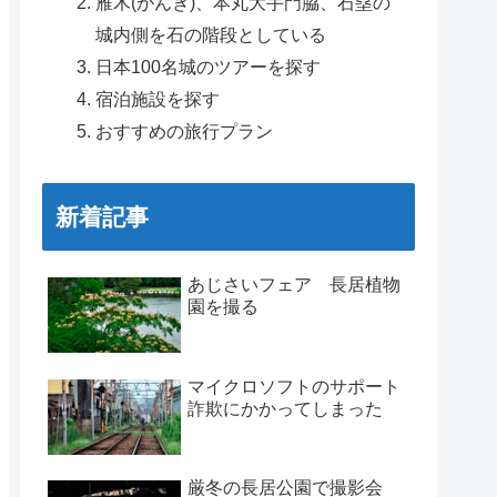
雁木(がんぎ)、本丸大手門脇、石塁の
城内側を石の階段としている
日本100名城のツアーを探す
宿泊施設を探す
おすすめの旅行プラン
新着記事
あじさいフェア 長居植物
園を撮る
マイクロソフトのサポート
詐欺にかかってしまった
厳冬の長居公園で撮影会