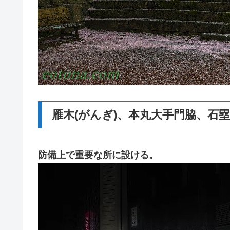
雁木(がんぎ)、本丸大手門脇、石
防備上で重要な所に設ける。