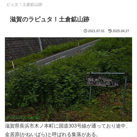
ピュタ！土倉鉱山跡
滋賀のラピュタ！土倉鉱山跡
2021.07.01
2025.04.27
滋賀県長浜市木ノ本町に国道303号線が通っており途中、
金居原(かねいばら)と呼ばれる集落がある。