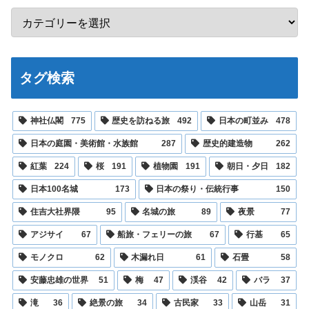
タグ検索
神社仏閣
775
歴史を訪ねる旅
492
日本の町並み
478
日本の庭園・美術館・水族館
287
歴史的建造物
262
紅葉
224
桜
191
植物園
191
朝日・夕日
182
日本100名城
173
日本の祭り・伝統行事
150
住吉大社界隈
95
名城の旅
89
夜景
77
アジサイ
67
船旅・フェリーの旅
67
行基
65
モノクロ
62
木漏れ日
61
石畳
58
安藤忠雄の世界
51
梅
47
渓谷
42
バラ
37
滝
36
絶景の旅
34
古民家
33
山岳
31