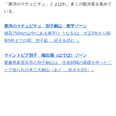
「東洋のマチュピチュ」とよばれ、多くの観光客を集めて
いる。
東洋のマチュピチュ 別子銅山 東平ゾーン
標高750mの山中にある東平(とうなる)は、大正5年から昭
和5年までの間、別子鉱 … 続きを読む →
マイントピア別子 端出場（はでば）ゾーン
愛媛県新居浜市の別子銅山は、住友財閥の基礎を作ったこ
とで知られ日本三大銅山（あと … 続きを読む →