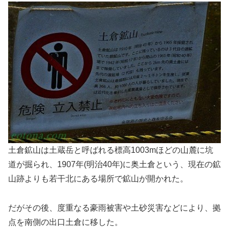
土倉鉱山は土蔵岳と呼ばれる標高1003mほどの山麓に坑
道が掘られ、1907年(明治40年)に奥土倉という、現在の鉱
山跡よりも若干北にある場所で鉱山が開かれた。
だがその後、度重なる豪雨被害や土砂災害などにより、拠
点を南側の出口土倉に移した。