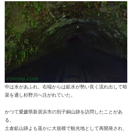
中は水があふれ、右端からは鉱水が勢い良く流れ出して暗
渠を通し杉野川へ注がれていた。
かつて愛媛県新居浜市の別子銅山跡を訪問したことがあ
る。
土倉鉱山跡よも遥かに大規模で観光地として再開発され、