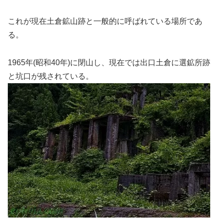
これが現在土倉鉱山跡と一般的に呼ばれている場所であ
る。
1965年(昭和40年)に閉山し、現在では出口土倉に選鉱所跡
と坑口が残されている。