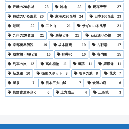
近畿の20名城
28
路地
28
現存天守
27
舞妓のいる風景
26
東海の20名城
24
日本100名山
23
動画
22
二上山
21
サギのいる風景
21
九州の20名城
21
展望ビル
21
石仏巡りの旅
20
京都魔界伝説
19
坂本龍馬
19
古戦場
17
航空機・飛行場
16
軽井沢
16
寺内町
15
列車の旅
12
高山植物
11
遺跡
11
羅漢像
11
新選組
10
撮影スポット
8
モネの池
8
花火
7
温泉
7
日本三大山城
7
食通の店
6
熊野古道を歩く
6
土方歳三
4
上高地
3