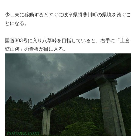
少し東に移動するとすぐに岐阜県揖斐川町の県境を跨ぐこ
とになる。
国道303号に入り八草峠を目指していると、右手に「土倉
鉱山跡」の看板が目に入る。