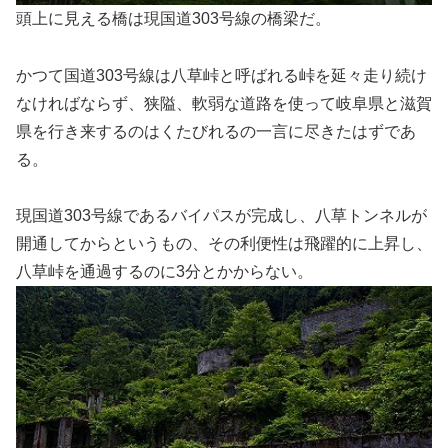
頭上に見える橋は現国道303号線の橋梁だ。
かつて国道303号線は八草峠と呼ばれる峠を延々走り続け
なければならず、狭隘、軟弱な道路を使って岐阜県と滋賀
県を行き来するのはくたびれるの一言に尽きたはずであ
る。
現国道303号線であるバイパスが完成し、八草トンネルが
開通してからというもの、その利便性は飛躍的に上昇し、
八草峠を通過するのに3分とかからない。