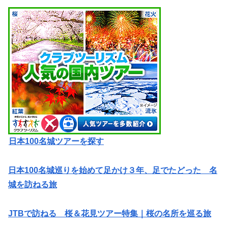
日本100名城ツアーを探す
日本100名城巡りを始めて足かけ３年、足でたどった 名
城を訪ねる旅
JTBで訪ねる 桜＆花見ツアー特集｜桜の名所を巡る旅