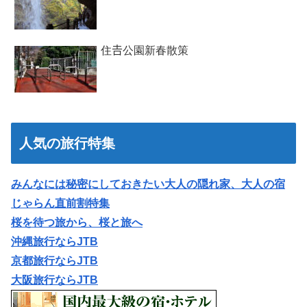
住𠮷公園新春散策
人気の旅行特集
みんなには秘密にしておきたい大人の隠れ家、大人の宿
じゃらん直前割特集
桜を待つ旅から、桜と旅へ
沖縄旅行ならJTB
京都旅行ならJTB
大阪旅行ならJTB