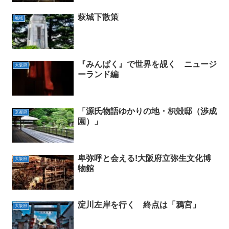
萩城下散策
地域
『みんぱく』で世界を覘く ニュージ
大阪府
ーランド編
「源氏物語ゆかりの地・枳殻邸（渉成
京都府
園）」
卑弥呼と会える!大阪府立弥生文化博
大阪府
物館
淀川左岸を行く 終点は「鴉宮」
大阪府