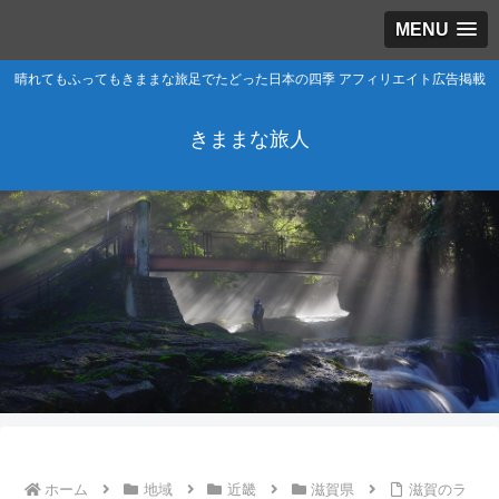
MENU
晴れてもふってもきままな旅足でたどった日本の四季 アフィリエイト広告掲載
きままな旅人
ホーム
地域
近畿
滋賀県
滋賀のラ