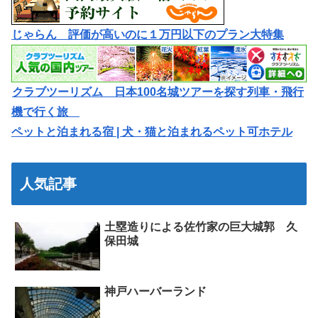
じゃらん 評価が高いのに１万円以下のプラン大特集
クラブツーリズム 日本100名城ツアーを探す列車・飛行
機で行く旅
ペットと泊まれる宿 | 犬・猫と泊まれるペット可ホテル
人気記事
土塁造りによる佐竹家の巨大城郭 久
保田城
神戸ハーバーランド