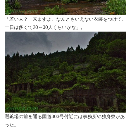
「若い人？ 来ますよ、なんともいえない衣装をつけて。
土日は多くて20～30人くらいかな」。
選鉱場の前を通る国道303号付近には事務所や独身寮があ
った。