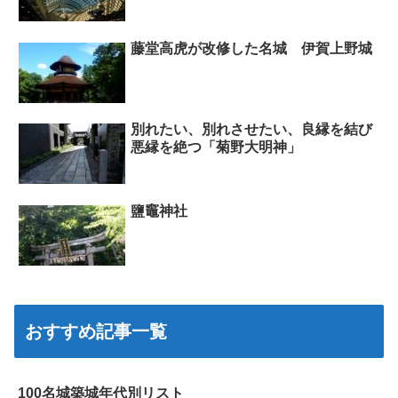
藤堂高虎が改修した名城 伊賀上野城
別れたい、別れさせたい、良縁を結び
悪縁を絶つ「菊野大明神」
鹽竈神社
おすすめ記事一覧
100名城築城年代別リスト