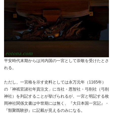
平安時代末期からは河内国の一宮として崇敬を受けたとさ
れる。
ただし、一宮格を示す史料としては永万元年（1165年）
の「神祇官諸社年貢注文」に当社・恩智社・弓削社（弓削
神社）を列記することが挙げられるが、一宮と明記する枚
岡神社関係文書は中世期には無く、『大日本国一宮記』・
『類聚既験抄』に記載が見えるのみになる。