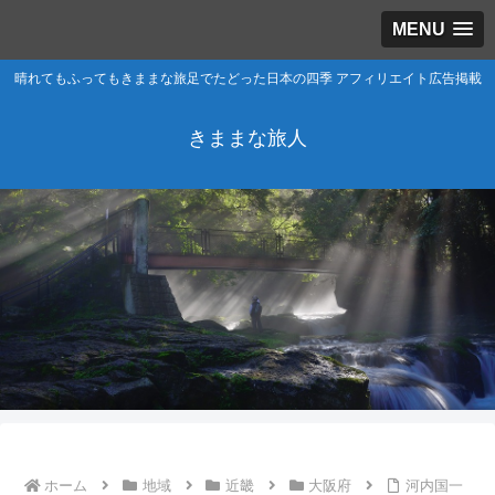
MENU
晴れてもふってもきままな旅足でたどった日本の四季 アフィリエイト広告掲載
きままな旅人
ホーム
地域
近畿
大阪府
河内国一