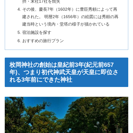
摂・末社17社を焼失
その後、慶長7年（1602年）に豊臣秀頼によって再
建された。 明暦2年（1656年）の絵図には秀頼の再
建当時という境内・堂塔の様子が描かれている
宿泊施設を探す
おすすめの旅行プラン
枚岡神社の創始は皇紀前3年(紀元前657
年)、つまり初代神武天皇が天皇に即位さ
れる3年前にできた神社