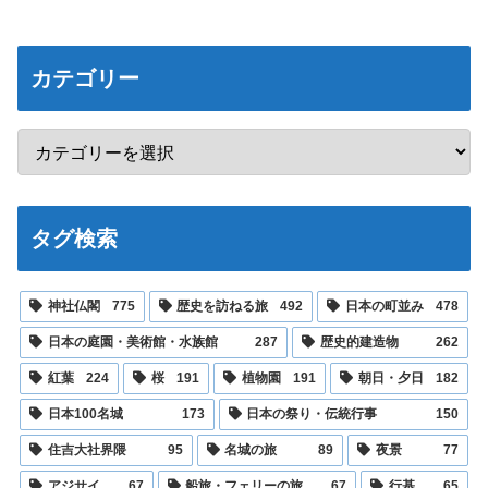
カテゴリー
タグ検索
神社仏閣
775
歴史を訪ねる旅
492
日本の町並み
478
日本の庭園・美術館・水族館
287
歴史的建造物
262
紅葉
224
桜
191
植物園
191
朝日・夕日
182
日本100名城
173
日本の祭り・伝統行事
150
住吉大社界隈
95
名城の旅
89
夜景
77
アジサイ
67
船旅・フェリーの旅
67
行基
65