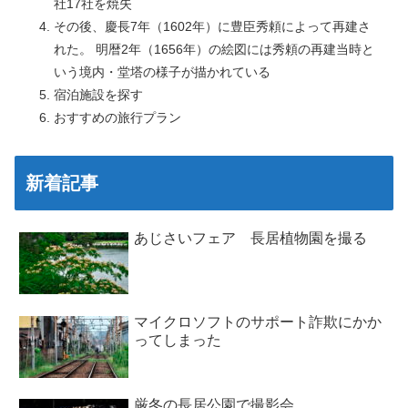
社17社を焼失
その後、慶長7年（1602年）に豊臣秀頼によって再建さ
れた。 明暦2年（1656年）の絵図には秀頼の再建当時と
いう境内・堂塔の様子が描かれている
宿泊施設を探す
おすすめの旅行プラン
新着記事
あじさいフェア 長居植物園を撮る
マイクロソフトのサポート詐欺にかか
ってしまった
厳冬の長居公園で撮影会