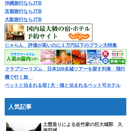
沖縄旅行ならJTB
京都旅行ならJTB
大阪旅行ならJTB
じゃらん 評価が高いのに１万円以下のプラン大特集
クラブツーリズム 日本100名城ツアーを探す列車・飛行
機で行く旅
ペットと泊まれる宿 | 犬・猫と泊まれるペット可ホテル
人気記事
土塁造りによる佐竹家の巨大城郭 久
保田城