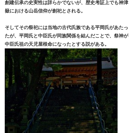
創建伝承の史実性は詳らかでないが、歴史考証上でも神津
嶽における山岳信仰が創祀とされる。
そしてその祭祀には当地の古代氏族である平岡氏があたっ
たが、平岡氏と中臣氏が同族関係を結んだことで、祭神が
中臣氏祖の天児屋根命になったとする説がある。