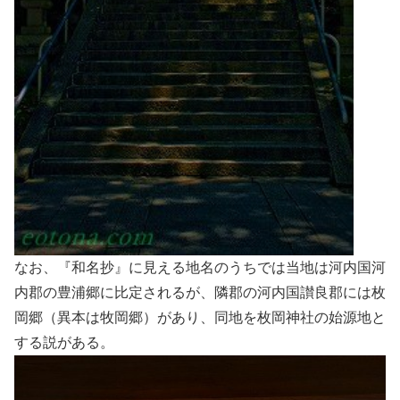
なお、『和名抄』に見える地名のうちでは当地は河内国河
内郡の豊浦郷に比定されるが、隣郡の河内国讃良郡には枚
岡郷（異本は牧岡郷）があり、同地を枚岡神社の始源地と
する説がある。