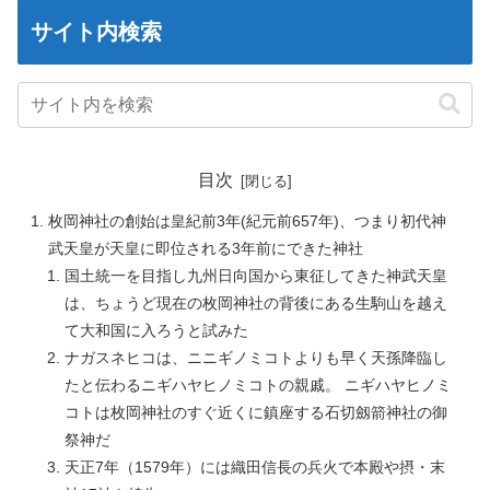
サイト内検索
目次
枚岡神社の創始は皇紀前3年(紀元前657年)、つまり初代神
武天皇が天皇に即位される3年前にできた神社
国土統一を目指し九州日向国から東征してきた神武天皇
は、ちょうど現在の枚岡神社の背後にある生駒山を越え
て大和国に入ろうと試みた
ナガスネヒコは、ニニギノミコトよりも早く天孫降臨し
たと伝わるニギハヤヒノミコトの親戚。 ニギハヤヒノミ
コトは枚岡神社のすぐ近くに鎮座する石切劔箭神社の御
祭神だ
天正7年（1579年）には織田信長の兵火で本殿や摂・末