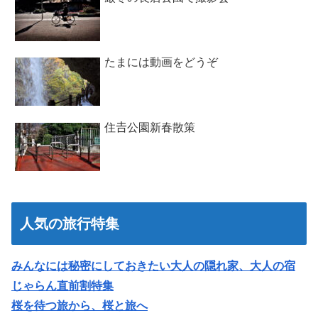
たまには動画をどうぞ
住𠮷公園新春散策
人気の旅行特集
みんなには秘密にしておきたい大人の隠れ家、大人の宿
じゃらん直前割特集
桜を待つ旅から、桜と旅へ