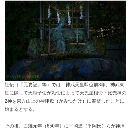
社伝（『元要記』等）では、神武天皇即位前3年、神武東
征に際して天種子命が勅命によって天児屋根命・比売神の
2神を東方山上の神津嶽（かみつだけ）に奉斎したことに
始まるとする。
その後、白雉元年（650年）に平岡連（平岡氏）らが神津