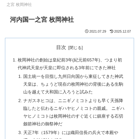
之宮 枚岡神社
河内国一之宮 枚岡神社
2021.07.29
2025.12.07
目次
枚岡神社の創始は皇紀前3年(紀元前657年)、つまり初
代神武天皇が天皇に即位される3年前にできた神社
国土統一を目指し九州日向国から東征してきた神武
天皇は、ちょうど現在の枚岡神社の背後にある生駒
山を越えて大和国に入ろうと試みた
ナガスネヒコは、ニニギノミコトよりも早く天孫降
臨したと伝わるニギハヤヒノミコトの親戚。 ニギハ
ヤヒノミコトは枚岡神社のすぐ近くに鎮座する石切
劔箭神社の御祭神だ
天正7年（1579年）には織田信長の兵火で本殿や