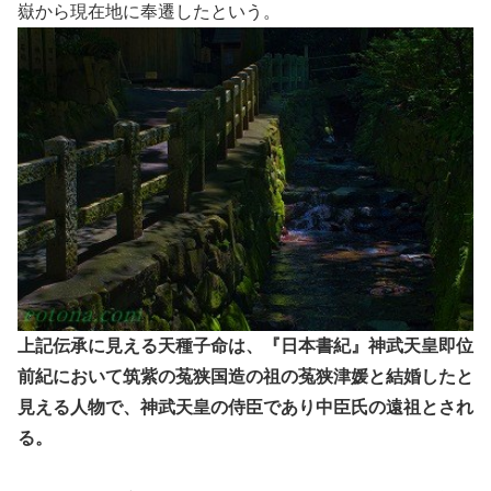
嶽から現在地に奉遷したという。
上記伝承に見える天種子命は、『日本書紀』神武天皇即位
前紀において筑紫の菟狭国造の祖の菟狭津媛と結婚したと
見える人物で、神武天皇の侍臣であり中臣氏の遠祖とされ
る。