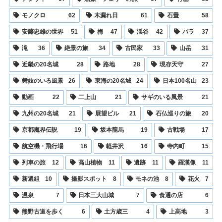
モノクロ
62
木漏れ日
61
石畳
58
安藤忠雄の世界
51
梅
47
渓谷
42
バラ
37
滝
36
絶景の旅
34
古民家
33
山岳
31
近畿の20名城
28
路地
28
現存天守
27
舞妓のいる風景
26
東海の20名城
24
日本100名山
23
動画
22
二上山
21
サギのいる風景
21
九州の20名城
21
展望ビル
21
石仏巡りの旅
20
京都魔界伝説
19
坂本龍馬
19
古戦場
17
航空機・飛行場
16
軽井沢
16
寺内町
15
列車の旅
12
高山植物
11
遺跡
11
羅漢像
11
新選組
10
撮影スポット
8
モネの池
8
花火
7
温泉
7
日本三大山城
7
食通の店
6
熊野古道を歩く
6
土方歳三
4
上高地
3