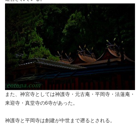
また、神宮寺としては神護寺・元古庵・平岡寺・法蓮庵・
来迎寺・真堂寺の6寺があった。
神護寺と平岡寺は創建が中世まで遡るとされる。