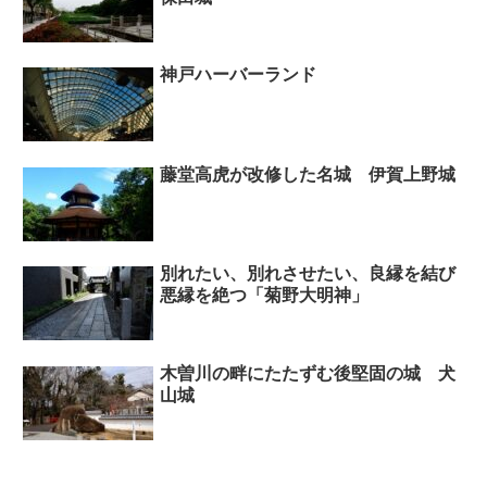
神戸ハーバーランド
藤堂高虎が改修した名城 伊賀上野城
別れたい、別れさせたい、良縁を結び
悪縁を絶つ「菊野大明神」
木曽川の畔にたたずむ後堅固の城 犬
山城