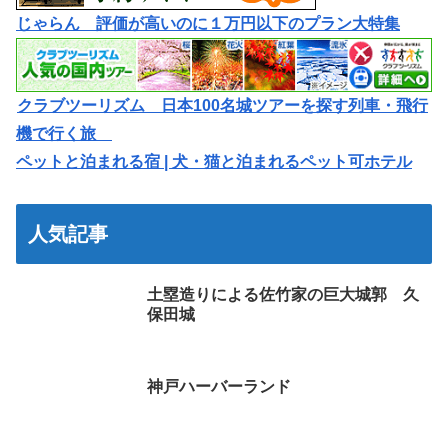
じゃらん 評価が高いのに１万円以下のプラン大特集
クラブツーリズム 日本100名城ツアーを探す列車・飛行
機で行く旅
ペットと泊まれる宿 | 犬・猫と泊まれるペット可ホテル
人気記事
土塁造りによる佐竹家の巨大城郭 久
保田城
神戸ハーバーランド