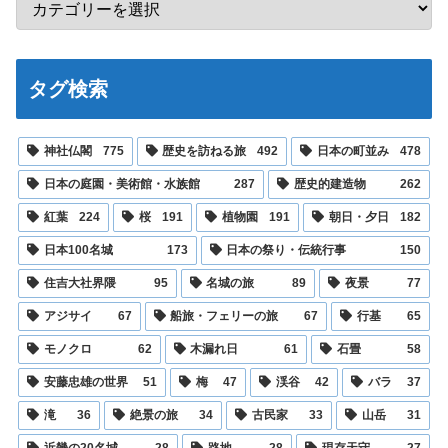
タグ検索
神社仏閣
775
歴史を訪ねる旅
492
日本の町並み
478
日本の庭園・美術館・水族館
287
歴史的建造物
262
紅葉
224
桜
191
植物園
191
朝日・夕日
182
日本100名城
173
日本の祭り・伝統行事
150
住吉大社界隈
95
名城の旅
89
夜景
77
アジサイ
67
船旅・フェリーの旅
67
行基
65
モノクロ
62
木漏れ日
61
石畳
58
安藤忠雄の世界
51
梅
47
渓谷
42
バラ
37
滝
36
絶景の旅
34
古民家
33
山岳
31
近畿の20名城
28
路地
28
現存天守
27