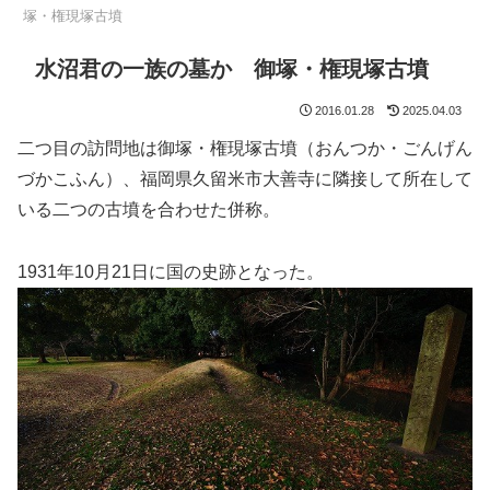
塚・権現塚古墳
水沼君の一族の墓か 御塚・権現塚古墳
2016.01.28
2025.04.03
二つ目の訪問地は御塚・権現塚古墳（おんつか・ごんげん
づかこふん）、福岡県久留米市大善寺に隣接して所在して
いる二つの古墳を合わせた併称。
1931年10月21日に国の史跡となった。