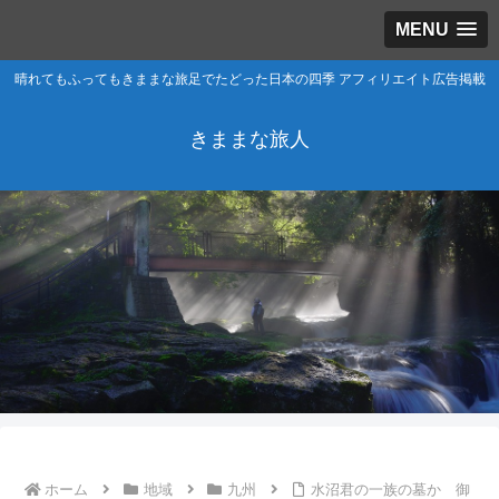
MENU
晴れてもふってもきままな旅足でたどった日本の四季 アフィリエイト広告掲載
きままな旅人
ホーム
地域
九州
水沼君の一族の墓か 御