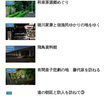
和束茶源郷めぐり
京都府
徳川家康と佃漁民ゆかりの地をゆく
大阪府
飛鳥資料館
奈良県
有間皇子悲劇の地 藤代坂を訪ねる
和歌山県
遠の朝廷と防人を訪ねて③
九州