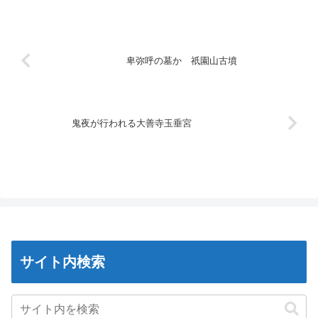
卑弥呼の墓か 祇園山古墳
鬼夜が行われる大善寺玉垂宮
サイト内検索