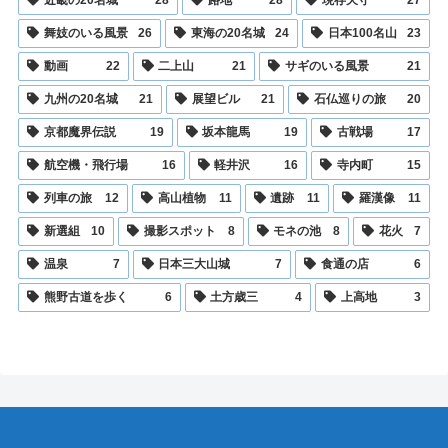
舞妓のいる風景
26
東海の20名城
24
日本100名山
23
動画
22
二上山
21
サギのいる風景
21
九州の20名城
21
展望ビル
21
石仏巡りの旅
20
京都魔界伝説
19
坂本龍馬
19
古戦場
17
航空機・飛行場
16
軽井沢
16
寺内町
15
列車の旅
12
高山植物
11
遺跡
11
羅漢像
11
新選組
10
撮影スポット
8
モネの池
8
花火
7
温泉
7
日本三大山城
7
食通の店
6
熊野古道を歩く
6
土方歳三
4
上高地
3