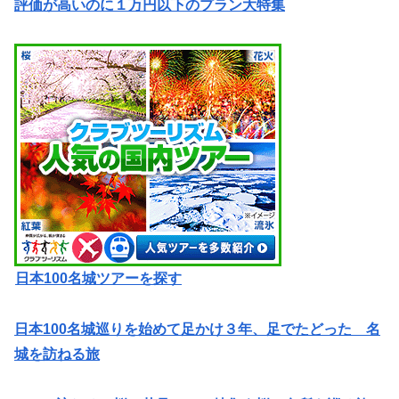
評価が高いのに１万円以下のプラン大特集
日本100名城ツアーを探す
日本100名城巡りを始めて足かけ３年、足でたどった 名
城を訪ねる旅