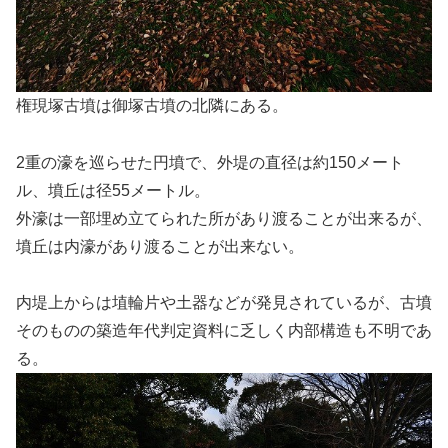
権現塚古墳は御塚古墳の北隣にある。
2重の濠を巡らせた円墳で、外堤の直径は約150メート
ル、墳丘は径55メートル。
外濠は一部埋め立てられた所があり渡ることが出来るが、
墳丘は内濠があり渡ることが出来ない。
内堤上からは埴輪片や土器などが発見されているが、古墳
そのものの築造年代判定資料に乏しく内部構造も不明であ
る。