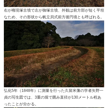
右が権現塚古墳で左が御塚古墳、外観は前方部が短く平坦
なため、その形状から帆立貝式前方後円墳とも呼ばれる。
弘化5年（1848年）に測量を行った久留米藩の学者矢野一
貞の写生図では、3重の堀で囲み直径が130メートル程あ
ったことが分かる。