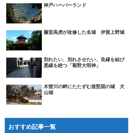
神戸ハーバーランド
藤堂高虎が改修した名城 伊賀上野城
別れたい、別れさせたい、良縁を結び
悪縁を絶つ「菊野大明神」
木曽川の畔にたたずむ後堅固の城 犬
山城
おすすめ記事一覧