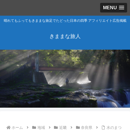
MENU
晴れてもふってもきままな旅足でたどった日本の四季 アフィリエイト広告掲載
きままな旅人
ホーム
地域
近畿
奈良県
水のまつ