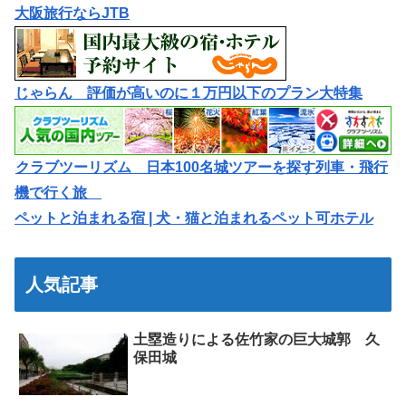
大阪旅行ならJTB
じゃらん 評価が高いのに１万円以下のプラン大特集
クラブツーリズム 日本100名城ツアーを探す列車・飛行
機で行く旅
ペットと泊まれる宿 | 犬・猫と泊まれるペット可ホテル
人気記事
土塁造りによる佐竹家の巨大城郭 久
保田城