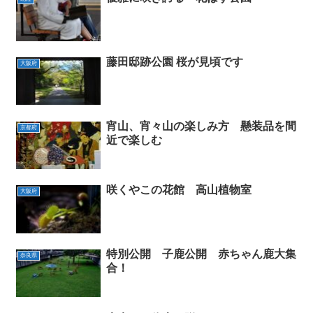
藤田邸跡公園 桜が見頃です
大阪府
宵山、宵々山の楽しみ方 懸装品を間
京都府
近で楽しむ
咲くやこの花館 高山植物室
大阪府
特別公開 子鹿公開 赤ちゃん鹿大集
奈良県
合！