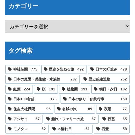
カテゴリー
タグ検索
神社仏閣
775
歴史を訪ねる旅
492
日本の町並み
478
日本の庭園・美術館・水族館
287
歴史的建造物
262
紅葉
224
桜
191
植物園
191
朝日・夕日
182
日本100名城
173
日本の祭り・伝統行事
150
住吉大社界隈
95
名城の旅
89
夜景
77
アジサイ
67
船旅・フェリーの旅
67
行基
65
モノクロ
62
木漏れ日
61
石畳
58