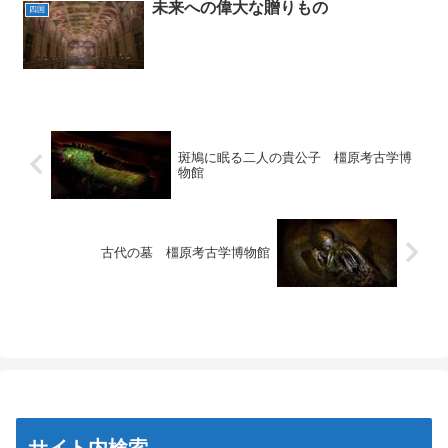
未来への偉大な贈りもの
四国
斑鳩に眠る二人の貴公子 橿原考古学博
物館
古代の墓 橿原考古学博物館
サイト内検索