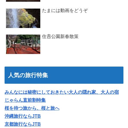
たまには動画をどうぞ
住𠮷公園新春散策
人気の旅行特集
みんなには秘密にしておきたい大人の隠れ家、大人の宿
じゃらん直前割特集
桜を待つ旅から、桜と旅へ
沖縄旅行ならJTB
京都旅行ならJTB