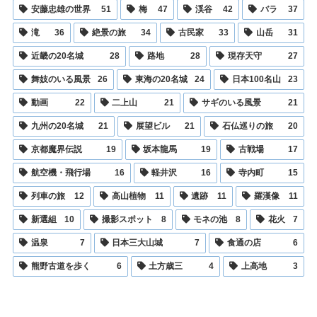
安藤忠雄の世界
51
梅
47
渓谷
42
バラ
37
滝
36
絶景の旅
34
古民家
33
山岳
31
近畿の20名城
28
路地
28
現存天守
27
舞妓のいる風景
26
東海の20名城
24
日本100名山
23
動画
22
二上山
21
サギのいる風景
21
九州の20名城
21
展望ビル
21
石仏巡りの旅
20
京都魔界伝説
19
坂本龍馬
19
古戦場
17
航空機・飛行場
16
軽井沢
16
寺内町
15
列車の旅
12
高山植物
11
遺跡
11
羅漢像
11
新選組
10
撮影スポット
8
モネの池
8
花火
7
温泉
7
日本三大山城
7
食通の店
6
熊野古道を歩く
6
土方歳三
4
上高地
3