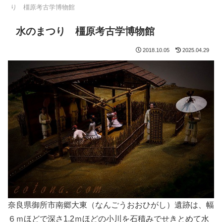
り 橿原考古学博物館
水のまつり 橿原考古学博物館
2018.10.05
2025.04.29
奈良県御所市南郷大東（なんごうおおひがし）遺跡は、幅
６ｍほどで深さ1.2ｍほどの小川を石積みでせきとめて水