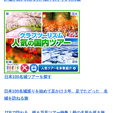
日本100名城ツアーを探す
日本100名城巡りを始めて足かけ３年、足でたどった 名
城を訪ねる旅
JTBで訪ねる 桜＆花見ツアー特集｜桜の名所を巡る旅