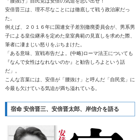
「腰抜け」自民党は安倍の気迫を思い出せ！
安倍晋三は、理不尽なことには徹底して戦う政治家だっ
た。
例えば、２０１６年に国連女子差別撤廃委員会が、男系男
子による皇位継承を定めた皇室典範の見直しを求めた際、
筆者に凄まじい怒りをぶちまけた。
「ある意味、宣戦布告だよ。(中略)ローマ法王についても
『なんで女性はなれないのか』と勧告しろよという話
だ」。
こんな言葉には、安倍が「腰抜け」と呼んだ「自民党」に
今最も欠けている気迫が満ち溢れている。
宿命 安倍晋三、安倍晋太郎、岸信介を語る