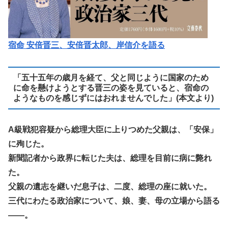
宿命 安倍晋三、安倍晋太郎、岸信介を語る
「五十五年の歳月を経て、父と同じように国家のため
に命を懸けようとする晋三の姿を見ていると、宿命の
ようなものを感じずにはおれませんでした」(本文より)
A級戦犯容疑から総理大臣に上りつめた父親は、「安保」
に殉じた。
新聞記者から政界に転じた夫は、総理を目前に病に斃れ
た。
父親の遺志を継いだ息子は、二度、総理の座に就いた。
三代にわたる政治家について、娘、妻、母の立場から語る
――。