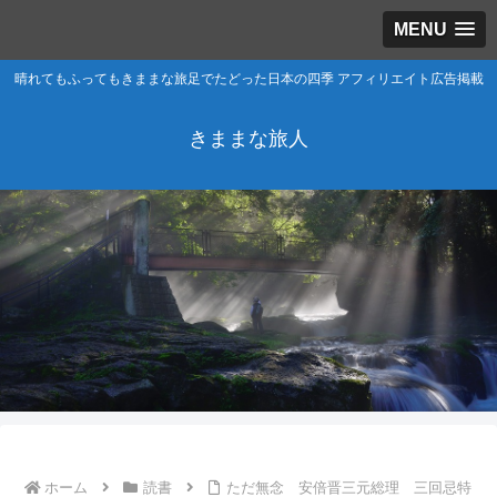
MENU
晴れてもふってもきままな旅足でたどった日本の四季 アフィリエイト広告掲載
きままな旅人
ホーム
読書
ただ無念 安倍晋三元総理 三回忌特