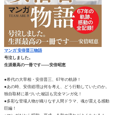
マンガ 安倍晋三物語
号泣しました。
生涯最高の一冊です――安倍昭恵
●希代の大宰相・安倍晋三、67年の軌跡！
●あの時、安倍総理は何を考え、どう行動していたのか。
独自取材に基づいた秘話も完全マンガ化！
●多彩な登場人物が織りなす人間ドラマ、魂が震える感動
巨編！