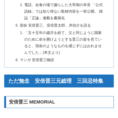
電話、会食の場で漏らした大宰相の本音 「公式
語録」では知り得ない取材内容を一挙公開。 雑
誌「正論」連載を書籍化
宿命 安倍晋三、安倍晋太郎、岸信介を語る
「五十五年の歳月を経て、父と同じように国家
のために命を懸けようとする晋三の姿を見てい
ると、宿命のようなものを感じずにはおれませ
んでした」(本文より)
マンガ 安倍晋三物語
ただ無念 安倍晋三元総理 三回忌特集
安倍晋三 MEMORIAL