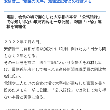
安倍晋三〝最後の肉声〟 最側近記者との対話メモ
電話、会食の場で漏らした大宰相の本音 「公式語録」
では知り得ない取材内容を一挙公開。 雑誌「正論」連
載を書籍化
２０２２年７月８日。
安倍晋三元首相が選挙演説中に凶弾に倒れたあの日から間
もなく２年となる。
その三回忌を前に、四半世紀にわたり安倍氏を取材し続
け、最側近記者として知られる産経新聞論説委員の阿比留
瑠比氏が、
電話や二人だけの会食の場で大宰相が漏らした言葉を書き
留めたメモを一挙に公開。「公式語録」では決して知り得
ない本音と実像に迫る。