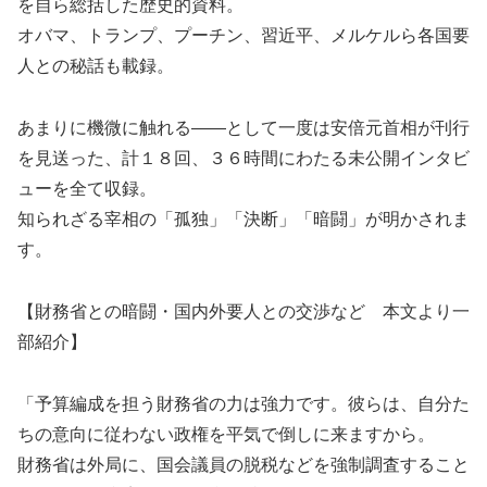
を自ら総括した歴史的資料。
オバマ、トランプ、プーチン、習近平、メルケルら各国要
人との秘話も載録。
あまりに機微に触れる――として一度は安倍元首相が刊行
を見送った、計１８回、３６時間にわたる未公開インタビ
ューを全て収録。
知られざる宰相の「孤独」「決断」「暗闘」が明かされま
す。
【財務省との暗闘・国内外要人との交渉など 本文より一
部紹介】
「予算編成を担う財務省の力は強力です。彼らは、自分た
ちの意向に従わない政権を平気で倒しに来ますから。
財務省は外局に、国会議員の脱税などを強制調査すること