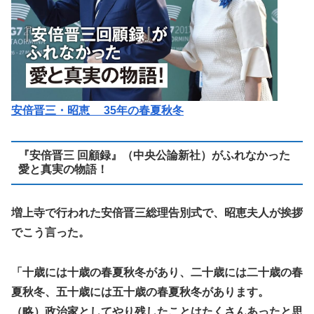
安倍晋三・昭恵 35年の春夏秋冬
『安倍晋三 回顧録』（中央公論新社）がふれなかった
愛と真実の物語！
増上寺で行われた安倍晋三総理告別式で、昭恵夫人が挨拶
でこう言った。
「十歳には十歳の春夏秋冬があり、二十歳には二十歳の春
夏秋冬、五十歳には五十歳の春夏秋冬があります。
（略）政治家としてやり残したことはたくさんあったと思