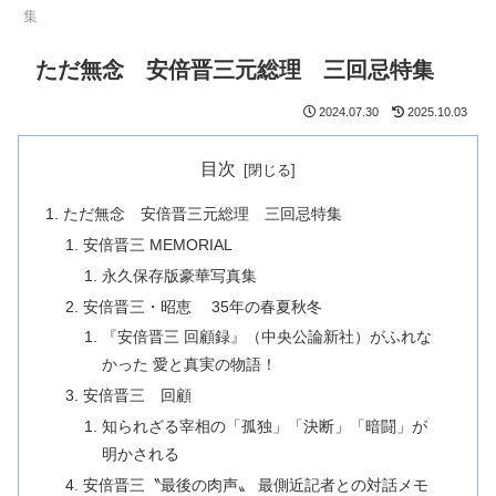
集
ただ無念 安倍晋三元総理 三回忌特集
2024.07.30
2025.10.03
目次
ただ無念 安倍晋三元総理 三回忌特集
安倍晋三 MEMORIAL
永久保存版豪華写真集
安倍晋三・昭恵 35年の春夏秋冬
『安倍晋三 回顧録』（中央公論新社）がふれな
かった 愛と真実の物語！
安倍晋三 回顧
知られざる宰相の「孤独」「決断」「暗闘」が
明かされる
安倍晋三〝最後の肉声〟 最側近記者との対話メモ