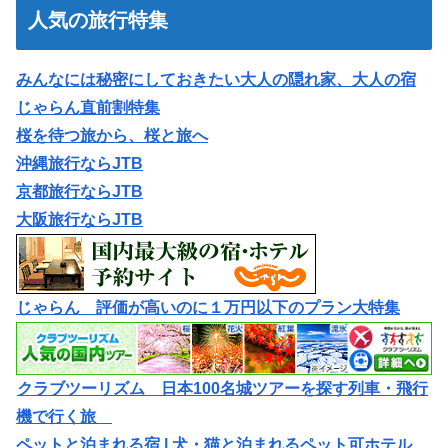
人気の旅行特集
みんなには秘密にしておきたい大人の隠れ家、大人の宿
じゃらん直前割特集
桜を待つ旅から、桜と旅へ
沖縄旅行ならJTB
京都旅行ならJTB
大阪旅行ならJTB
じゃらん 評価が高いのに１万円以下のプラン大特集
クラブツーリズム 日本100名城ツアーを探す列車・飛行
機で行く旅
ペットと泊まれる宿 | 犬・猫と泊まれるペット可ホテル