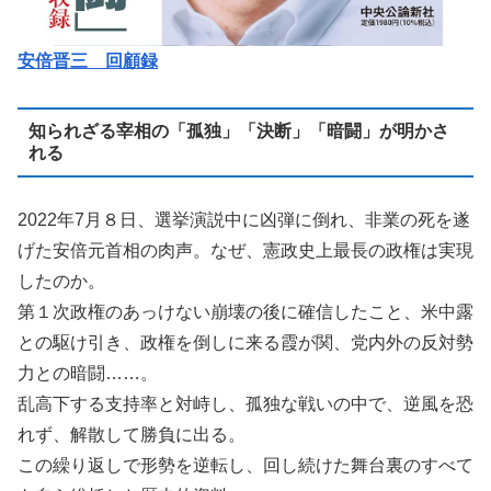
安倍晋三 回顧録
知られざる宰相の「孤独」「決断」「暗闘」が明かさ
れる
2022年7月８日、選挙演説中に凶弾に倒れ、非業の死を遂
げた安倍元首相の肉声。なぜ、憲政史上最長の政権は実現
したのか。
第１次政権のあっけない崩壊の後に確信したこと、米中露
との駆け引き、政権を倒しに来る霞が関、党内外の反対勢
力との暗闘……。
乱高下する支持率と対峙し、孤独な戦いの中で、逆風を恐
れず、解散して勝負に出る。
この繰り返しで形勢を逆転し、回し続けた舞台裏のすべて