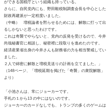
ができる国税庁という組織も持っている。
さらに、自民党内にも、野田毅税制調査会長を中心とした
財政再建派が一定程度いました。
（中略） 増税論者を黙らせるためには、解散に打って出
るしかないと思ったわけです。
これは奇襲でやらないと、党内の反発を受けるので、今井
尚哉秘書官に相談し、秘密裡に段取りを進めたのです。
経済産業省出身の今井さんも財務省の力を相当警戒してい
ました。
２人で綿密に解散と増税見送りの計画を立てました。」
（148ページ、「増税延期を掲げた「奇襲」の衆院解散」
より）
「小池さんは、常にジョーカーです。
手札の１から13 の中にはないのです。
ジョーカーのカードなしでも、トランプの多くのゲームは