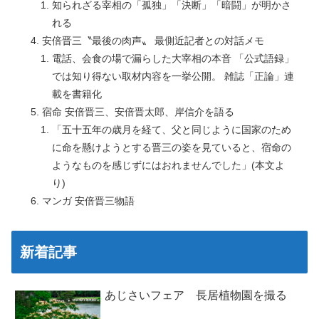
知られざる宰相の「孤独」「決断」「暗闘」が明かさ
れる
安倍晋三〝最後の肉声〟 最側近記者との対話メモ
電話、会食の場で漏らした大宰相の本音 「公式語録」
では知り得ない取材内容を一挙公開。 雑誌「正論」連
載を書籍化
宿命 安倍晋三、安倍晋太郎、岸信介を語る
「五十五年の歳月を経て、父と同じように国家のため
に命を懸けようとする晋三の姿を見ていると、宿命の
ようなものを感じずにはおれませんでした」(本文よ
り)
マンガ 安倍晋三物語
新着記事
あじさいフェア 長居植物園を撮る