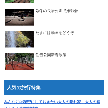
厳冬の長居公園で撮影会
たまには動画をどうぞ
住𠮷公園新春散策
人気の旅行特集
みんなには秘密にしておきたい大人の隠れ家、大人の宿