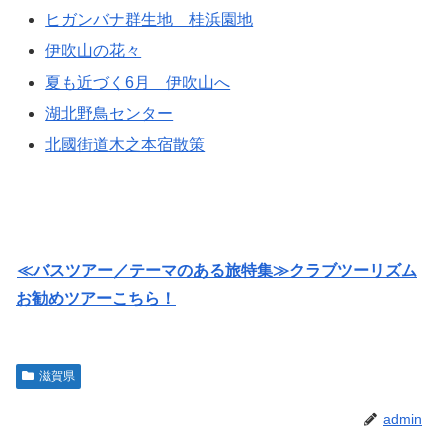
ヒガンバナ群生地 桂浜園地
伊吹山の花々
夏も近づく6月 伊吹山へ
湖北野鳥センター
北國街道木之本宿散策
≪バスツアー／テーマのある旅特集≫クラブツーリズム
お勧めツアーこちら！
滋賀県
admin