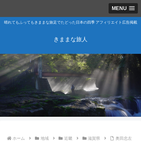
MENU
晴れてもふってもきままな旅足でたどった日本の四季 アフィリエイト広告掲載
きままな旅人
ホーム
地域
近畿
滋賀県
奥田忠左