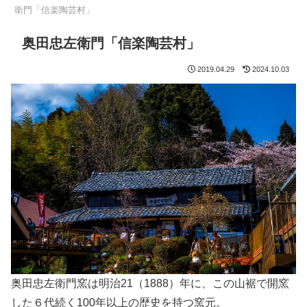
衛門「信楽陶芸村」
奥田忠左衛門「信楽陶芸村」
2019.04.29
2024.10.03
奥田忠左衛門窯は明治21（1888）年に、この山裾で開窯
した６代続く100年以上の歴史を持つ窯元。