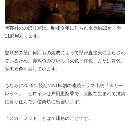
陶芸村ののぼり窯は、昭和９年に作られ全長約22ｍ、全
11部屋あります。
登り窯の壁は何回もの焼成によって壁が直接火にさらされ
ているため、赤褐色のひいろ（火色・緋色、または炎色）
や黒褐色を呈しています。
ちなみに2019年後期のNHK朝の連続ドラマ小説『スカー
レット』 ヒロインは戸田恵梨香で、大阪で生まれて滋賀
に移り住んで、信楽焼に出会います。
「スカーレット」とは？緋色のことです。