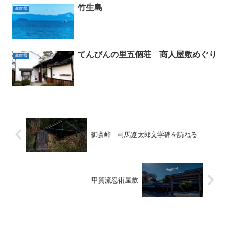
竹生島
滋賀県
てんびんの里五個荘 商人屋敷めぐり
滋賀県
御斎峠 司馬遼太郎文学碑を訪ねる
甲賀流忍術屋敷