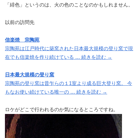
「緋色」というのは、火の色のことなのかもしれません。
以前の訪問先
信楽焼 宗陶苑
宗陶苑は江戸時代に築窯された日本最大規模の登り窯で現
在でも信楽焼を作り続けている … 続きを読む →
日本最大規模の登り窯
宗陶苑の登り窯は昔乍らの１1室より成る巨大登り窯。 今
もなお使い続けている唯一の … 続きを読む →
ロケがどこで行われるのか気になるところですね。