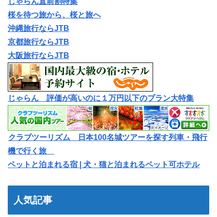
じゃらん直前割特集
桜を待つ旅から、桜と旅へ
沖縄旅行ならJTB
京都旅行ならJTB
大阪旅行ならJTB
じゃらん 評価が高いのに１万円以下のプラン大特集
クラブツーリズム 日本100名城ツアーを探す列車・飛行
機で行く旅
ペットと泊まれる宿 | 犬・猫と泊まれるペット可ホテル
人気記事