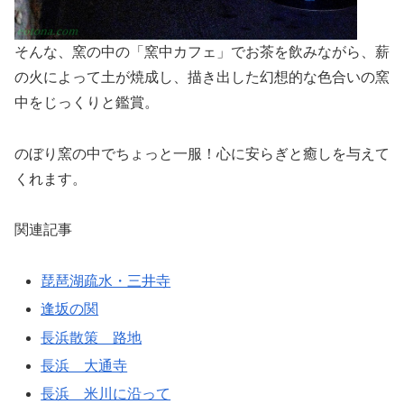
そんな、窯の中の「窯中カフェ」でお茶を飲みながら、薪
の火によって土が焼成し、描き出した幻想的な色合いの窯
中をじっくりと鑑賞。
のぼり窯の中でちょっと一服！心に安らぎと癒しを与えて
くれます。
関連記事
琵琶湖疏水・三井寺
逢坂の関
長浜散策 路地
長浜 大通寺
長浜 米川に沿って