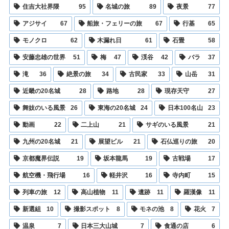
住吉大社界隈
95
名城の旅
89
夜景
77
アジサイ
67
船旅・フェリーの旅
67
行基
65
モノクロ
62
木漏れ日
61
石畳
58
安藤忠雄の世界
51
梅
47
渓谷
42
バラ
37
滝
36
絶景の旅
34
古民家
33
山岳
31
近畿の20名城
28
路地
28
現存天守
27
舞妓のいる風景
26
東海の20名城
24
日本100名山
23
動画
22
二上山
21
サギのいる風景
21
九州の20名城
21
展望ビル
21
石仏巡りの旅
20
京都魔界伝説
19
坂本龍馬
19
古戦場
17
航空機・飛行場
16
軽井沢
16
寺内町
15
列車の旅
12
高山植物
11
遺跡
11
羅漢像
11
新選組
10
撮影スポット
8
モネの池
8
花火
7
温泉
7
日本三大山城
7
食通の店
6