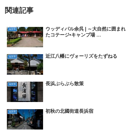
関連記事
ウッディパル余呉 | ～大自然に囲まれ
滋賀県
たコテージ•キャンプ場 …
近江八幡にヴォーリズをたずねる
滋賀県
長浜ぶらぶら散策
滋賀県
初秋の北國街道長浜宿
滋賀県