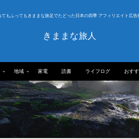
れてもふってもきままな旅足でたどった日本の四季 アフィリエイト広告
きままな旅人
旅
地域
家電
読書
ライフログ
おすす