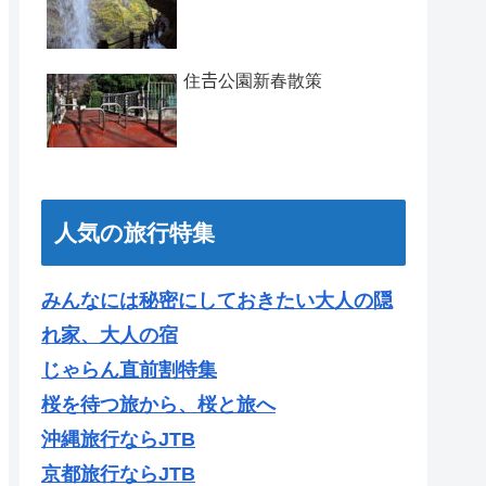
住𠮷公園新春散策
人気の旅行特集
みんなには秘密にしておきたい大人の隠
れ家、大人の宿
じゃらん直前割特集
桜を待つ旅から、桜と旅へ
沖縄旅行ならJTB
京都旅行ならJTB