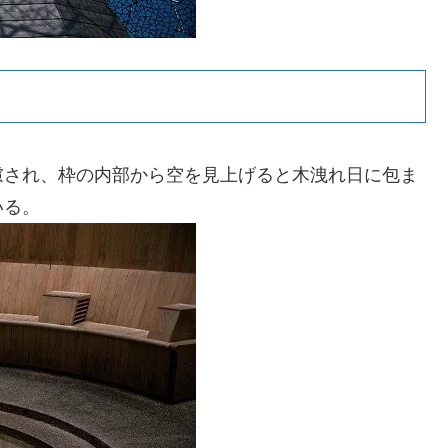
慮され、枠の内部から空を見上げると木洩れ日に包ま
いる。