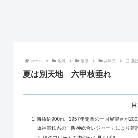
ホーム
地域
近畿
兵庫県
夏
夏は別天地 六甲枝垂れ
目
海抜約900m。1957年開業の十国展望台が
阪神電鉄系の「阪神総合レジャー」により建
檜のフレームを内側から見あげる