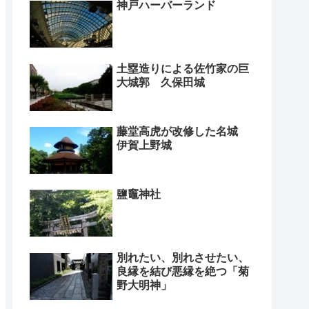
神戸ハーバーランド
土塁造りによる佐竹家の巨
大城郭 久保田城
藤堂高虎が改修した名城
伊賀上野城
鹽竈神社
別れたい、別れさせたい、
良縁を結び悪縁を絶つ「菊
野大明神」