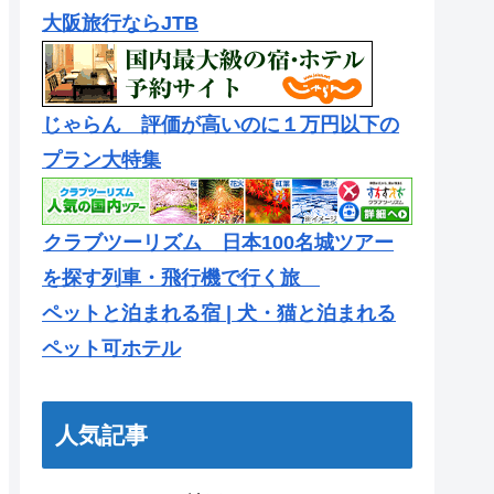
大阪旅行ならJTB
じゃらん 評価が高いのに１万円以下の
プラン大特集
クラブツーリズム 日本100名城ツアー
を探す列車・飛行機で行く旅
ペットと泊まれる宿 | 犬・猫と泊まれる
ペット可ホテル
人気記事