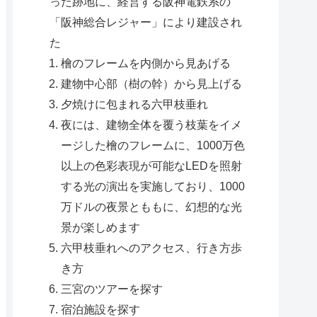
った跡地に、経営する阪神電鉄系の
「阪神総合レジャー」により建設され
た
檜のフレームを内側から見あげる
建物中心部（樹の幹）から見上げる
夕焼けに包まれる六甲枝垂れ
夜には、建物全体を覆う枝葉をイメ
ージした檜のフレームに、1000万色
以上の色彩表現が可能なLEDを照射
する光の演出を実施しており、1000
万ドルの夜景とももに、幻想的な光
景が楽しめます
六甲枝垂れへのアクセス、行き方歩
き方
三宮のツアーを探す
宿泊施設を探す