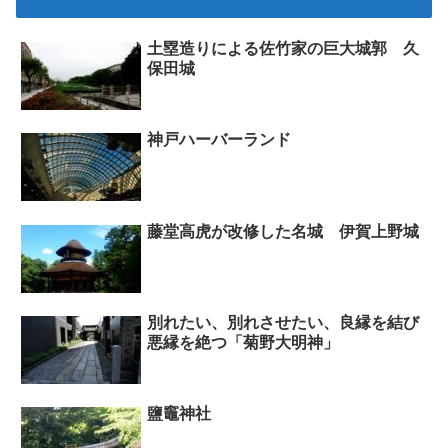
土塁造りによる佐竹家の巨大城郭 久
保田城
神戸ハーバーランド
藤堂高虎が改修した名城 伊賀上野城
別れたい、別れさせたい、良縁を結び
悪縁を絶つ「菊野大明神」
鹽竈神社