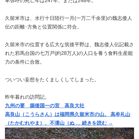
卑弥呼の死亡年は247年、または248年。
久留米市は、水行十日陸行一月(一万二千余里)の魏志倭人
伝の距離･方角と位置関係に符合。
久留米市の位置する広大な筑後平野は、魏志倭人伝記載さ
れた邪馬台国の七万戸(約28万人)の人口を養う食料生産能
力の条件に合致。
ついつい妄想をたくましくしてしまった。
昨年暮れの訪問記。
九州の要 築後国一の宮 高良大社
高良山（こうらさん）は福岡県久留米市の山。 高牟礼山
（たかむれやま）、不濡山（ぬ … 続きを読む →