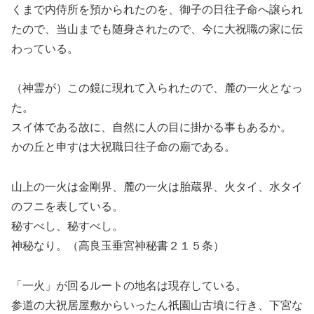
くまで内侍所を預かられたのを、御子の日往子命へ譲られ
たので、当山までも随身されたので、今に大祝職の家に伝
わっている。
（神霊が）この鏡に現れて入られたので、麓の一火となっ
た。
スイ体である故に、自然に人の目に掛かる事もあるか。
かの丘と申すは大祝職日往子命の廟である。
山上の一火は金剛界、麓の一火は胎蔵界、火タイ、水タイ
のフニを表している。
秘すべし、秘すべし。
神秘なり。（高良玉垂宮神秘書２１５条）
「一火」が回るルートの地名は現存している。
参道の大祝居屋敷からいったん祇園山古墳に行き、下宮な