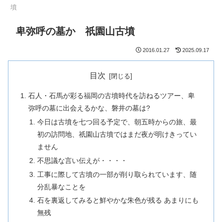
墳
卑弥呼の墓か 祇園山古墳
2016.01.27
2025.09.17
目次
石人・石馬が彩る福岡の古墳時代を訪ねるツアー、卑
弥呼の墓に出会えるかな、磐井の墓は?
今日は古墳を七つ回る予定で、朝五時からの旅、最
初の訪問地、祇園山古墳ではまだ夜が明けきってい
ません
不思議な言い伝えが・・・・
工事に際して古墳の一部が削り取られています、随
分乱暴なことを
石を裏返してみると鮮やかな朱色が残る あまりにも
無残