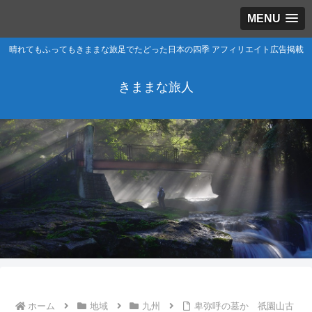
MENU
晴れてもふってもきままな旅足でたどった日本の四季 アフィリエイト広告掲載
きままな旅人
ホーム
地域
九州
卑弥呼の墓か 祇園山古