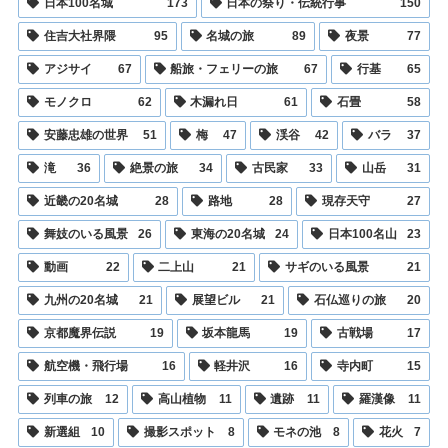
日本100名城
173
日本の祭り・伝統行事
150
住吉大社界隈
95
名城の旅
89
夜景
77
アジサイ
67
船旅・フェリーの旅
67
行基
65
モノクロ
62
木漏れ日
61
石畳
58
安藤忠雄の世界
51
梅
47
渓谷
42
バラ
37
滝
36
絶景の旅
34
古民家
33
山岳
31
近畿の20名城
28
路地
28
現存天守
27
舞妓のいる風景
26
東海の20名城
24
日本100名山
23
動画
22
二上山
21
サギのいる風景
21
九州の20名城
21
展望ビル
21
石仏巡りの旅
20
京都魔界伝説
19
坂本龍馬
19
古戦場
17
航空機・飛行場
16
軽井沢
16
寺内町
15
列車の旅
12
高山植物
11
遺跡
11
羅漢像
11
新選組
10
撮影スポット
8
モネの池
8
花火
7