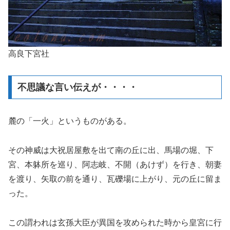
高良下宮社
不思議な言い伝えが・・・・
麓の「一火」というものがある。
その神威は大祝居屋敷を出て南の丘に出、馬場の堀、下
宮、本躰所を巡り、阿志岐、不開（あけず）を行き、朝妻
を渡り、矢取の前を通り、瓦礫場に上がり、元の丘に留ま
った。
この謂われは玄孫大臣が異国を攻められた時から皇宮に行