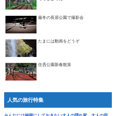
厳冬の長居公園で撮影会
たまには動画をどうぞ
住𠮷公園新春散策
人気の旅行特集
みんなには秘密にしておきたい大人の隠れ家、大人の宿