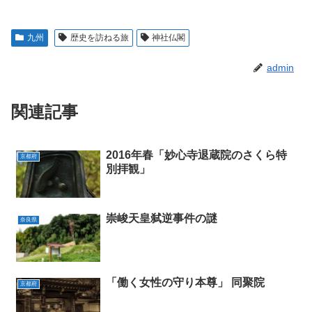
九州
歴史を訪ねる旅
神社仏閣
admin
関連記事
2016年春「妙心寺退蔵院のさくら特
京都府
別拝観」
崇峻天皇弑逆事件の謎
奈良県
「働く女性の守り本尊」 同聚院
京都府