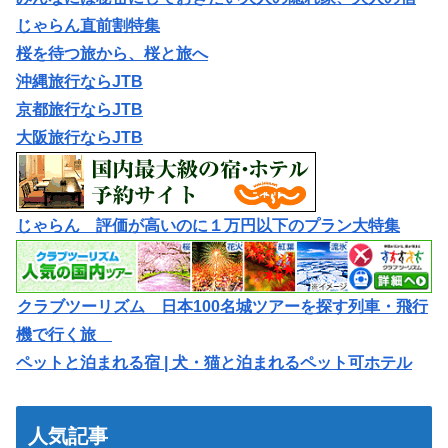
じゃらん直前割特集
桜を待つ旅から、桜と旅へ
沖縄旅行ならJTB
京都旅行ならJTB
大阪旅行ならJTB
じゃらん 評価が高いのに１万円以下のプラン大特集
クラブツーリズム 日本100名城ツアーを探す列車・飛行
機で行く旅
ペットと泊まれる宿 | 犬・猫と泊まれるペット可ホテル
人気記事