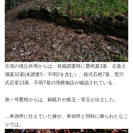
古墳の墳丘外周からは、発掘調査時に甕棺墓3基、石蓋土
壙墓32基(未調査5・不明2を含む）、箱式石棺7基、竪穴
式石室13基、不明7基の埋葬施設が確認されている。
第一号甕棺からは、銅鏡片や曲玉・管玉が出土した。
…卑弥呼に仕えていた婢が、卑弥呼と同時に葬られたなご
りでは。