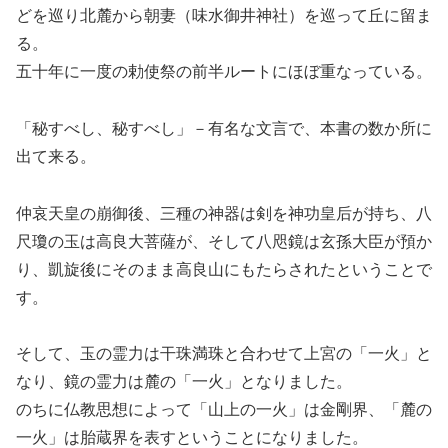
どを巡り北麓から朝妻（味水御井神社）を巡って丘に留ま
る。
五十年に一度の勅使祭の前半ルートにほぼ重なっている。
「秘すべし、秘すべし」－有名な文言で、本書の数か所に
出て来る。
仲哀天皇の崩御後、三種の神器は剣を神功皇后が持ち、八
尺瓊の玉は高良大菩薩が、そして八咫鏡は玄孫大臣が預か
り、凱旋後にそのまま高良山にもたらされたということで
す。
そして、玉の霊力は干珠満珠と合わせて上宮の「一火」と
なり、鏡の霊力は麓の「一火」となりました。
のちに仏教思想によって「山上の一火」は金剛界、「麓の
一火」は胎蔵界を表すということになりました。