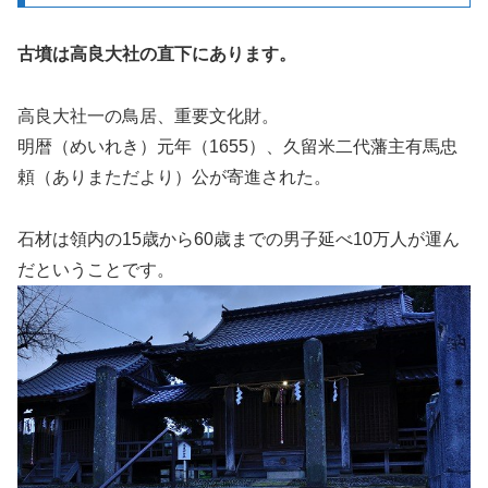
古墳は高良大社の直下にあります。
高良大社一の鳥居、重要文化財。
明暦（めいれき）元年（1655）、久留米二代藩主有馬忠
頼（ありまただより）公が寄進された。
石材は領内の15歳から60歳までの男子延べ10万人が運ん
だということです。