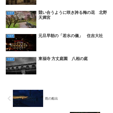
競い合うように咲き誇る梅の花 北野
京都府
天満宮
元旦早朝の「若水の儀」 住吉大社
大阪府
東福寺 方丈庭園 八相の庭
京都府
雨の船出