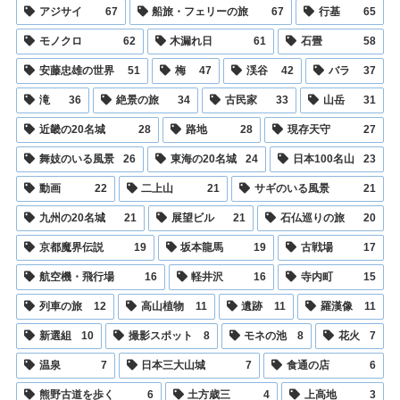
アジサイ
67
船旅・フェリーの旅
67
行基
65
モノクロ
62
木漏れ日
61
石畳
58
安藤忠雄の世界
51
梅
47
渓谷
42
バラ
37
滝
36
絶景の旅
34
古民家
33
山岳
31
近畿の20名城
28
路地
28
現存天守
27
舞妓のいる風景
26
東海の20名城
24
日本100名山
23
動画
22
二上山
21
サギのいる風景
21
九州の20名城
21
展望ビル
21
石仏巡りの旅
20
京都魔界伝説
19
坂本龍馬
19
古戦場
17
航空機・飛行場
16
軽井沢
16
寺内町
15
列車の旅
12
高山植物
11
遺跡
11
羅漢像
11
新選組
10
撮影スポット
8
モネの池
8
花火
7
温泉
7
日本三大山城
7
食通の店
6
熊野古道を歩く
6
土方歳三
4
上高地
3