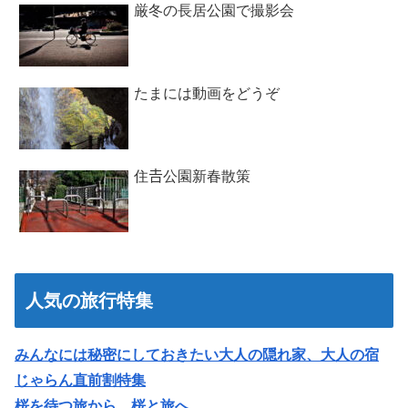
厳冬の長居公園で撮影会
たまには動画をどうぞ
住𠮷公園新春散策
人気の旅行特集
みんなには秘密にしておきたい大人の隠れ家、大人の宿
じゃらん直前割特集
桜を待つ旅から、桜と旅へ