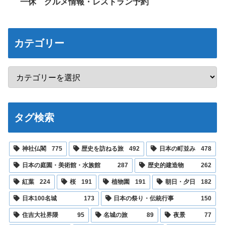
一休 グルメ情報・レストラン予約
カテゴリー
タグ検索
神社仏閣
775
歴史を訪ねる旅
492
日本の町並み
478
日本の庭園・美術館・水族館
287
歴史的建造物
262
紅葉
224
桜
191
植物園
191
朝日・夕日
182
日本100名城
173
日本の祭り・伝統行事
150
住吉大社界隈
95
名城の旅
89
夜景
77