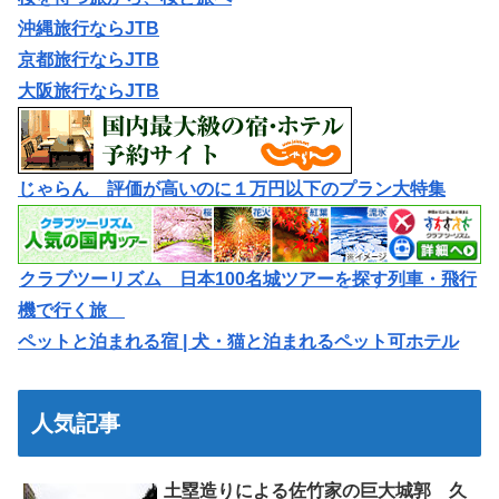
沖縄旅行ならJTB
京都旅行ならJTB
大阪旅行ならJTB
じゃらん 評価が高いのに１万円以下のプラン大特集
クラブツーリズム 日本100名城ツアーを探す列車・飛行
機で行く旅
ペットと泊まれる宿 | 犬・猫と泊まれるペット可ホテル
人気記事
土塁造りによる佐竹家の巨大城郭 久