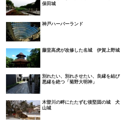
保田城
神戸ハーバーランド
藤堂高虎が改修した名城 伊賀上野城
別れたい、別れさせたい、良縁を結び
悪縁を絶つ「菊野大明神」
木曽川の畔にたたずむ後堅固の城 犬
山城