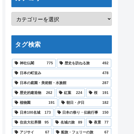
タグ検索
神社仏閣
775
歴史を訪ねる旅
492
日本の町並み
478
日本の庭園・美術館・水族館
287
歴史的建造物
262
紅葉
224
桜
191
植物園
191
朝日・夕日
182
日本100名城
173
日本の祭り・伝統行事
150
住吉大社界隈
95
名城の旅
89
夜景
77
アジサイ
67
船旅・フェリーの旅
67