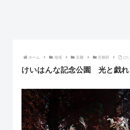
ホーム
地域
近畿
京都府
け
けいはんな記念公園 光と戯れ