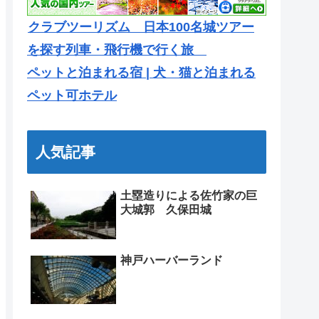
クラブツーリズム 日本100名城ツアー
を探す列車・飛行機で行く旅
ペットと泊まれる宿 | 犬・猫と泊まれる
ペット可ホテル
人気記事
土塁造りによる佐竹家の巨
大城郭 久保田城
神戸ハーバーランド