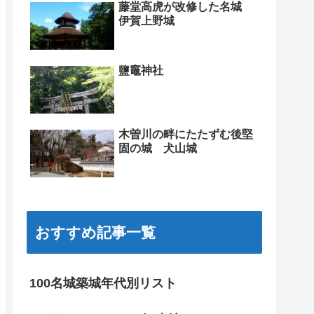
藤堂高虎が改修した名城
伊賀上野城
鹽竈神社
木曽川の畔にたたずむ後堅
固の城 犬山城
おすすめ記事一覧
100名城築城年代別リスト