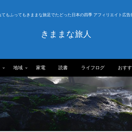
れてもふってもきままな旅足でたどった日本の四季 アフィリエイト広告
きままな旅人
旅
地域
家電
読書
ライフログ
おすす