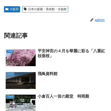
大阪府
日本の庭園・美術館・水族館
admin
関連記事
平安神宮の４月を華麗に彩る「八重紅
京都府
枝垂桜」
飛鳥資料館
奈良県
小倉百人一首の殿堂 時雨殿
京都府