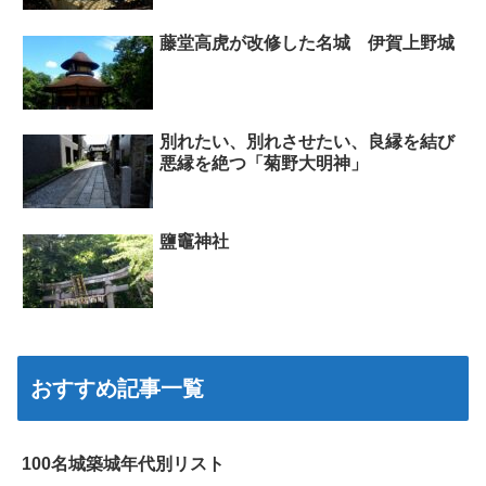
藤堂高虎が改修した名城 伊賀上野城
別れたい、別れさせたい、良縁を結び
悪縁を絶つ「菊野大明神」
鹽竈神社
おすすめ記事一覧
100名城築城年代別リスト