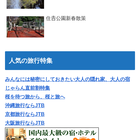
住𠮷公園新春散策
人気の旅行特集
みんなには秘密にしておきたい大人の隠れ家、大人の宿
じゃらん直前割特集
桜を待つ旅から、桜と旅へ
沖縄旅行ならJTB
京都旅行ならJTB
大阪旅行ならJTB