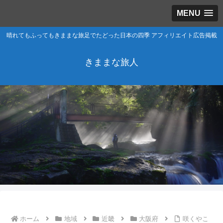
MENU
晴れてもふってもきままな旅足でたどった日本の四季 アフィリエイト広告掲載
きままな旅人
ホーム
地域
近畿
大阪府
咲くやこ