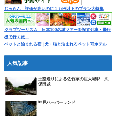
じゃらん 評価が高いのに１万円以下のプラン大特集
クラブツーリズム 日本100名城ツアーを探す列車・飛行
機で行く旅
ペットと泊まれる宿 | 犬・猫と泊まれるペット可ホテル
人気記事
土塁造りによる佐竹家の巨大城郭 久
保田城
神戸ハーバーランド