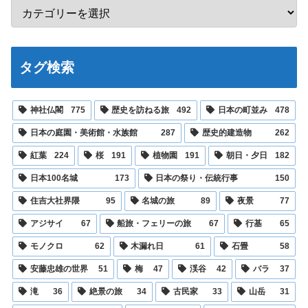
タグ検索
神社仏閣
775
歴史を訪ねる旅
492
日本の町並み
478
日本の庭園・美術館・水族館
287
歴史的建造物
262
紅葉
224
桜
191
植物園
191
朝日・夕日
182
日本100名城
173
日本の祭り・伝統行事
150
住吉大社界隈
95
名城の旅
89
夜景
77
アジサイ
67
船旅・フェリーの旅
67
行基
65
モノクロ
62
木漏れ日
61
石畳
58
安藤忠雄の世界
51
梅
47
渓谷
42
バラ
37
滝
36
絶景の旅
34
古民家
33
山岳
31