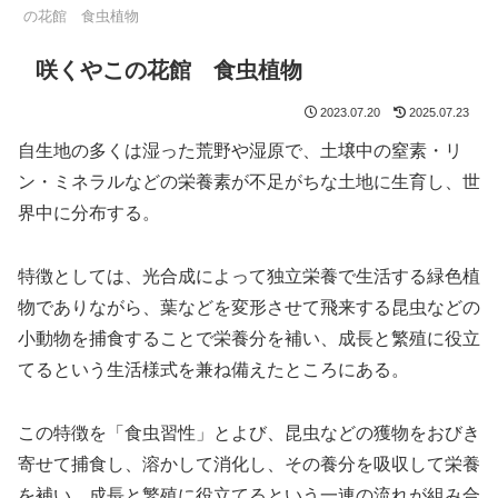
の花館 食虫植物
咲くやこの花館 食虫植物
2023.07.20
2025.07.23
自生地の多くは湿った荒野や湿原で、土壌中の窒素・リ
ン・ミネラルなどの栄養素が不足がちな土地に生育し、世
界中に分布する。
特徴としては、光合成によって独立栄養で生活する緑色植
物でありながら、葉などを変形させて飛来する昆虫などの
小動物を捕食することで栄養分を補い、成長と繁殖に役立
てるという生活様式を兼ね備えたところにある。
この特徴を「食虫習性」とよび、昆虫などの獲物をおびき
寄せて捕食し、溶かして消化し、その養分を吸収して栄養
を補い、成長と繁殖に役立てるという一連の流れが組み合