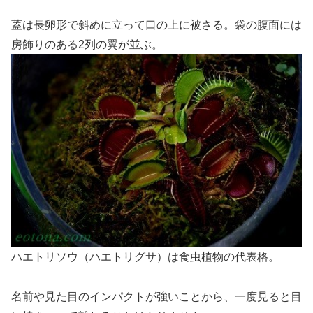
蓋は長卵形で斜めに立って口の上に被さる。袋の腹面には
房飾りのある2列の翼が並ぶ。
ハエトリソウ（ハエトリグサ）は食虫植物の代表格。
名前や見た目のインパクトが強いことから、一度見ると目