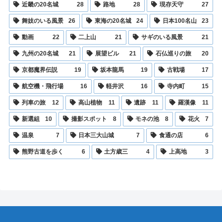
近畿の20名城
28
路地
28
現存天守
27
舞妓のいる風景
26
東海の20名城
24
日本100名山
23
動画
22
二上山
21
サギのいる風景
21
九州の20名城
21
展望ビル
21
石仏巡りの旅
20
京都魔界伝説
19
坂本龍馬
19
古戦場
17
航空機・飛行場
16
軽井沢
16
寺内町
15
列車の旅
12
高山植物
11
遺跡
11
羅漢像
11
新選組
10
撮影スポット
8
モネの池
8
花火
7
温泉
7
日本三大山城
7
食通の店
6
熊野古道を歩く
6
土方歳三
4
上高地
3