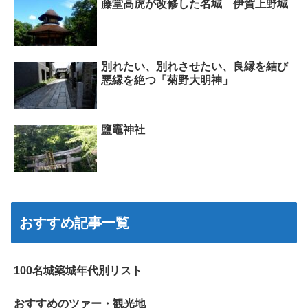
藤堂高虎が改修した名城 伊賀上野城
別れたい、別れさせたい、良縁を結び
悪縁を絶つ「菊野大明神」
鹽竈神社
おすすめ記事一覧
100名城築城年代別リスト
おすすめのツァー・観光地