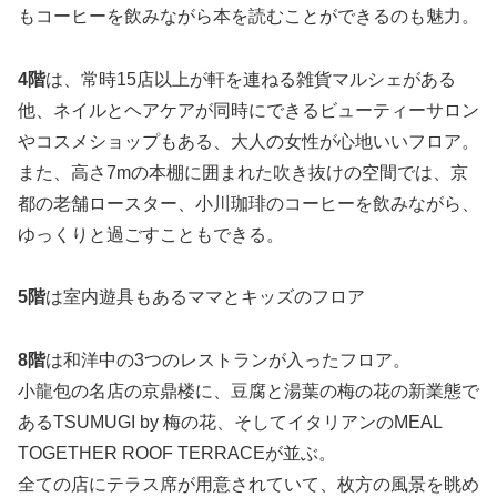
もコーヒーを飲みながら本を読むことができるのも魅力。
4階
は、常時15店以上が軒を連ねる雑貨マルシェがある
他、ネイルとヘアケアが同時にできるビューティーサロン
やコスメショップもある、大人の女性が心地いいフロア。
また、高さ7mの本棚に囲まれた吹き抜けの空間では、京
都の老舗ロースター、小川珈琲のコーヒーを飲みながら、
ゆっくりと過ごすこともできる。
5階
は室内遊具もあるママとキッズのフロア
8階
は和洋中の3つのレストランが入ったフロア。
小龍包の名店の京鼎楼に、豆腐と湯葉の梅の花の新業態で
あるTSUMUGI by 梅の花、そしてイタリアンのMEAL
TOGETHER ROOF TERRACEが並ぶ。
全ての店にテラス席が用意されていて、枚方の風景を眺め