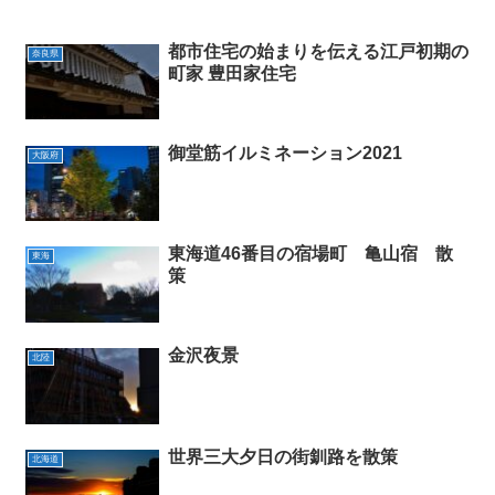
都市住宅の始まりを伝える江戸初期の
奈良県
町家 豊田家住宅
御堂筋イルミネーション2021
大阪府
東海道46番目の宿場町 亀山宿 散
東海
策
金沢夜景
北陸
世界三大夕日の街釧路を散策
北海道