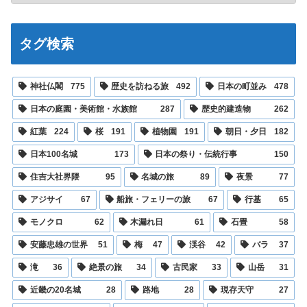
タグ検索
神社仏閣
775
歴史を訪ねる旅
492
日本の町並み
478
日本の庭園・美術館・水族館
287
歴史的建造物
262
紅葉
224
桜
191
植物園
191
朝日・夕日
182
日本100名城
173
日本の祭り・伝統行事
150
住吉大社界隈
95
名城の旅
89
夜景
77
アジサイ
67
船旅・フェリーの旅
67
行基
65
モノクロ
62
木漏れ日
61
石畳
58
安藤忠雄の世界
51
梅
47
渓谷
42
バラ
37
滝
36
絶景の旅
34
古民家
33
山岳
31
近畿の20名城
28
路地
28
現存天守
27