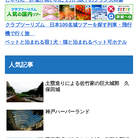
クラブツーリズム 日本100名城ツアーを探す列車・飛行
機で行く旅
ペットと泊まれる宿 | 犬・猫と泊まれるペット可ホテル
人気記事
土塁造りによる佐竹家の巨大城郭 久
保田城
神戸ハーバーランド