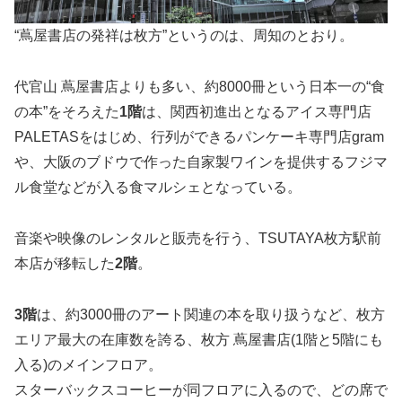
“蔦屋書店の発祥は枚方”というのは、周知のとおり。
代官山 蔦屋書店よりも多い、約8000冊という日本一の“食
の本”をそろえた
1階
は、関西初進出となるアイス専門店
PALETASをはじめ、行列ができるパンケーキ専門店gram
や、大阪のブドウで作った自家製ワインを提供するフジマ
ル食堂などが入る食マルシェとなっている。
音楽や映像のレンタルと販売を行う、TSUTAYA枚方駅前
本店が移転した
2階
。
3階
は、約3000冊のアート関連の本を取り扱うなど、枚方
エリア最大の在庫数を誇る、枚方 蔦屋書店(1階と5階にも
入る)のメインフロア。
スターバックスコーヒーが同フロアに入るので、どの席で