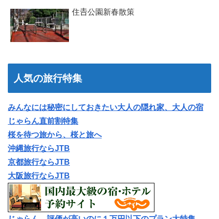
住𠮷公園新春散策
人気の旅行特集
みんなには秘密にしておきたい大人の隠れ家、大人の宿
じゃらん直前割特集
桜を待つ旅から、桜と旅へ
沖縄旅行ならJTB
京都旅行ならJTB
大阪旅行ならJTB
じゃらん 評価が高いのに１万円以下のプラン大特集