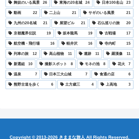
舞妓のいる風景
26
東海の20名城
24
日本100名山
23
動画
22
二上山
21
サギのいる風景
21
九州の20名城
21
展望ビル
21
石仏巡りの旅
20
京都魔界伝説
19
坂本龍馬
19
古戦場
17
航空機・飛行場
16
軽井沢
16
寺内町
15
列車の旅
12
高山植物
11
遺跡
11
羅漢像
11
新選組
10
撮影スポット
8
モネの池
8
花火
7
温泉
7
日本三大山城
7
食通の店
6
熊野古道を歩く
6
土方歳三
4
上高地
3
Copyright © 2013-2026 きままな旅人 All Rights Reserved.