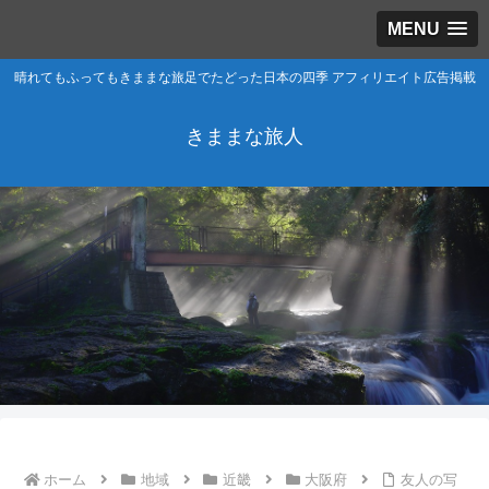
MENU
晴れてもふってもきままな旅足でたどった日本の四季 アフィリエイト広告掲載
きままな旅人
ホーム
地域
近畿
大阪府
友人の写