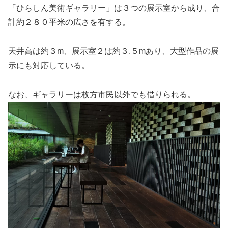
「ひらしん美術ギャラリー」は３つの展示室から成り、合
計約２８０平米の広さを有する。
天井高は約３m、展示室２は約３.５mあり、大型作品の展
示にも対応している。
なお、ギャラリーは枚方市民以外でも借りられる。