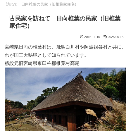
訪ねて 日向椎葉の民家（旧椎葉家住宅）
古民家を訪ねて 日向椎葉の民家（旧椎葉
家住宅）
2015.11.16
2025.05.15
宮崎県日向の椎葉村は、飛鳥白川村や阿波祖谷村と共に、
わが国三大秘境として知られています。
移設元旧宮崎県東臼杵郡椎葉村高尾