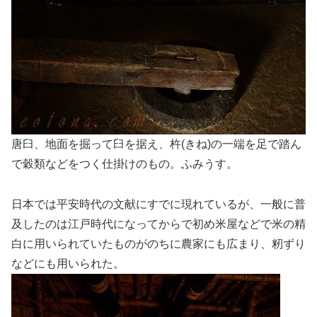
唐臼、地面を掘って臼を据え、杵(きね)の一端を足で踏ん
で穀類などをつく仕掛けのもの。ふみうす。
日本では平安時代の文献にすでに現れているが、一般に普
及したのは江戸時代になってからで初め米屋などで米の精
白に用いられていたものがのちに農家にも広まり、籾ずり
などにも用いられた。