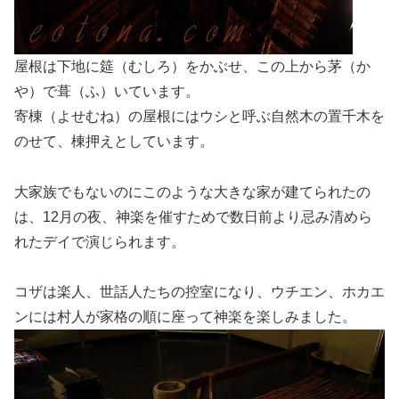
屋根は下地に筵（むしろ）をかぶせ、この上から茅（か
や）で葺（ふ）いています。
寄棟（よせむね）の屋根にはウシと呼ぶ自然木の置千木を
のせて、棟押えとしています。
大家族でもないのにこのような大きな家が建てられたの
は、12月の夜、神楽を催すためで数日前より忌み清めら
れたデイで演じられます。
コザは楽人、世話人たちの控室になり、ウチエン、ホカエ
ンには村人が家格の順に座って神楽を楽しみました。