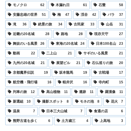
モノクロ
62
木漏れ日
61
石畳
58
安藤忠雄の世界
51
梅
47
渓谷
42
バラ
37
滝
36
絶景の旅
34
古民家
33
山岳
31
近畿の20名城
28
路地
28
現存天守
27
舞妓のいる風景
26
東海の20名城
24
日本100名山
23
動画
22
二上山
21
サギのいる風景
21
九州の20名城
21
展望ビル
21
石仏巡りの旅
20
京都魔界伝説
19
坂本龍馬
19
古戦場
17
航空機・飛行場
16
軽井沢
16
寺内町
15
列車の旅
12
高山植物
11
遺跡
11
羅漢像
11
新選組
10
撮影スポット
8
モネの池
8
花火
7
温泉
7
日本三大山城
7
食通の店
6
熊野古道を歩く
6
土方歳三
4
上高地
3