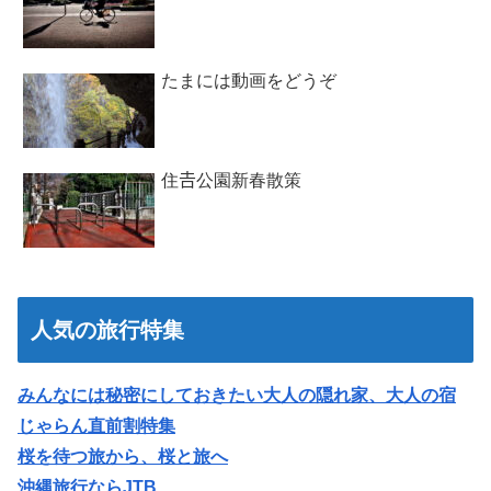
たまには動画をどうぞ
住𠮷公園新春散策
人気の旅行特集
みんなには秘密にしておきたい大人の隠れ家、大人の宿
じゃらん直前割特集
桜を待つ旅から、桜と旅へ
沖縄旅行ならJTB