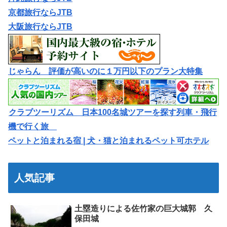
京都旅行ならJTB
大阪旅行ならJTB
じゃらん 評価が高いのに１万円以下のプラン大特集
クラブツーリズム 日本100名城ツアーを探す列車・飛行
機で行く旅
ペットと泊まれる宿 | 犬・猫と泊まれるペット可ホテル
人気記事
土塁造りによる佐竹家の巨大城郭 久
保田城