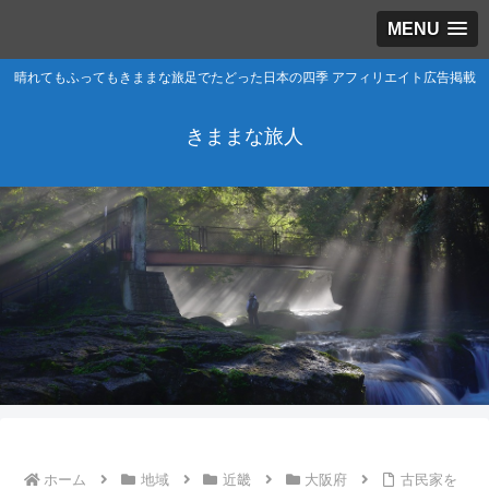
MENU
晴れてもふってもきままな旅足でたどった日本の四季 アフィリエイト広告掲載
きままな旅人
ホーム
地域
近畿
大阪府
古民家を