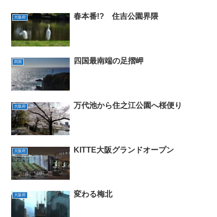
春本番!? 住吉公園界隈
大阪府
四国最南端の足摺岬
四国
万代池から住之江公園へ桜便り
大阪府
KITTE大阪グランドオープン
大阪府
変わる梅北
大阪府