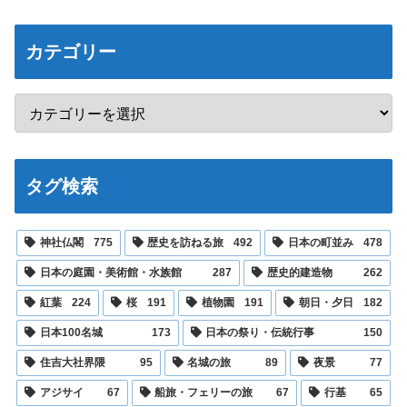
カテゴリー
タグ検索
神社仏閣
775
歴史を訪ねる旅
492
日本の町並み
478
日本の庭園・美術館・水族館
287
歴史的建造物
262
紅葉
224
桜
191
植物園
191
朝日・夕日
182
日本100名城
173
日本の祭り・伝統行事
150
住吉大社界隈
95
名城の旅
89
夜景
77
アジサイ
67
船旅・フェリーの旅
67
行基
65