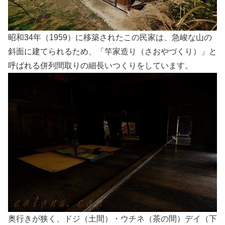
昭和34年（1959）に移築されたこの民家は、急峻な山の
斜面に建てられるため、「竿家造り（さおやづくり）」と
呼ばれる併列間取りの細長いつくりをしています。
奥行きが狭く、ドジ（土間）・ウチネ（茶の間）デイ（下