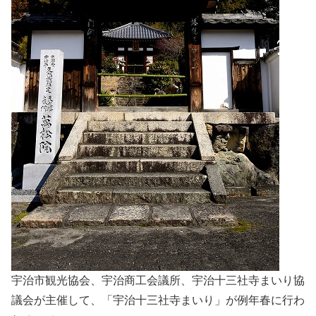
宇治市観光協会、宇治商工会議所、宇治十三社寺まいり協
議会が主催して、「宇治十三社寺まいり」が例年春に行わ