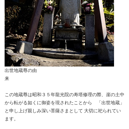
出世地蔵尊の由
来
この地蔵尊は昭和３５年龍光院の寿塔修理の際、崖の土中
から転がる如くに御姿を現されたことから 「出世地蔵」
と申し上げ親しみ深い菩薩さまとして 大切に祀られてい
ます。