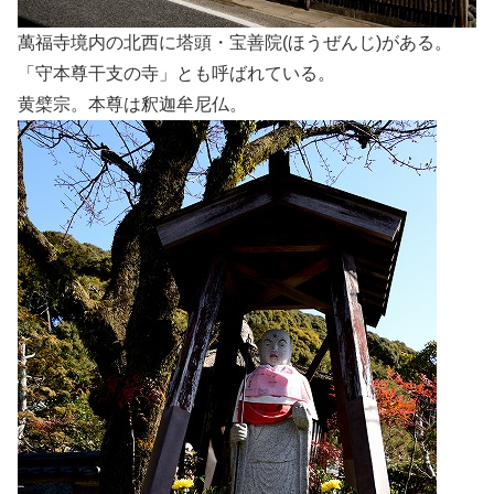
萬福寺境内の北西に塔頭・宝善院(ほうぜんじ)がある。
「守本尊干支の寺」とも呼ばれている。
黄檗宗。本尊は釈迦牟尼仏。