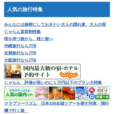
人気の旅行特集
みんなには秘密にしておきたい大人の隠れ家、大人の宿
じゃらん直前割特集
桜を待つ旅から、桜と旅へ
沖縄旅行ならJTB
京都旅行ならJTB
大阪旅行ならJTB
じゃらん 評価が高いのに１万円以下のプラン大特集
クラブツーリズム 日本100名城ツアーを探す列車・飛行
機で行く旅