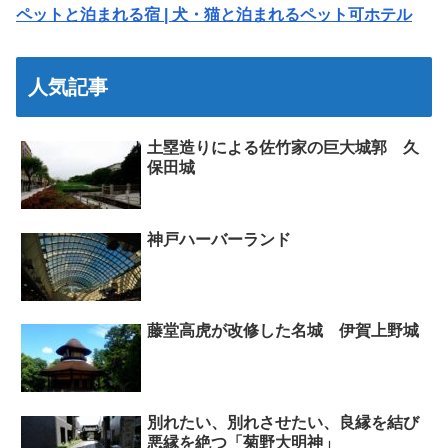
ペットと泊まれる宿 | 犬・猫と泊まれるペット可ホテル
人気記事
土塁造りによる佐竹家の巨大城郭 久
保田城
神戸ハーバーランド
藤堂高虎が改修した名城 伊賀上野城
別れたい、別れさせたい、良縁を結び
悪縁を絶つ「菊野大明神」