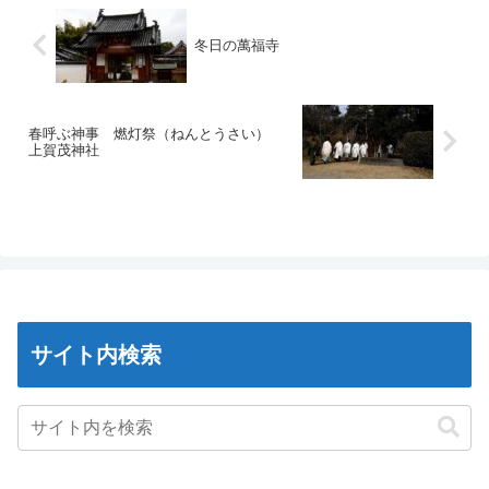
冬日の萬福寺
春呼ぶ神事 燃灯祭（ねんとうさい）
上賀茂神社
サイト内検索