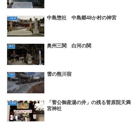
中島惣社 中島郷48か村の神宮
大阪府
奥州三関 白河の関
東北
雪の熊川宿
北陸
「菅公御産湯の井」の残る菅原院天満
京都府
宮神社