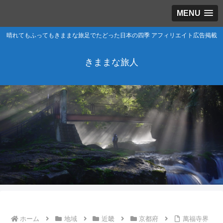
MENU
晴れてもふってもきままな旅足でたどった日本の四季 アフィリエイト広告掲載
きままな旅人
ホーム
地域
近畿
京都府
萬福寺界