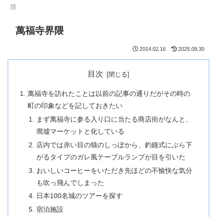
隈
萬福寺界隈
2014.02.16
2025.09.30
目次
萬福寺を訪れたことは以前の記事の通りだがその時の
町の印象などを記しておきたい
まず萬福寺に参る入り口に当たる商店街がなんと、
廃墟マーケットと化している
店内では赤い目の猫のしっぽから、釣鐘式にぶら下
がるタイプのガレ風テーブルランプが目を引いた
おいしいコーヒーをいただき先ほどの不愉快な気分
も吹っ飛んでしまった
日本100名城のツアーを探す
宿泊施設