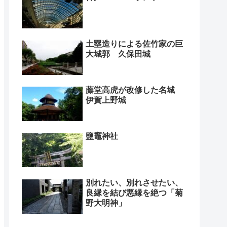
土塁造りによる佐竹家の巨
大城郭 久保田城
藤堂高虎が改修した名城
伊賀上野城
鹽竈神社
別れたい、別れさせたい、
良縁を結び悪縁を絶つ「菊
野大明神」