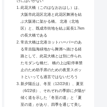
けにはいかない
此花大橋（このはなおおはし）は、
大阪市此花区北港と此花区舞洲を結
ぶ大阪港に架かる橋。 北港（北地
区）と、既成市街地を結ぶ延長1.7km
の長大橋である
常吉大橋は北港ヨットハーバーのあ
る常吉臨海緑地から舞洲へ抜ける経
路として、此花大橋とは別に作られ
たモダンな橋だ。 橋の上は駐停車禁
止のため助手席のための夜景スポッ
トといっても過言ではないだろう
新夕陽丘は、冬至（12/22頃）、夏至
（6/22頃）、それぞれの季節に夕陽が
傾く道を示した「冬至の道」と「夏
至の道」があり、四季を通じて美し