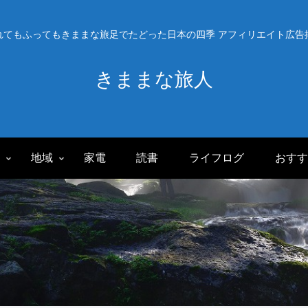
れてもふってもきままな旅足でたどった日本の四季 アフィリエイト広告
きままな旅人
旅
地域
家電
読書
ライフログ
おすす