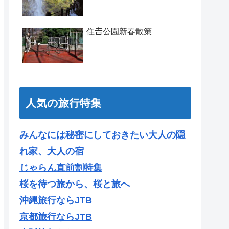
住𠮷公園新春散策
人気の旅行特集
みんなには秘密にしておきたい大人の隠
れ家、大人の宿
じゃらん直前割特集
桜を待つ旅から、桜と旅へ
沖縄旅行ならJTB
京都旅行ならJTB