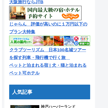
大阪旅行ならJTB
じゃらん 評価が高いのに１万円以下の
プラン大特集
クラブツーリズム 日本100名城ツアー
を探す列車・飛行機で行く旅
ペットと泊まれる宿 | 犬・猫と泊まれる
ペット可ホテル
人気記事
神戸ハーバーランド