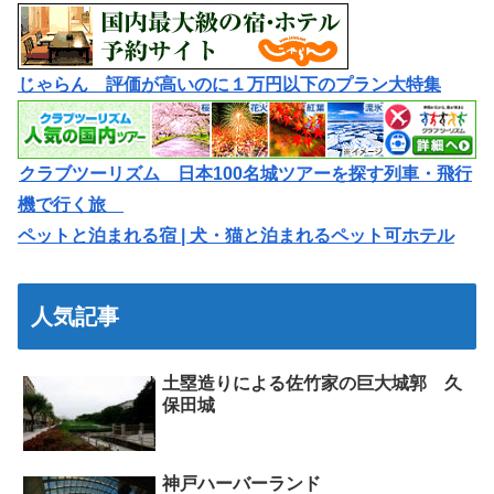
じゃらん 評価が高いのに１万円以下のプラン大特集
クラブツーリズム 日本100名城ツアーを探す列車・飛行
機で行く旅
ペットと泊まれる宿 | 犬・猫と泊まれるペット可ホテル
人気記事
土塁造りによる佐竹家の巨大城郭 久
保田城
神戸ハーバーランド