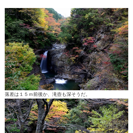
落差は１５ｍ前後か、滝壺も深そうだ。