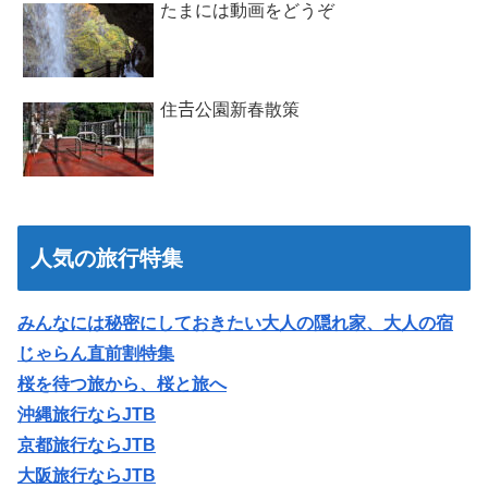
たまには動画をどうぞ
住𠮷公園新春散策
人気の旅行特集
みんなには秘密にしておきたい大人の隠れ家、大人の宿
じゃらん直前割特集
桜を待つ旅から、桜と旅へ
沖縄旅行ならJTB
京都旅行ならJTB
大阪旅行ならJTB