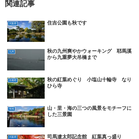
関連記事
住吉公園も秋です
大阪府
秋の九州爽やかウォーキング 耶馬溪
九州
から九重夢大吊橋まで
秋の紅葉めぐり 小塩山十輪寺 なり
京都府
ひら寺
山・里・海の三つの風景をモチーフに
地域
した三景園
司馬遼太郎記念館 紅葉真っ盛り
大阪府