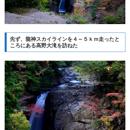
先ず、龍神スカイラインを４～５ｋｍ走ったと
ころにある高野大滝を訪ねた