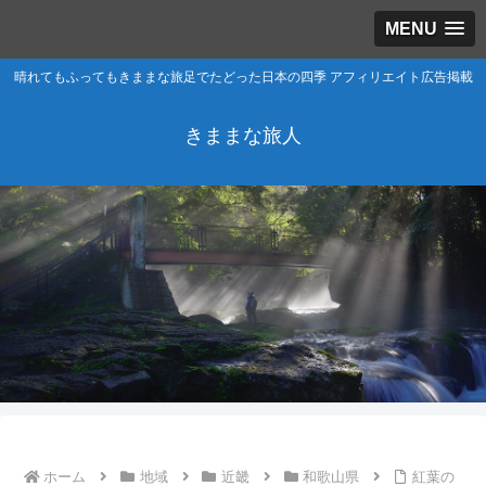
MENU
晴れてもふってもきままな旅足でたどった日本の四季 アフィリエイト広告掲載
きままな旅人
ホーム
地域
近畿
和歌山県
紅葉の