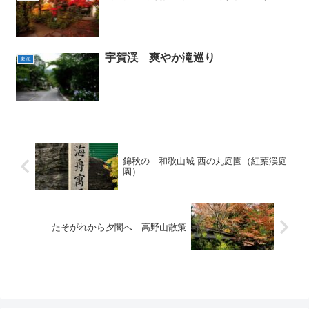
宇賀渓 爽やか滝巡り
東海
錦秋の 和歌山城 西の丸庭園（紅葉渓庭
園）
たそがれから夕闇へ 高野山散策