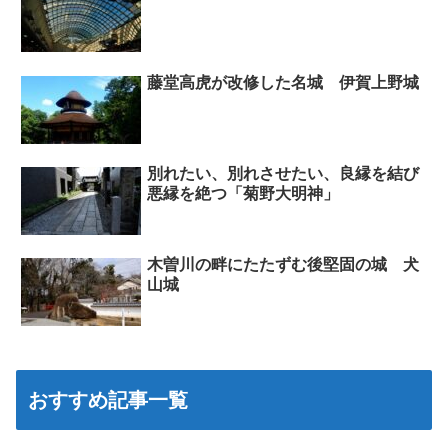
藤堂高虎が改修した名城 伊賀上野城
別れたい、別れさせたい、良縁を結び
悪縁を絶つ「菊野大明神」
木曽川の畔にたたずむ後堅固の城 犬
山城
おすすめ記事一覧