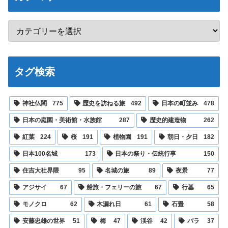
タグ検索
神社仏閣
775
歴史を訪ねる旅
492
日本の町並み
478
日本の庭園・美術館・水族館
287
歴史的建造物
262
紅葉
224
桜
191
植物園
191
朝日・夕日
182
日本100名城
173
日本の祭り・伝統行事
150
住吉大社界隈
95
名城の旅
89
夜景
77
アジサイ
67
船旅・フェリーの旅
67
行基
65
モノクロ
62
木漏れ日
61
石畳
58
安藤忠雄の世界
51
梅
47
渓谷
42
バラ
37