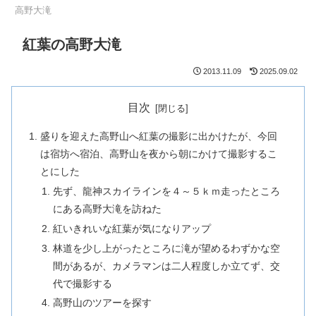
高野大滝
紅葉の高野大滝
2013.11.09
2025.09.02
目次
盛りを迎えた高野山へ紅葉の撮影に出かけたが、今回
は宿坊へ宿泊、高野山を夜から朝にかけて撮影するこ
とにした
先ず、龍神スカイラインを４～５ｋｍ走ったところ
にある高野大滝を訪ねた
紅いきれいな紅葉が気になりアップ
林道を少し上がったところに滝が望めるわずかな空
間があるが、カメラマンは二人程度しか立てず、交
代で撮影する
高野山のツアーを探す