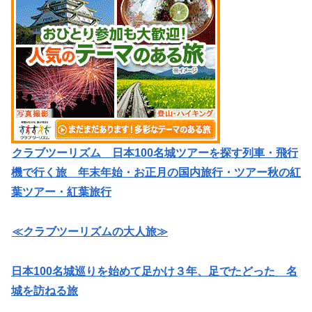
クラブツーリズム 日本100名城ツアーを探す列車・飛行
機で行く旅 年末年始・お正月の国内旅行・ツアー秋の紅
葉ツアー・紅葉旅行
≪クラブツーリズムの大人旅≫
日本100名城巡りを始めて足かけ３年、足でたどった 名
城を訪ねる旅