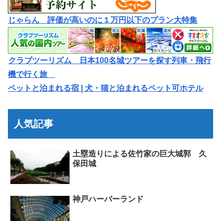
じゃらん 評価が高いのに１万円以下のプラン大特集
クラブツーリズム 日本100名城ツアーを探す列車・飛行
機で行く旅
ペットと泊まれる宿 | 犬・猫と泊まれるペット可ホテル
人気記事
土塁造りによる佐竹家の巨大城郭 久
保田城
神戸ハーバーランド