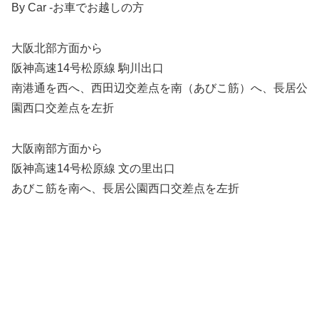
By Car -お車でお越しの方
大阪北部方面から
阪神⾼速14号松原線 駒川出⼝
南港通を⻄へ、⻄⽥辺交差点を南（あびこ筋）へ、⻑居公
園⻄⼝交差点を左折
⼤阪南部⽅⾯から
阪神⾼速14号松原線 ⽂の⾥出⼝
あびこ筋を南へ、⻑居公園⻄⼝交差点を左折