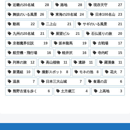
近畿の20名城
28
路地
28
現存天守
27
舞妓のいる風景
26
東海の20名城
24
日本100名山
23
動画
22
二上山
21
サギのいる風景
21
九州の20名城
21
展望ビル
21
石仏巡りの旅
20
京都魔界伝説
19
坂本龍馬
19
古戦場
17
航空機・飛行場
16
軽井沢
16
寺内町
15
列車の旅
12
高山植物
11
遺跡
11
羅漢像
11
新選組
10
撮影スポット
8
モネの池
8
花火
7
温泉
7
日本三大山城
7
食通の店
6
熊野古道を歩く
6
土方歳三
4
上高地
3