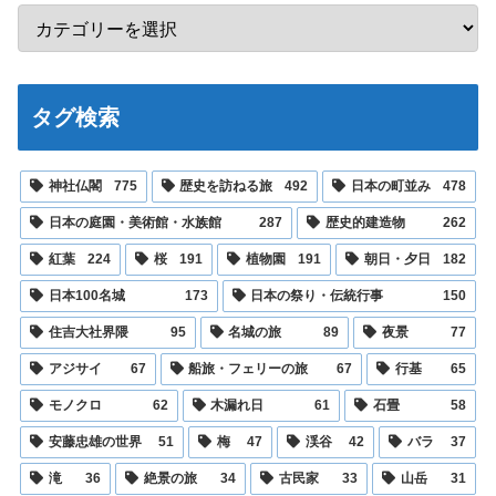
タグ検索
神社仏閣
775
歴史を訪ねる旅
492
日本の町並み
478
日本の庭園・美術館・水族館
287
歴史的建造物
262
紅葉
224
桜
191
植物園
191
朝日・夕日
182
日本100名城
173
日本の祭り・伝統行事
150
住吉大社界隈
95
名城の旅
89
夜景
77
アジサイ
67
船旅・フェリーの旅
67
行基
65
モノクロ
62
木漏れ日
61
石畳
58
安藤忠雄の世界
51
梅
47
渓谷
42
バラ
37
滝
36
絶景の旅
34
古民家
33
山岳
31