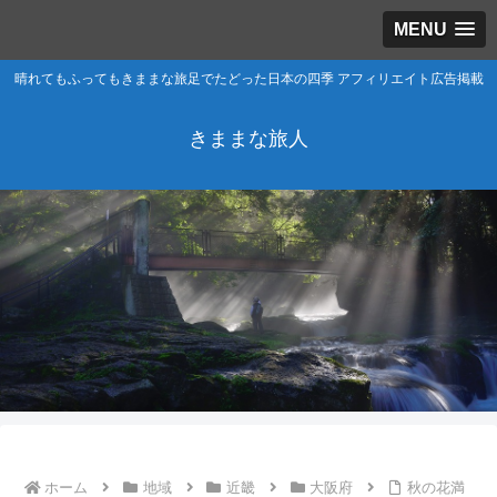
MENU
晴れてもふってもきままな旅足でたどった日本の四季 アフィリエイト広告掲載
きままな旅人
ホーム
地域
近畿
大阪府
秋の花満