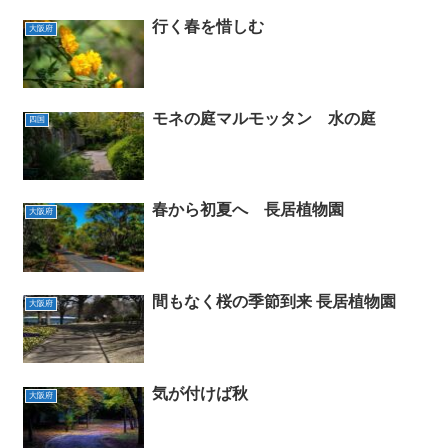
行く春を惜しむ
大阪府
モネの庭マルモッタン 水の庭
四国
春から初夏へ 長居植物園
大阪府
間もなく桜の季節到来 長居植物園
大阪府
気が付けば秋
大阪府