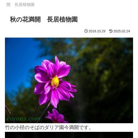
開 長居植物園
秋の花満開 長居植物園
2018.10.29
2025.02.24
竹の小径のそばのダリア園今満開です。