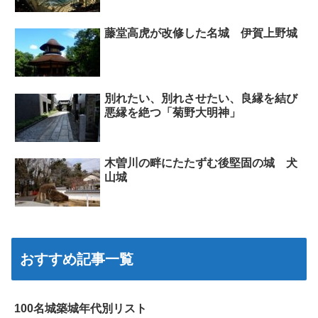
藤堂高虎が改修した名城 伊賀上野城
別れたい、別れさせたい、良縁を結び
悪縁を絶つ「菊野大明神」
木曽川の畔にたたずむ後堅固の城 犬
山城
おすすめ記事一覧
100名城築城年代別リスト