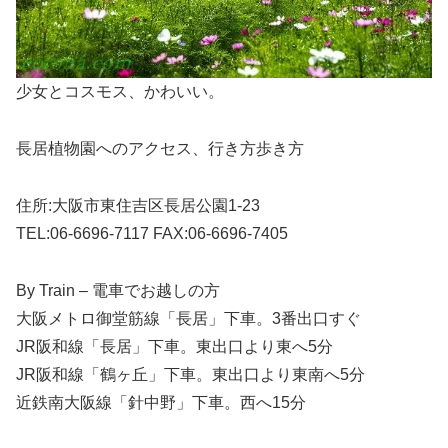
少女とコスモス、かわいい。
長居植物園へのアクセス、行き方歩き方
住所:大阪市東住吉区長居公園1-23
TEL:06-6696-7117 FAX:06-6696-7405
By Train – 電車でお越しの方
⼤阪メトロ御堂筋線「⻑居」下⾞。3番出⼝すぐ
JR阪和線「⻑居」下⾞。東出⼝より東へ5分
JR阪和線「鶴ヶ丘」下⾞。東出⼝より東南へ5分
近鉄南⼤阪線「針中野」下⾞。⻄へ15分