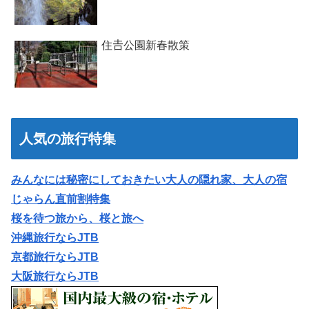
住𠮷公園新春散策
人気の旅行特集
みんなには秘密にしておきたい大人の隠れ家、大人の宿
じゃらん直前割特集
桜を待つ旅から、桜と旅へ
沖縄旅行ならJTB
京都旅行ならJTB
大阪旅行ならJTB