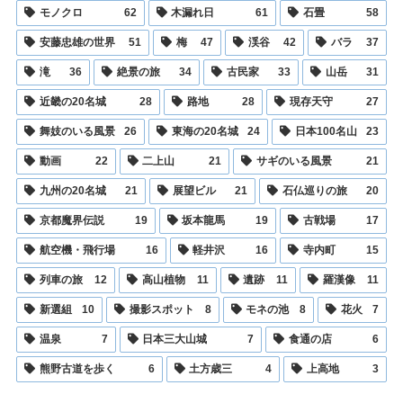
モノクロ
62
木漏れ日
61
石畳
58
安藤忠雄の世界
51
梅
47
渓谷
42
バラ
37
滝
36
絶景の旅
34
古民家
33
山岳
31
近畿の20名城
28
路地
28
現存天守
27
舞妓のいる風景
26
東海の20名城
24
日本100名山
23
動画
22
二上山
21
サギのいる風景
21
九州の20名城
21
展望ビル
21
石仏巡りの旅
20
京都魔界伝説
19
坂本龍馬
19
古戦場
17
航空機・飛行場
16
軽井沢
16
寺内町
15
列車の旅
12
高山植物
11
遺跡
11
羅漢像
11
新選組
10
撮影スポット
8
モネの池
8
花火
7
温泉
7
日本三大山城
7
食通の店
6
熊野古道を歩く
6
土方歳三
4
上高地
3