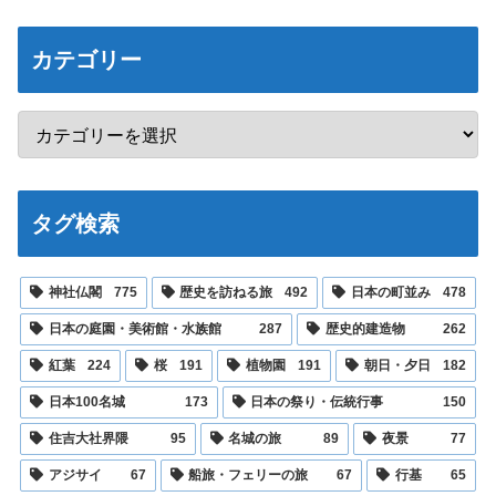
カテゴリー
タグ検索
神社仏閣
775
歴史を訪ねる旅
492
日本の町並み
478
日本の庭園・美術館・水族館
287
歴史的建造物
262
紅葉
224
桜
191
植物園
191
朝日・夕日
182
日本100名城
173
日本の祭り・伝統行事
150
住吉大社界隈
95
名城の旅
89
夜景
77
アジサイ
67
船旅・フェリーの旅
67
行基
65