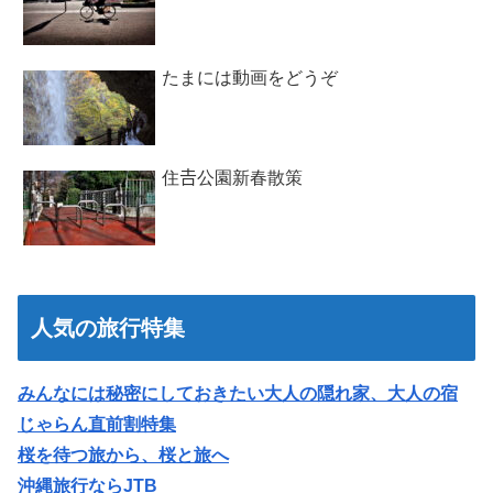
たまには動画をどうぞ
住𠮷公園新春散策
人気の旅行特集
みんなには秘密にしておきたい大人の隠れ家、大人の宿
じゃらん直前割特集
桜を待つ旅から、桜と旅へ
沖縄旅行ならJTB