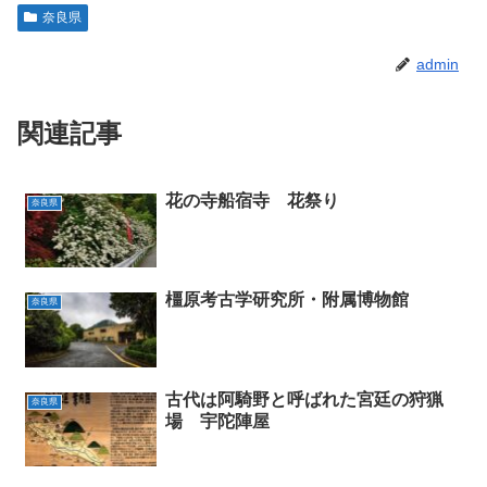
奈良県
admin
関連記事
花の寺船宿寺 花祭り
奈良県
橿原考古学研究所・附属博物館
奈良県
古代は阿騎野と呼ばれた宮廷の狩猟
奈良県
場 宇陀陣屋