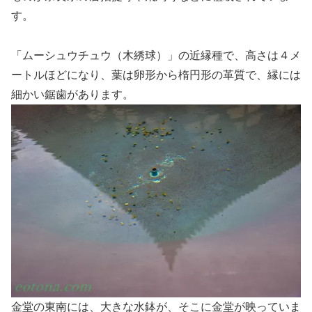
す。
「ムーシュウチュウ（木綉球）」の近縁種で、高さは４メ
ートルほどになり、葉は卵形から楕円形の革質で、縁には
細かい鋸歯があります。
金堂の東南には、大きな水鉢が、そこに金堂が映っていま