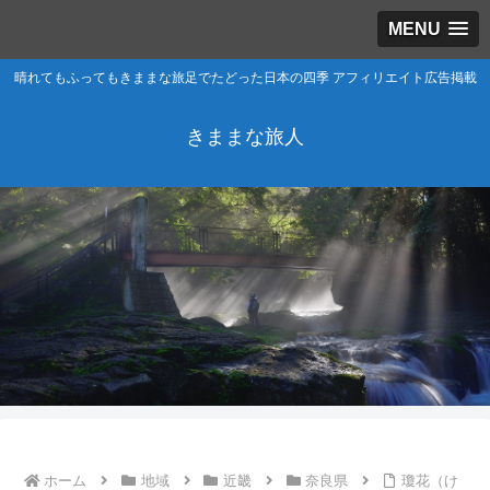
MENU
晴れてもふってもきままな旅足でたどった日本の四季 アフィリエイト広告掲載
きままな旅人
ホーム
地域
近畿
奈良県
瓊花（け