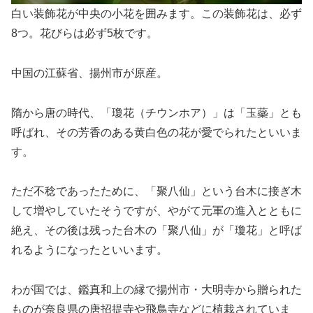
白い装飾花が中央の小花を囲みます。この装飾花は、必ず
8つ。花びらは必ず5枚です。
中国の江蘇省、揚州市が原産。
隋から唐の時代、「瓊花（チウンホア）」は「玉蘂」とも
呼ばれ、その芳香のある黄白色の花が愛でられたといいま
す。
ただ不稔であったために、「聚八仙」という台木に接ぎ木
して増やしていたそうですが、やがて元軍の進入とともに
絶え、その後は残った台木の「聚八仙」が「瓊花」と呼ば
れるようになったといいます。
わが国では、鑑真和上の縁で揚州市・大明寺から贈られた
ものが奈良県の唐招提寺や飛鳥寺などに植栽されていま