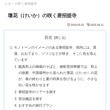
いか）の咲く唐招提寺
瓊花（けいか）の咲く唐招提寺
2018.05.02
2025.09.11
目次
モノトーンのイメージのある唐招提寺、境内には、菖
蒲、おおでまり、ツツジなどが咲き、そこに色を添え
ています
鑑真和上の御廟のそばと、御影堂供華園では、和上
の故郷、中国揚州から送られた瓊花（けいか）の花
が、春の終わりと夏の到来を告げるように、小さな
白い花を咲かせます
唐招提寺のツアーを探す
宿泊施設を探す
おすすめの旅行プラン