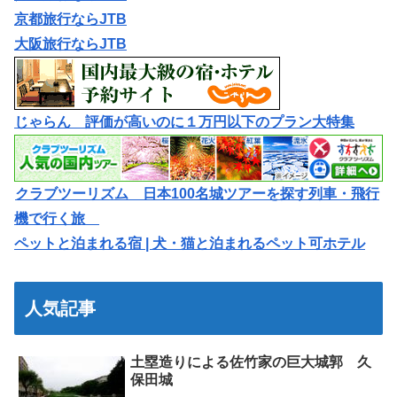
京都旅行ならJTB
大阪旅行ならJTB
じゃらん 評価が高いのに１万円以下のプラン大特集
クラブツーリズム 日本100名城ツアーを探す列車・飛行
機で行く旅
ペットと泊まれる宿 | 犬・猫と泊まれるペット可ホテル
人気記事
土塁造りによる佐竹家の巨大城郭 久
保田城