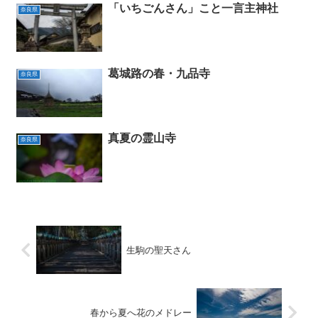
「いちごんさん」こと一言主神社
奈良県
葛城路の春・九品寺
奈良県
真夏の霊山寺
奈良県
生駒の聖天さん
春から夏へ花のメドレー