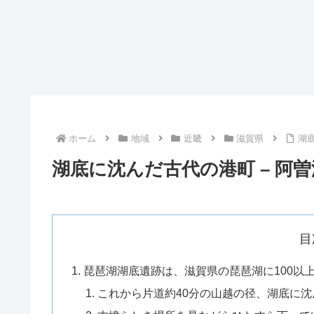
ホーム
地域
近畿
滋賀県
湖
湖底に沈んだ古代の港町 – 阿
目
琵琶湖湖底遺跡は、滋賀県の琵琶湖に100以
これから片道約40分の山越の径、湖底に