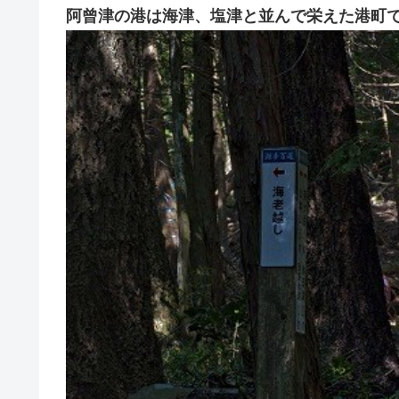
阿曾津の港は海津、塩津と並んで栄えた港町