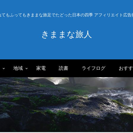
れてもふってもきままな旅足でたどった日本の四季 アフィリエイト広告
きままな旅人
旅
地域
家電
読書
ライフログ
おすす