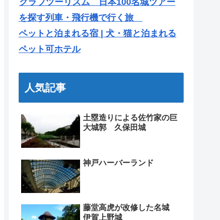
クラブツーリズム 日本100名城ツアー
を探す列車・飛行機で行く旅
ペットと泊まれる宿 | 犬・猫と泊まれる
ペット可ホテル
人気記事
土塁造りによる佐竹家の巨
大城郭 久保田城
神戸ハーバーランド
藤堂高虎が改修した名城
伊賀上野城