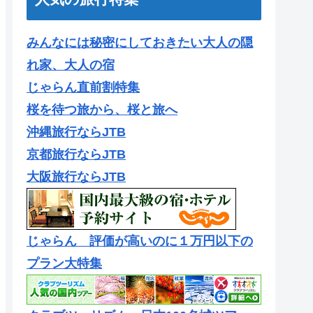
みんなには秘密にしておきたい大人の隠
れ家、大人の宿
じゃらん直前割特集
桜を待つ旅から、桜と旅へ
沖縄旅行ならJTB
京都旅行ならJTB
大阪旅行ならJTB
じゃらん 評価が高いのに１万円以下の
プラン大特集