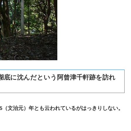
、湖底に沈んだという阿曾津千軒跡を訪れ
85（文治元）年とも云われているがはっきりしない。