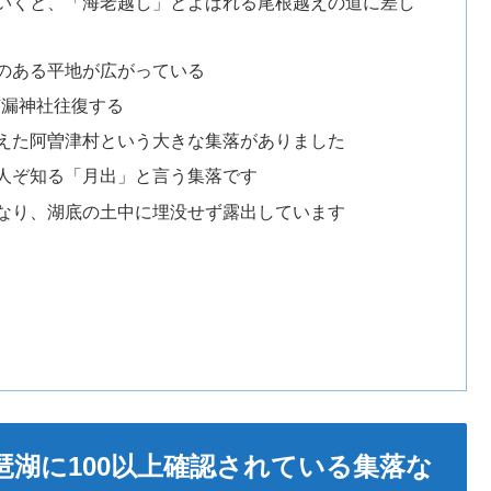
いくと、「海老越し」とよばれる尾根越えの道に差し
のある平地が広がっている
有漏神社往復する
えた阿曽津村という大きな集落がありました
人ぞ知る「月出」と言う集落です
なり、湖底の土中に埋没せず露出しています
湖に100以上確認されている集落な