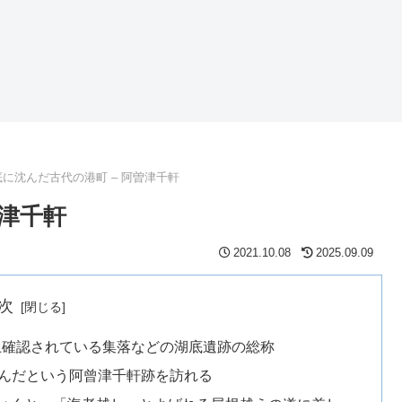
底に沈んだ古代の港町 – 阿曽津千軒
曽津千軒
2021.10.08
2025.09.09
次
上確認されている集落などの湖底遺跡の総称
沈んだという阿曾津千軒跡を訪れる