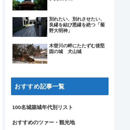
別れたい、別れさせたい、
良縁を結び悪縁を絶つ「菊
野大明神」
木曽川の畔にたたずむ後堅
固の城 犬山城
おすすめ記事一覧
100名城築城年代別リスト
おすすめのツァー・観光地