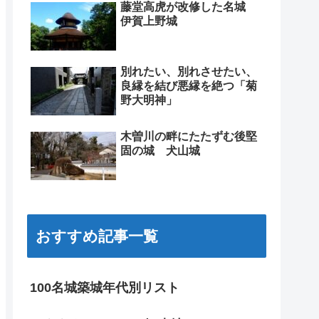
藤堂高虎が改修した名城
伊賀上野城
別れたい、別れさせたい、
良縁を結び悪縁を絶つ「菊
野大明神」
木曽川の畔にたたずむ後堅
固の城 犬山城
おすすめ記事一覧
100名城築城年代別リスト