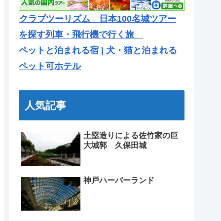
クラブツーリズム 日本100名城ツアー
を探す列車・飛行機で行く旅
ペットと泊まれる宿 | 犬・猫と泊まれる
ペット可ホテル
人気記事
土塁造りによる佐竹家の巨
大城郭 久保田城
神戸ハーバーランド