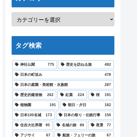
タグ検索
神社仏閣
775
歴史を訪ねる旅
492
日本の町並み
478
日本の庭園・美術館・水族館
287
歴史的建造物
262
紅葉
224
桜
191
植物園
191
朝日・夕日
182
日本100名城
173
日本の祭り・伝統行事
150
住吉大社界隈
95
名城の旅
89
夜景
77
アジサイ
67
船旅・フェリーの旅
67