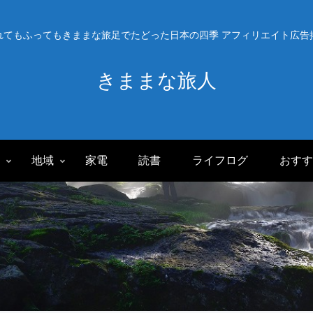
れてもふってもきままな旅足でたどった日本の四季 アフィリエイト広告
きままな旅人
旅
地域
家電
読書
ライフログ
おすす