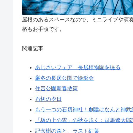
屋根のあるスペースなので、ミニライブや演
格もお手頃です。
関連記事
あじさいフェア 長居植物園を撮る
厳冬の長居公園で撮影会
住𠮷公園新春散策
石切の夕日
もう一つの石切神社！創建はなんと神武
「坂の上の雲」の秋を歩く：司馬遼太郎
記念樹の森と、ラスト紅葉