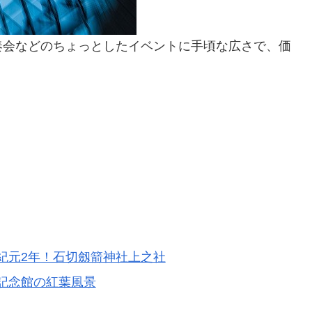
奏会などのちょっとしたイベントに手頃な広さで、価
紀元2年！石切劔箭神社上之社
記念館の紅葉風景