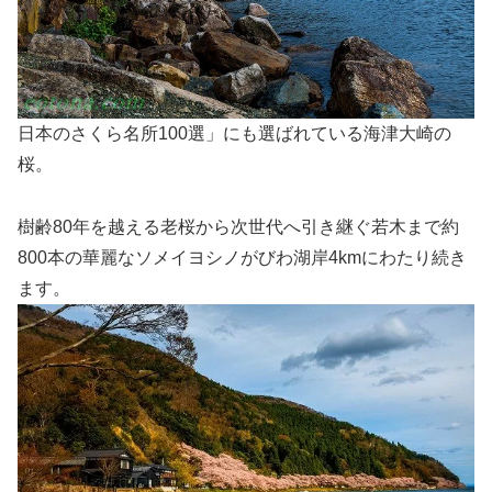
日本のさくら名所100選」にも選ばれている海津大崎の
桜。
樹齢80年を越える老桜から次世代へ引き継ぐ若木まで約
800本の華麗なソメイヨシノがびわ湖岸4kmにわたり続き
ます。