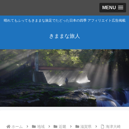
MENU
晴れてもふってもきままな旅足でたどった日本の四季 アフィリエイト広告掲載
きままな旅人
ホーム
地域
近畿
滋賀県
海津大崎