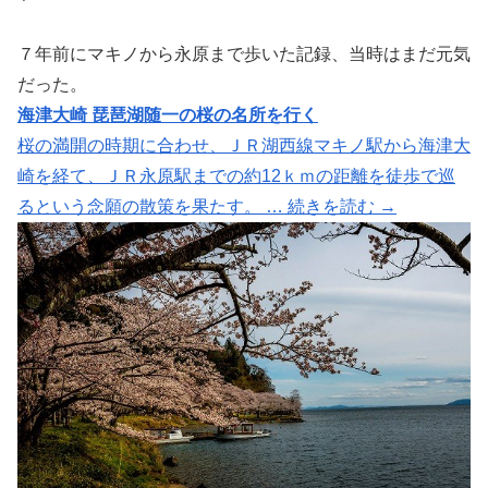
７年前にマキノから永原まで歩いた記録、当時はまだ元気
だった。
海津大崎 琵琶湖随一の桜の名所を行く
桜の満開の時期に合わせ、ＪＲ湖西線マキノ駅から海津大
崎を経て、ＪＲ永原駅までの約12ｋｍの距離を徒歩で巡
るという念願の散策を果たす。 … 続きを読む →