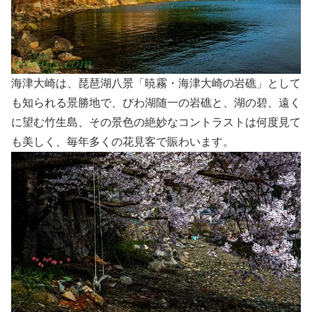
海津大崎は、琵琶湖八景「暁霧・海津大崎の岩礁」として
も知られる景勝地で、びわ湖随一の岩礁と、湖の碧、遠く
に望む竹生島、その景色の絶妙なコントラストは何度見て
も美しく、毎年多くの花見客で賑わいます。