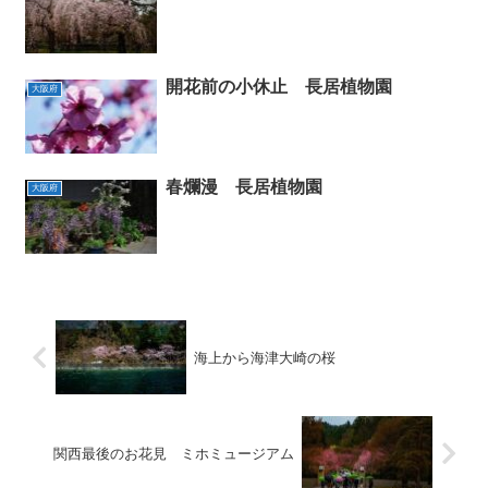
開花前の小休止 長居植物園
大阪府
春爛漫 長居植物園
大阪府
海上から海津大崎の桜
関西最後のお花見 ミホミュージアム