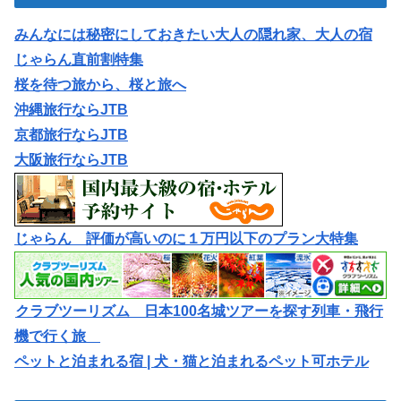
みんなには秘密にしておきたい大人の隠れ家、大人の宿
じゃらん直前割特集
桜を待つ旅から、桜と旅へ
沖縄旅行ならJTB
京都旅行ならJTB
大阪旅行ならJTB
じゃらん 評価が高いのに１万円以下のプラン大特集
クラブツーリズム 日本100名城ツアーを探す列車・飛行
機で行く旅
ペットと泊まれる宿 | 犬・猫と泊まれるペット可ホテル