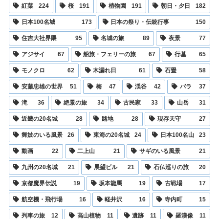
紅葉
224
桜
191
植物園
191
朝日・夕日
182
日本100名城
173
日本の祭り・伝統行事
150
住吉大社界隈
95
名城の旅
89
夜景
77
アジサイ
67
船旅・フェリーの旅
67
行基
65
モノクロ
62
木漏れ日
61
石畳
58
安藤忠雄の世界
51
梅
47
渓谷
42
バラ
37
滝
36
絶景の旅
34
古民家
33
山岳
31
近畿の20名城
28
路地
28
現存天守
27
舞妓のいる風景
26
東海の20名城
24
日本100名山
23
動画
22
二上山
21
サギのいる風景
21
九州の20名城
21
展望ビル
21
石仏巡りの旅
20
京都魔界伝説
19
坂本龍馬
19
古戦場
17
航空機・飛行場
16
軽井沢
16
寺内町
15
列車の旅
12
高山植物
11
遺跡
11
羅漢像
11