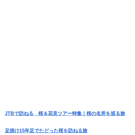
JTBで訪ねる 桜＆花見ツアー特集｜桜の名所を巡る旅
足掛け15年足でたどった桜を訪ねる旅