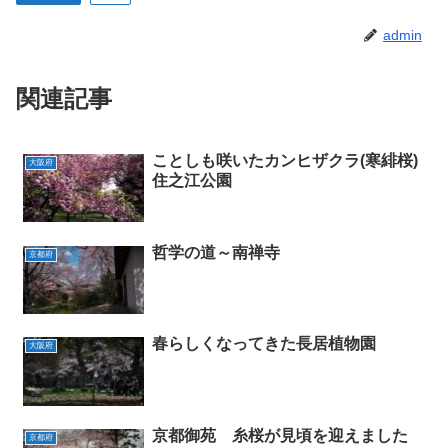
admin
関連記事
ことしも咲いたカンヒザクラ(寒緋桜)
大阪府
住之江公園
哲学の道～南禅寺
京都府
春らしくなってきた長居植物園
大阪府
京都御苑 糸桜が見頃を迎えました
京都府