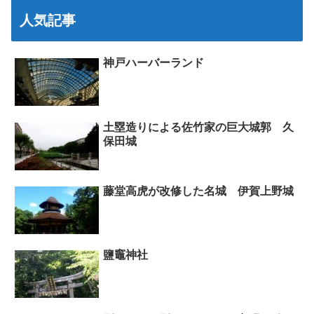
人気記事
神戸ハーバーランド
土塁造りによる佐竹家の巨大城郭 久
保田城
藤堂高虎が改修した名城 伊賀上野城
鹽竈神社