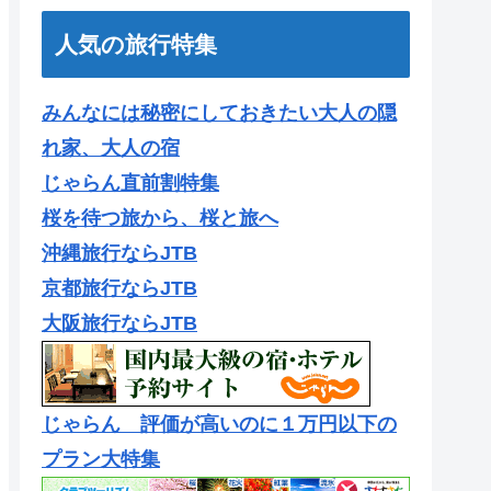
人気の旅行特集
みんなには秘密にしておきたい大人の隠
れ家、大人の宿
じゃらん直前割特集
桜を待つ旅から、桜と旅へ
沖縄旅行ならJTB
京都旅行ならJTB
大阪旅行ならJTB
じゃらん 評価が高いのに１万円以下の
プラン大特集