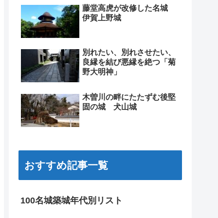
藤堂高虎が改修した名城
伊賀上野城
別れたい、別れさせたい、
良縁を結び悪縁を絶つ「菊
野大明神」
木曽川の畔にたたずむ後堅
固の城 犬山城
おすすめ記事一覧
100名城築城年代別リスト