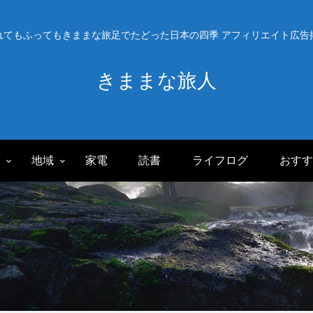
れてもふってもきままな旅足でたどった日本の四季 アフィリエイト広告
きままな旅人
旅
地域
家電
読書
ライフログ
おすす