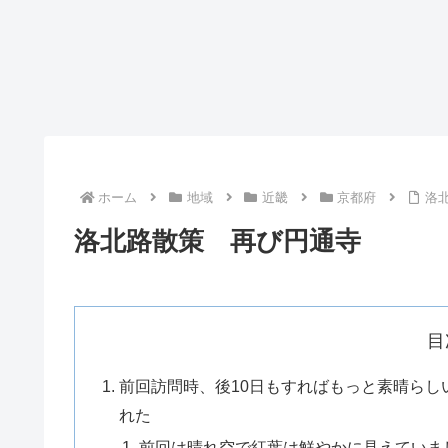
ホーム
地域
近畿
京都府
洛
洛北路散策 再び円通寺
目
前回訪問時、後10日もすればもっと素晴ら
れた
前回は晴れ空で紅葉は鮮やかに見えていま