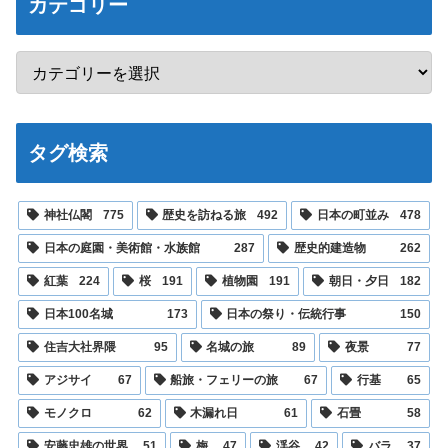
カテゴリー
タグ検索
神社仏閣
775
歴史を訪ねる旅
492
日本の町並み
478
日本の庭園・美術館・水族館
287
歴史的建造物
262
紅葉
224
桜
191
植物園
191
朝日・夕日
182
日本100名城
173
日本の祭り・伝統行事
150
住吉大社界隈
95
名城の旅
89
夜景
77
アジサイ
67
船旅・フェリーの旅
67
行基
65
モノクロ
62
木漏れ日
61
石畳
58
安藤忠雄の世界
51
梅
47
渓谷
42
バラ
37