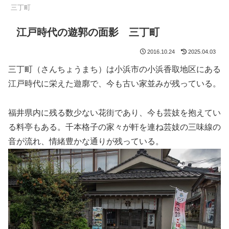
三丁町
江戸時代の遊郭の面影 三丁町
2016.10.24
2025.04.03
三丁町（さんちょうまち）は小浜市の小浜香取地区にある
江戸時代に栄えた遊廓で、今も古い家並みが残っている。
福井県内に残る数少ない花街であり、今も芸妓を抱えてい
る料亭もある。千本格子の家々が軒を連ね芸妓の三味線の
音が流れ、情緒豊かな通りが残っている。