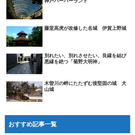
神戸ハーバーランド
藤堂高虎が改修した名城 伊賀上野城
別れたい、別れさせたい、良縁を結び
悪縁を絶つ「菊野大明神」
木曽川の畔にたたずむ後堅固の城 犬
山城
おすすめ記事一覧