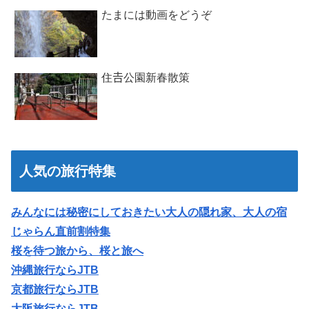
たまには動画をどうぞ
住𠮷公園新春散策
人気の旅行特集
みんなには秘密にしておきたい大人の隠れ家、大人の宿
じゃらん直前割特集
桜を待つ旅から、桜と旅へ
沖縄旅行ならJTB
京都旅行ならJTB
大阪旅行ならJTB