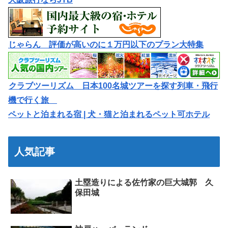
じゃらん 評価が高いのに１万円以下のプラン大特集
クラブツーリズム 日本100名城ツアーを探す列車・飛行
機で行く旅
ペットと泊まれる宿 | 犬・猫と泊まれるペット可ホテル
人気記事
土塁造りによる佐竹家の巨大城郭 久
保田城