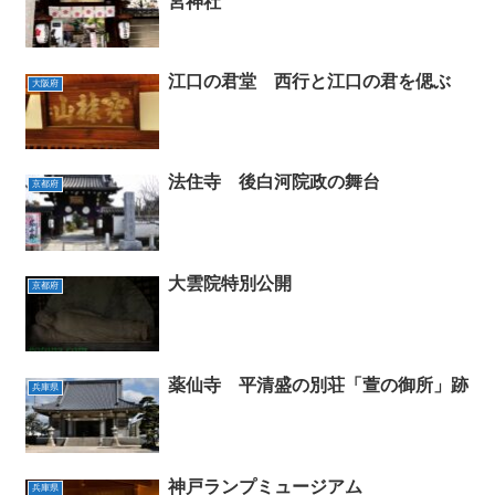
宮神社
江口の君堂 西行と江口の君を偲ぶ
大阪府
法住寺 後白河院政の舞台
京都府
大雲院特別公開
京都府
薬仙寺 平清盛の別荘「萱の御所」跡
兵庫県
神戸ランプミュージアム
兵庫県