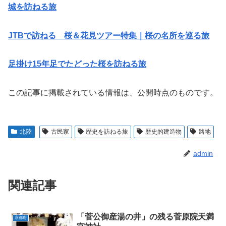
城を訪ねる旅
JTBで訪ねる 桜＆花見ツアー特集｜桜の名所を巡る旅
足掛け15年足でたどった桜を訪ねる旅
この記事に掲載されている情報は、公開時点のものです。
北陸
古民家
歴史を訪ねる旅
歴史的建造物
路地
admin
関連記事
「菅公御産湯の井」の残る菅原院天満
京都府