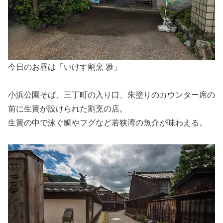
今日のお昼は「いけす割烹 雅」
小浜公園そば、三丁町の入り口、朱塗りのカウンター席の
前に生簀が設けられた割烹の店。
生簀の中で泳ぐ鯛やフグなど若狭湾の魚介が味わえる。