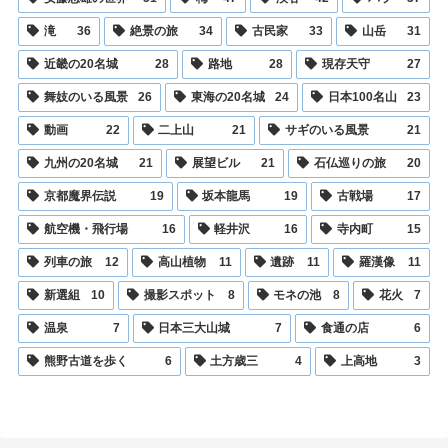
滝
36
絶景の旅
34
古民家
33
山岳
31
近畿の20名城
28
路地
28
現存天守
27
舞妓のいる風景
26
東海の20名城
24
日本100名山
23
動画
22
二上山
21
サギのいる風景
21
九州の20名城
21
展望ビル
21
石仏巡りの旅
20
京都魔界伝説
19
坂本龍馬
19
古戦場
17
航空機・飛行場
16
軽井沢
16
寺内町
15
列車の旅
12
高山植物
11
遺跡
11
羅漢像
11
新選組
10
撮影スポット
8
モネの池
8
花火
7
温泉
7
日本三大山城
7
食通の店
6
熊野古道を歩く
6
土方歳三
4
上高地
3