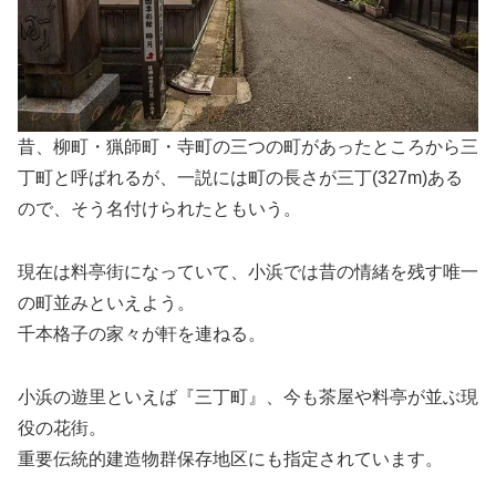
昔、柳町・猟師町・寺町の三つの町があったところから三
丁町と呼ばれるが、一説には町の長さが三丁(327m)ある
ので、そう名付けられたともいう。
現在は料亭街になっていて、小浜では昔の情緒を残す唯一
の町並みといえよう。
千本格子の家々が軒を連ねる。
小浜の遊里といえば『三丁町』、今も茶屋や料亭が並ぶ現
役の花街。
重要伝統的建造物群保存地区にも指定されています。