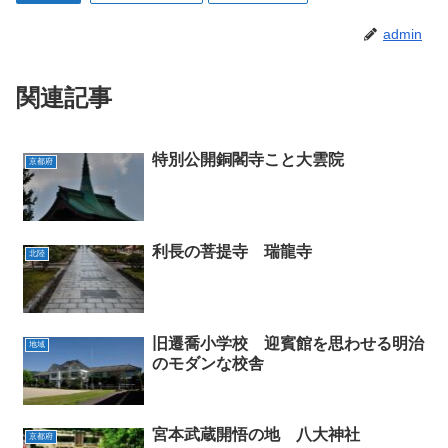
admin
関連記事
特別公開銅閣寺こと大雲院
京都府
利長の菩提寺 瑞龍寺
北陸
旧遷喬小学校 迎賓館を思わせる明治
地域
のモダンな校舎
宮本武蔵開悟の地 八大神社
京都府