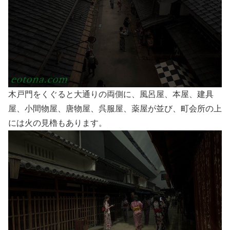
木戸門をくぐると大通りの両側に、風呂屋、本屋、建具
屋、小間物屋、唐物屋、呉服屋、薬屋が並び、町会所の上
には火の見櫓もあります。