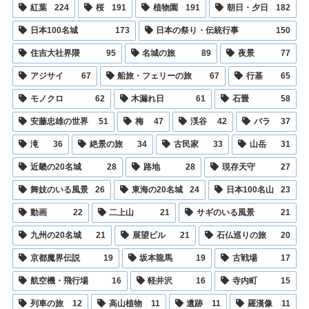
紅葉
224
桜
191
植物園
191
朝日・夕日
182
日本100名城
173
日本の祭り・伝統行事
150
住吉大社界隈
95
名城の旅
89
夜景
77
アジサイ
67
船旅・フェリーの旅
67
行基
65
モノクロ
62
木漏れ日
61
石畳
58
安藤忠雄の世界
51
梅
47
渓谷
42
バラ
37
滝
36
絶景の旅
34
古民家
33
山岳
31
近畿の20名城
28
路地
28
現存天守
27
舞妓のいる風景
26
東海の20名城
24
日本100名山
23
動画
22
二上山
21
サギのいる風景
21
九州の20名城
21
展望ビル
21
石仏巡りの旅
20
京都魔界伝説
19
坂本龍馬
19
古戦場
17
航空機・飛行場
16
軽井沢
16
寺内町
15
列車の旅
12
高山植物
11
遺跡
11
羅漢像
11