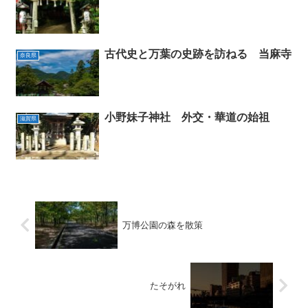
古代史と万葉の史跡を訪ねる 当麻寺
奈良県
小野妹子神社 外交・華道の始祖
滋賀県
万博公園の森を散策
たそがれ