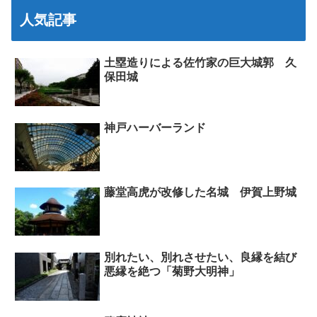
人気記事
土塁造りによる佐竹家の巨大城郭 久
保田城
神戸ハーバーランド
藤堂高虎が改修した名城 伊賀上野城
別れたい、別れさせたい、良縁を結び
悪縁を絶つ「菊野大明神」