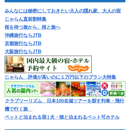
みんなには秘密にしておきたい大人の隠れ家、大人の宿
じゃらん直前割特集
桜を待つ旅から、桜と旅へ
沖縄旅行ならJTB
京都旅行ならJTB
大阪旅行ならJTB
じゃらん 評価が高いのに１万円以下のプラン大特集
クラブツーリズム 日本100名城ツアーを探す列車・飛行
機で行く旅
ペットと泊まれる宿 | 犬・猫と泊まれるペット可ホテル