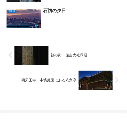
石切の夕日
大阪府
朝の街 住吉大社界隈
四天王寺 本坊庭園にある八角亭