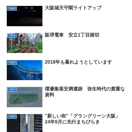
大阪城天守閣ライトアップ
大阪府
阪堺電車 安立1丁目踏切
大阪府
2018年も暮れようとしています
大阪府
環濠集落安満遺跡 弥生時代の貴重な
大阪府
資料
”新しい街”「グラングリーン大阪」
大阪府
24年9月に先行まちびらき