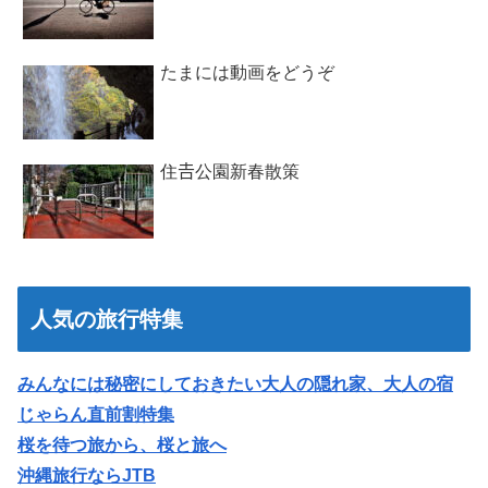
たまには動画をどうぞ
住𠮷公園新春散策
人気の旅行特集
みんなには秘密にしておきたい大人の隠れ家、大人の宿
じゃらん直前割特集
桜を待つ旅から、桜と旅へ
沖縄旅行ならJTB