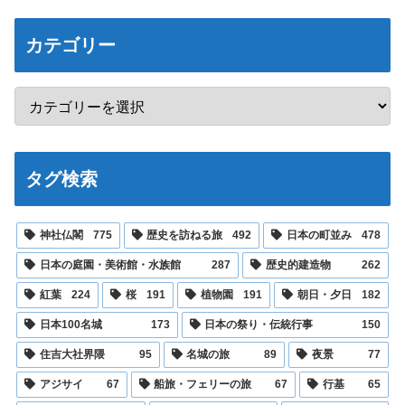
カテゴリー
タグ検索
神社仏閣
775
歴史を訪ねる旅
492
日本の町並み
478
日本の庭園・美術館・水族館
287
歴史的建造物
262
紅葉
224
桜
191
植物園
191
朝日・夕日
182
日本100名城
173
日本の祭り・伝統行事
150
住吉大社界隈
95
名城の旅
89
夜景
77
アジサイ
67
船旅・フェリーの旅
67
行基
65