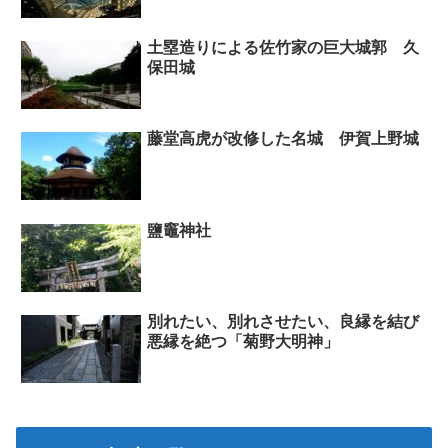
土塁造りによる佐竹家の巨大城郭 久
保田城
藤堂高虎が改修した名城 伊賀上野城
鹽竈神社
別れたい、別れさせたい、良縁を結び
悪縁を絶つ「菊野大明神」