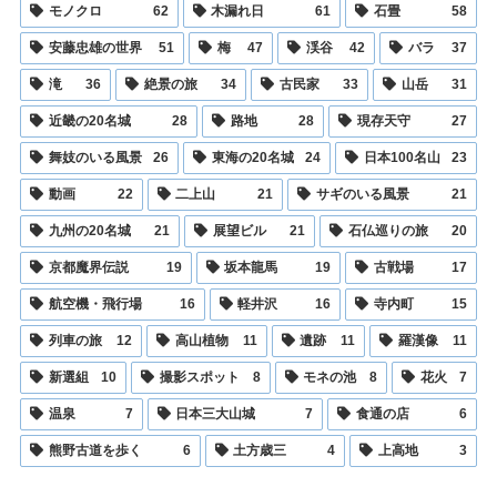
モノクロ
62
木漏れ日
61
石畳
58
安藤忠雄の世界
51
梅
47
渓谷
42
バラ
37
滝
36
絶景の旅
34
古民家
33
山岳
31
近畿の20名城
28
路地
28
現存天守
27
舞妓のいる風景
26
東海の20名城
24
日本100名山
23
動画
22
二上山
21
サギのいる風景
21
九州の20名城
21
展望ビル
21
石仏巡りの旅
20
京都魔界伝説
19
坂本龍馬
19
古戦場
17
航空機・飛行場
16
軽井沢
16
寺内町
15
列車の旅
12
高山植物
11
遺跡
11
羅漢像
11
新選組
10
撮影スポット
8
モネの池
8
花火
7
温泉
7
日本三大山城
7
食通の店
6
熊野古道を歩く
6
土方歳三
4
上高地
3