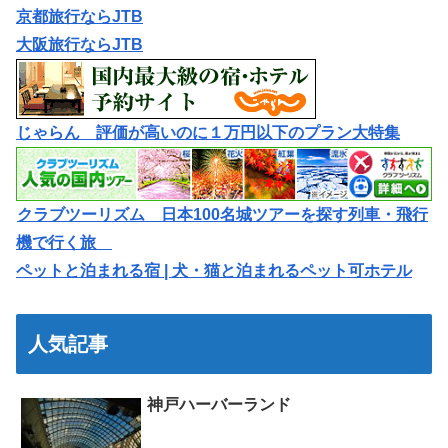
京都旅行ならJTB
大阪旅行ならJTB
じゃらん 評価が高いのに１万円以下のプラン大特集
クラブツーリズム 日本100名城ツアーを探す列車・飛行
機で行く旅
ペットと泊まれる宿 | 犬・猫と泊まれるペット可ホテル
人気記事
神戸ハーバーランド