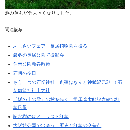
池の蓮もだ分大きくなりました。
関連記事
あじさいフェア 長居植物園を撮る
厳冬の長居公園で撮影会
住𠮷公園新春散策
石切の夕日
もう一つの石切神社！創建はなんと神武紀元2年！石
切劔箭神社上之社
「坂の上の雲」の秋を歩く：司馬遼太郎記念館の紅
葉風景
記念樹の森と、ラスト紅葉
大阪城公園で出会う、歴史と紅葉の交差点