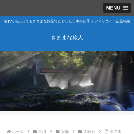
MENU
晴れてもふってもきままな旅足でたどった日本の四季 アフィリエイト広告掲載
きままな旅人
ホーム
地域
近畿
大阪府
朝の街