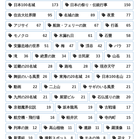
日本100名城
173
日本の祭り・伝統行事
150
住吉大社界隈
95
名城の旅
89
夜景
77
アジサイ
67
船旅・フェリーの旅
67
行基
65
モノクロ
62
木漏れ日
61
石畳
58
安藤忠雄の世界
51
梅
47
渓谷
42
バラ
37
滝
36
絶景の旅
34
古民家
33
山岳
31
近畿の20名城
28
路地
28
現存天守
27
舞妓のいる風景
26
東海の20名城
24
日本100名山
23
動画
22
二上山
21
サギのいる風景
21
九州の20名城
21
展望ビル
21
石仏巡りの旅
20
京都魔界伝説
19
坂本龍馬
19
古戦場
17
航空機・飛行場
16
軽井沢
16
寺内町
15
列車の旅
12
高山植物
11
遺跡
11
羅漢像
11
新選組
10
撮影スポット
8
モネの池
8
花火
7