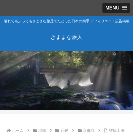
MENU
晴れてもふってもきままな旅足でたどった日本の四季 アフィリエイト広告掲載
きままな旅人
ホーム
地域
近畿
京都府
智福山法