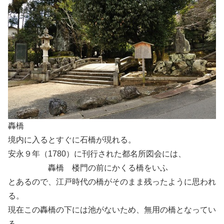
轟橋
境内に入るとすぐに石橋が現れる。
安永９年（1780）に刊行された都名所図会には、
轟橋 楼門の前にかくる橋をいふ
とあるので、江戸時代の橋がそのまま残ったように思われ
る。
現在この轟橋の下には池がないため、無用の橋となってい
る。