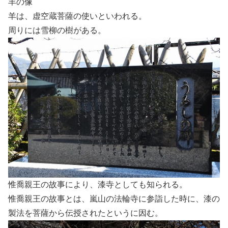
羊の像
羊は、虚空蔵菩薩の使いといわれる。
周りには雪柳の樹がある。
惟喬親王の故事により、漆寺としても知られる。
惟喬親王の故事とは、嵐山の法輪寺に参詣した時に、漆の
製法を菩薩から伝授されたというに因む。