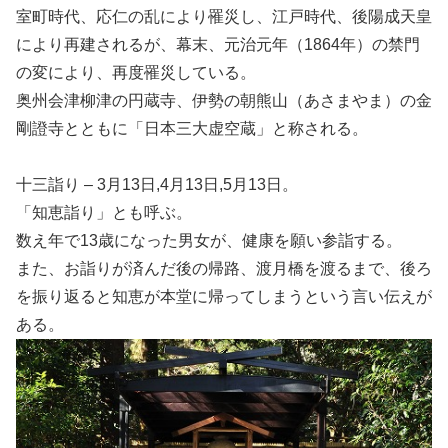
室町時代、応仁の乱により罹災し、江戸時代、後陽成天皇
により再建されるが、幕末、元治元年（1864年）の禁門
の変により、再度罹災している。
奥州会津柳津の円蔵寺、伊勢の朝熊山（あさまやま）の金
剛證寺とともに「日本三大虚空蔵」と称される。
十三詣り – 3月13日,4月13日,5月13日。
「知恵詣り」とも呼ぶ。
数え年で13歳になった男女が、健康を願い参詣する。
また、お詣りが済んだ後の帰路、渡月橋を渡るまで、後ろ
を振り返ると知恵が本堂に帰ってしまうという言い伝えが
ある。