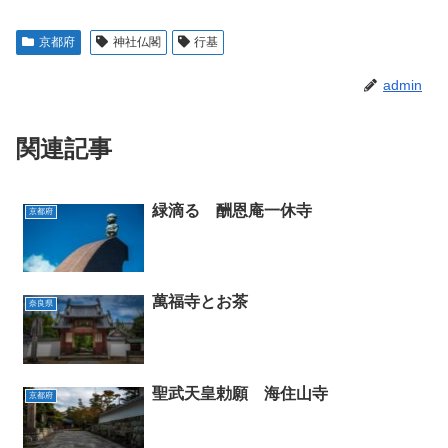
京都府
神社仏閣
行基
admin
関連記事
緑滴る 酬恩庵一休寺
京都府
萬福寺とお茶
奈良県
聖武天皇勅願 海住山寺
京都府