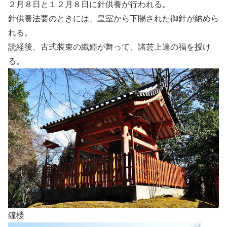
２月８日と１２月８日に針供養が行われる。
針供養法要のときには、皇室から下賜された御針が納めら
れる。
読経後、古式装束の織姫が舞って、諸芸上達の福を授け
る。
鐘楼