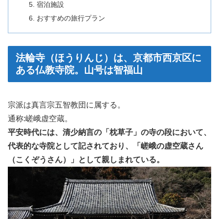
宿泊施設
おすすめの旅行プラン
法輪寺（ほうりんじ）は、京都市西京区に
ある仏教寺院。山号は智福山
宗派は真言宗五智教団に属する。
通称:嵯峨虚空蔵。
平安時代には、清少納言の「枕草子」の寺の段において、
代表的な寺院として記されており、「嵯峨の虚空蔵さん
（こくぞうさん）」として親しまれている。