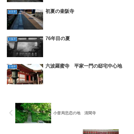
初夏の壷阪寺
奈良県
76年目の夏
大阪府
六波羅蜜寺 平家一門の邸宅中心地
京都府
小督局悲恋の地 清閑寺