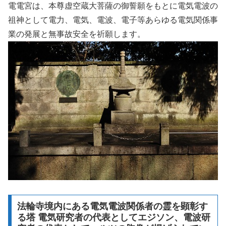
電電宮は、本尊虚空蔵大菩薩の御誓願をもとに電気電波の
祖神として電力、電気、電波、電子等あらゆる電気関係事
業の発展と無事故安全を祈願します。
法輪寺境内にある電気電波関係者の霊を顕彰す
る塔 電気研究者の代表としてエジソン、電波研