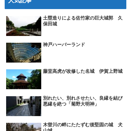
人気記事
土塁造りによる佐竹家の巨大城郭 久
保田城
神戸ハーバーランド
藤堂高虎が改修した名城 伊賀上野城
別れたい、別れさせたい、良縁を結び
悪縁を絶つ「菊野大明神」
木曽川の畔にたたずむ後堅固の城 犬
山城