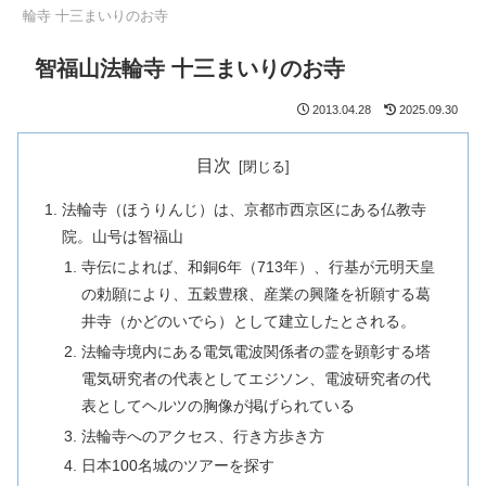
輪寺 十三まいりのお寺
智福山法輪寺 十三まいりのお寺
2013.04.28
2025.09.30
目次
法輪寺（ほうりんじ）は、京都市西京区にある仏教寺
院。山号は智福山
寺伝によれば、和銅6年（713年）、行基が元明天皇
の勅願により、五穀豊穣、産業の興隆を祈願する葛
井寺（かどのいでら）として建立したとされる。
法輪寺境内にある電気電波関係者の霊を顕彰する塔
電気研究者の代表としてエジソン、電波研究者の代
表としてヘルツの胸像が掲げられている
法輪寺へのアクセス、行き方歩き方
日本100名城のツアーを探す