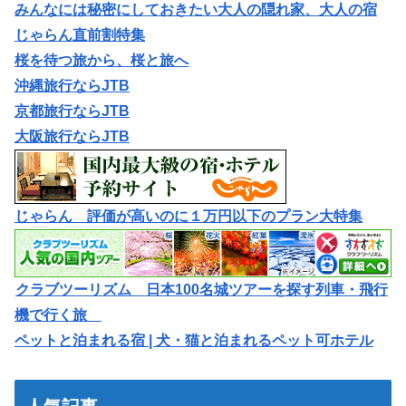
みんなには秘密にしておきたい大人の隠れ家、大人の宿
じゃらん直前割特集
桜を待つ旅から、桜と旅へ
沖縄旅行ならJTB
京都旅行ならJTB
大阪旅行ならJTB
じゃらん 評価が高いのに１万円以下のプラン大特集
クラブツーリズム 日本100名城ツアーを探す列車・飛行
機で行く旅
ペットと泊まれる宿 | 犬・猫と泊まれるペット可ホテル