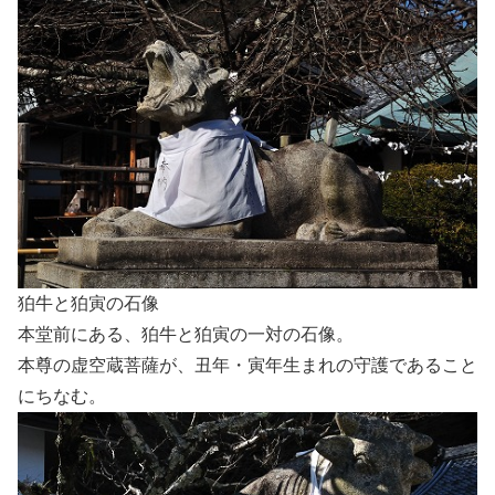
狛牛と狛寅の石像
本堂前にある、狛牛と狛寅の一対の石像。
本尊の虚空蔵菩薩が、丑年・寅年生まれの守護であること
にちなむ。