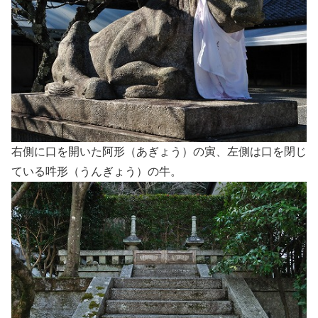
右側に口を開いた阿形（あぎょう）の寅、左側は口を閉じ
ている吽形（うんぎょう）の牛。