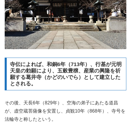
寺伝によれば、和銅6年（713年）、行基が元明
天皇の勅願により、五穀豊穣、産業の興隆を祈
願する葛井寺（かどのいでら）として建立した
とされる。
その後、天長6年（829年）、空海の弟子にあたる道昌
が、虚空蔵菩薩像を安置し、貞観10年（868年）、寺号を
法輪寺と称したという。