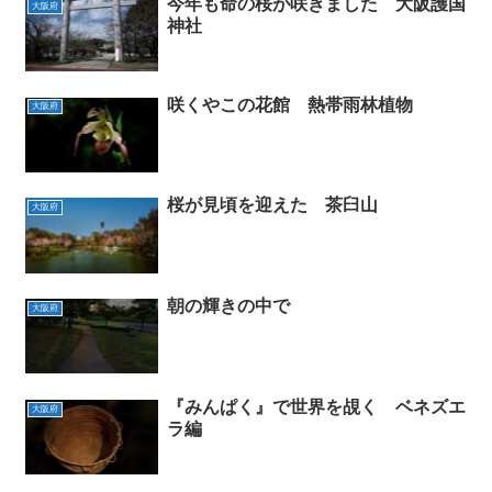
今年も命の桜が咲きました 大阪護国
大阪府
神社
咲くやこの花館 熱帯雨林植物
大阪府
桜が見頃を迎えた 茶臼山
大阪府
朝の輝きの中で
大阪府
『みんぱく』で世界を覘く ベネズエ
大阪府
ラ編