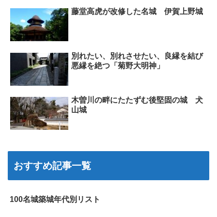
藤堂高虎が改修した名城 伊賀上野城
別れたい、別れさせたい、良縁を結び
悪縁を絶つ「菊野大明神」
木曽川の畔にたたずむ後堅固の城 犬
山城
おすすめ記事一覧
100名城築城年代別リスト