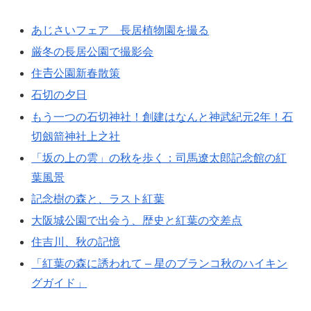
あじさいフェア 長居植物園を撮る
厳冬の長居公園で撮影会
住𠮷公園新春散策
石切の夕日
もう一つの石切神社！創建はなんと神武紀元2年！石
切劔箭神社上之社
「坂の上の雲」の秋を歩く：司馬遼太郎記念館の紅
葉風景
記念樹の森と、ラスト紅葉
大阪城公園で出会う、歴史と紅葉の交差点
住吉川、秋の記憶
「紅葉の森に誘われて – 星のブランコ秋のハイキン
グガイド」