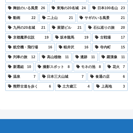
舞妓のいる風景
26
東海の20名城
24
日本100名山
23
動画
22
二上山
21
サギのいる風景
21
九州の20名城
21
展望ビル
21
石仏巡りの旅
20
京都魔界伝説
19
坂本龍馬
19
古戦場
17
航空機・飛行場
16
軽井沢
16
寺内町
15
列車の旅
12
高山植物
11
遺跡
11
羅漢像
11
新選組
10
撮影スポット
8
モネの池
8
花火
7
温泉
7
日本三大山城
7
食通の店
6
熊野古道を歩く
6
土方歳三
4
上高地
3