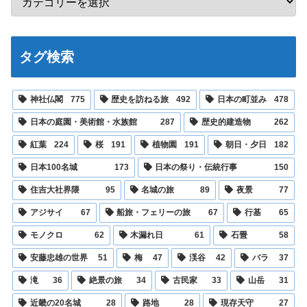
タグ検索
神社仏閣
775
歴史を訪ねる旅
492
日本の町並み
478
日本の庭園・美術館・水族館
287
歴史的建造物
262
紅葉
224
桜
191
植物園
191
朝日・夕日
182
日本100名城
173
日本の祭り・伝統行事
150
住吉大社界隈
95
名城の旅
89
夜景
77
アジサイ
67
船旅・フェリーの旅
67
行基
65
モノクロ
62
木漏れ日
61
石畳
58
安藤忠雄の世界
51
梅
47
渓谷
42
バラ
37
滝
36
絶景の旅
34
古民家
33
山岳
31
近畿の20名城
28
路地
28
現存天守
27