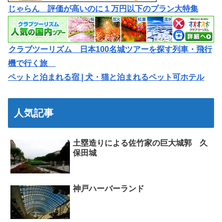
じゃらん 評価が高いのに１万円以下のプラン大特集
クラブツーリズム 日本100名城ツアーを探す列車・飛行
機で行く旅
ペットと泊まれる宿 | 犬・猫と泊まれるペット可ホテル
人気記事
土塁造りによる佐竹家の巨大城郭 久
保田城
神戸ハーバーランド