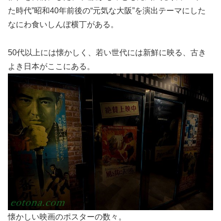
た時代”昭和40年前後の“元気な大阪”を演出テーマにした
なにわ食いしんぼ横丁がある。
50代以上には懐かしく、若い世代には新鮮に映る、古き
よき日本がここにある。
懐かしい映画のポスターの数々。