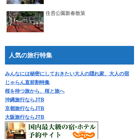
住𠮷公園新春散策
人気の旅行特集
みんなには秘密にしておきたい大人の隠れ家、大人の宿
じゃらん直前割特集
桜を待つ旅から、桜と旅へ
沖縄旅行ならJTB
京都旅行ならJTB
大阪旅行ならJTB