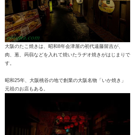
大阪のたこ焼きは、昭和8年会津屋の初代遠藤留吉が、
肉、葱、蒟蒻などを入れて焼いたラヂオ焼きがはじまりで
す。
昭和25年、大阪桃谷の地で創業の大阪名物「いか焼き」
元祖のお店もある。