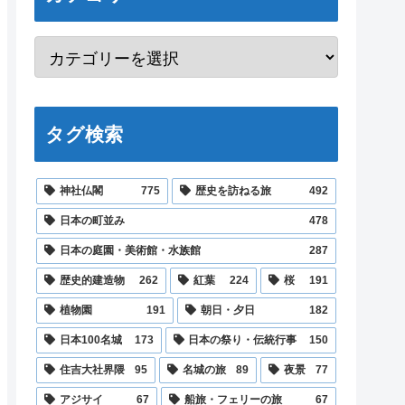
タグ検索
神社仏閣
775
歴史を訪ねる旅
492
日本の町並み
478
日本の庭園・美術館・水族館
287
歴史的建造物
262
紅葉
224
桜
191
植物園
191
朝日・夕日
182
日本100名城
173
日本の祭り・伝統行事
150
住吉大社界隈
95
名城の旅
89
夜景
77
アジサイ
67
船旅・フェリーの旅
67