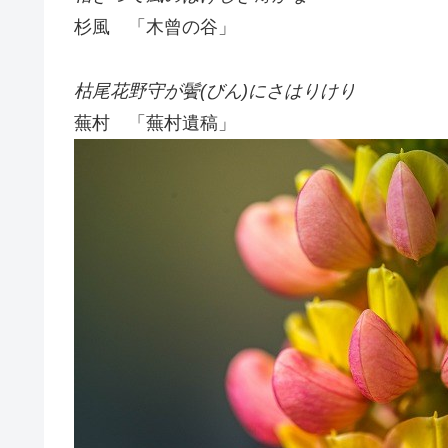
杉風 「木曾の谷」
枯尾花野守が鬢(びん)にさはりけり
蕪村 「蕪村遺稿」