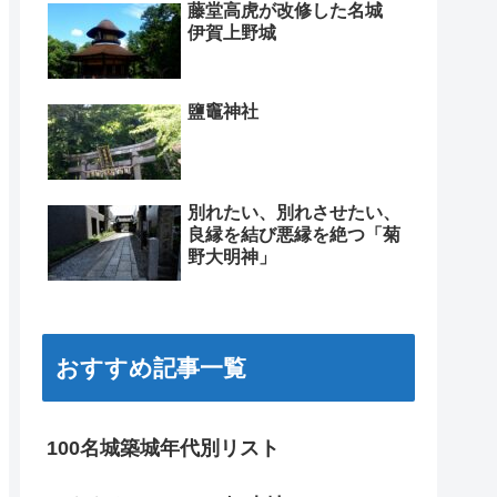
藤堂高虎が改修した名城
伊賀上野城
鹽竈神社
別れたい、別れさせたい、
良縁を結び悪縁を絶つ「菊
野大明神」
おすすめ記事一覧
100名城築城年代別リスト