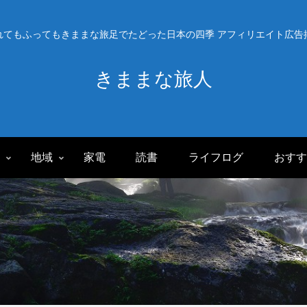
れてもふってもきままな旅足でたどった日本の四季 アフィリエイト広告
きままな旅人
旅
地域
家電
読書
ライフログ
おすす