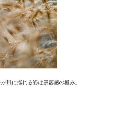
分が風に揺れる姿は寂寥感の極み。