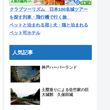
クラブツーリズム 日本100名城ツアー
を探す列車・飛行機で行く旅
ペットと泊まれる宿 | 犬・猫と泊まれる
ペット可ホテル
人気記事
神戸ハーバーランド
土塁造りによる佐竹家の巨
大城郭 久保田城