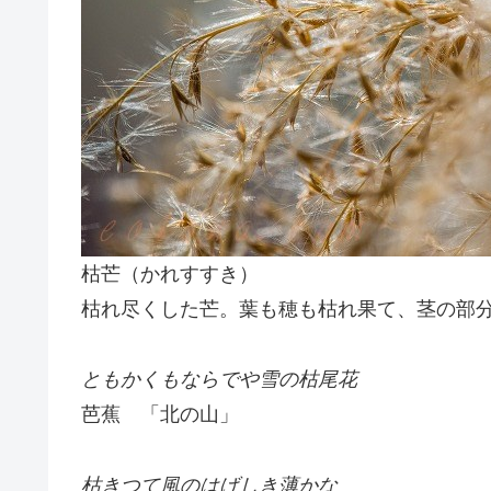
枯芒（かれすすき）
枯れ尽くした芒。葉も穂も枯れ果て、茎の部
ともかくもならでや雪の枯尾花
芭蕉 「北の山」
枯きつて風のはげしき薄かな