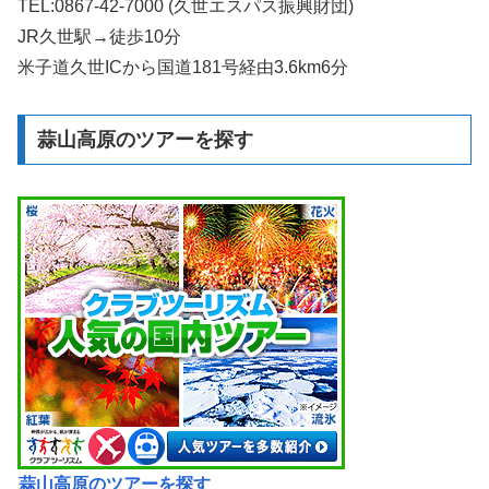
TEL:0867-42-7000 (久世エスパス振興財団)
JR久世駅→徒歩10分
米子道久世ICから国道181号経由3.6km6分
蒜山高原のツアーを探す
蒜山高原のツアーを探す