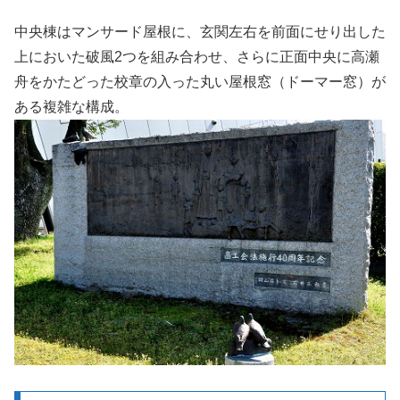
中央棟はマンサード屋根に、玄関左右を前面にせり出した
上においた破風2つを組み合わせ、さらに正面中央に高瀬
舟をかたどった校章の入った丸い屋根窓（ドーマー窓）が
ある複雑な構成。