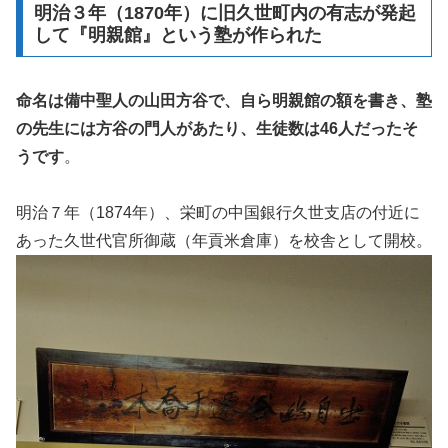
明治３年（1870年）に旧久世町内の有志が発起
して『明親館』という塾が作られた
命名は備中聖人の山田方谷で、自ら明親館の額を書き、塾
の先生には方谷の門人があたり、生徒数は46人だったそ
うです
。
明治７年（1874年）、栄町の中国銀行久世支店の付近に
あった久世代官所御蔵（年貢米倉庫）を校舎として開校。