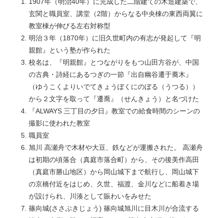
1907年（明治40年）に完成した二階建ての木造建築で、
玄関と職員室、講堂（2階）からなる中央棟の東西両翼に
教室棟が伸びる左右対称型
明治３年（1870年）に旧久世町内の有志が発起して『明
親館』という塾が作られた
校名は、『明親館』とつながりをもつ山田方谷が、中国
の古典・詩経にあるつぎの一節『出自幽谷遷于蕎木』
（ゆうこくよりいでてきょうぼくにのぼる（うつる））
から２文字を取って『遷喬』（せんきょう）と名づけた
『ALWAYS 三丁目の夕日』教室での給食時間のシーンの
撮影に使われた教室
職員室
旭川 高瀬舟で木材や大豆、鉄などが運搬された。 高瀬舟
は初期の頃落合（真庭市落合町）から、その後美作高田
（真庭市勝山地区）から岡山城下まで航行し、岡山城下
の京橋付近をはじめ、久世、福渡、金川などに船着き場
が設けられ、川湊として賑わいをみせた
篠向城(ささぶきじょう) 篠向城旭川に目木川が合流する