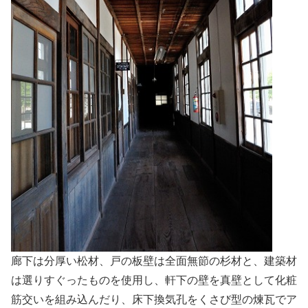
廊下は分厚い松材、戸の板壁は全面無節の杉材と、建築材
は選りすぐったものを使用し、軒下の壁を真壁として化粧
筋交いを組み込んだり、床下換気孔をくさび型の煉瓦でア