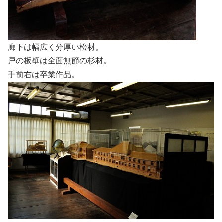
廊下は幅広く分厚い松材。
戸の板壁は全面無節の杉材。
手前右は卒業作品。