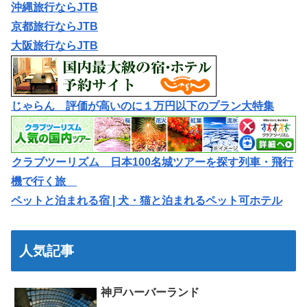
沖縄旅行ならJTB
京都旅行ならJTB
大阪旅行ならJTB
じゃらん 評価が高いのに１万円以下のプラン大特集
クラブツーリズム 日本100名城ツアーを探す列車・飛行
機で行く旅
ペットと泊まれる宿 | 犬・猫と泊まれるペット可ホテル
人気記事
神戸ハーバーランド