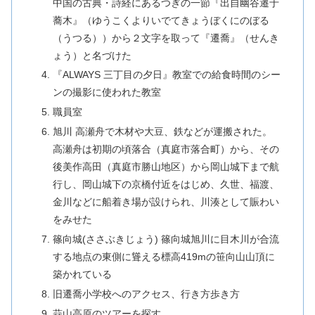
中国の古典・詩経にあるつぎの一節『出自幽谷遷于
蕎木』（ゆうこくよりいでてきょうぼくにのぼる
（うつる））から２文字を取って『遷喬』（せんき
ょう）と名づけた
『ALWAYS 三丁目の夕日』教室での給食時間のシー
ンの撮影に使われた教室
職員室
旭川 高瀬舟で木材や大豆、鉄などが運搬された。
高瀬舟は初期の頃落合（真庭市落合町）から、その
後美作高田（真庭市勝山地区）から岡山城下まで航
行し、岡山城下の京橋付近をはじめ、久世、福渡、
金川などに船着き場が設けられ、川湊として賑わい
をみせた
篠向城(ささぶきじょう) 篠向城旭川に目木川が合流
する地点の東側に聳える標高419mの笹向山山頂に
築かれている
旧遷喬小学校へのアクセス、行き方歩き方
蒜山高原のツアーを探す