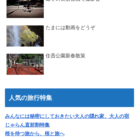
たまには動画をどうぞ
住𠮷公園新春散策
人気の旅行特集
みんなには秘密にしておきたい大人の隠れ家、大人の宿
じゃらん直前割特集
桜を待つ旅から、桜と旅へ