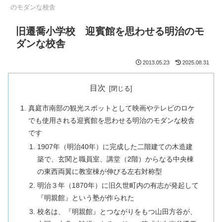
のモダンな校舎
旧遷喬小学校 迎賓館を思わせる明治のモ
ダンな校舎
2013.05.23
2025.08.31
目次
真庭市南部の観光スポットとして映画やテレビのロケ
でも使用される迎賓館を思わせる明治のモダンな校舎
です
1907年（明治40年）に完成した二階建ての木造建
築で、玄関と職員室、講堂（2階）からなる中央棟
の東西両翼に教室棟が伸びる左右対称型
明治３年（1870年）に旧久世町内の有志が発起して
『明親館』という塾が作られた
校名は、『明親館』とつながりをもつ山田方谷が、