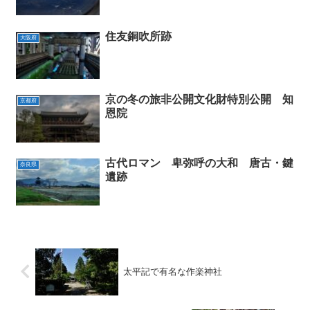
住友銅吹所跡
大阪府
京の冬の旅非公開文化財特別公開 知
京都府
恩院
古代ロマン 卑弥呼の大和 唐古・鍵
奈良県
遺跡
太平記で有名な作楽神社