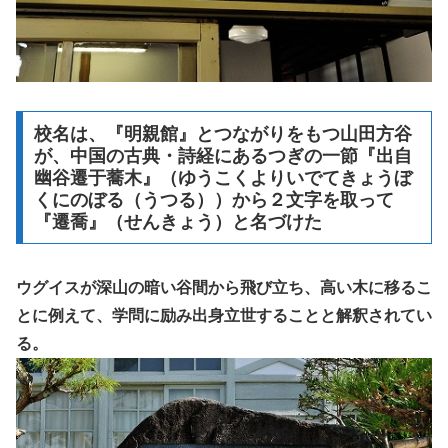
校名は、『明親館』とつながりをもつ山田方谷
が、中国の古典・詩経にあるつぎの一節『出自
幽谷遷于蕎木』（ゆうこくよりいでてきょうぼ
くにのぼる（うつる））から２文字を取って
『遷喬』（せんきょう）と名づけた
ウグイスが深山の暗い谷間から飛び立ち、高い木に移るこ
とに例えて、学問に励み出身立世することと解釈されてい
る。