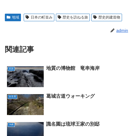
地域
日本の町並み
歴史を訪ねる旅
歴史的建造物
admin
関連記事
地質の博物館 竜串海岸
四国
葛城古道ウォーキング
奈良県
識名園は琉球王家の別邸
沖縄