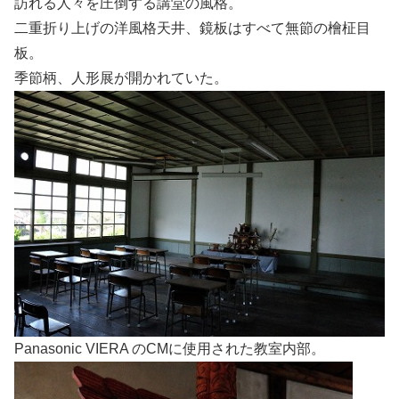
訪れる人々を圧倒する講堂の風格。
二重折り上げの洋風格天井、鏡板はすべて無節の檜柾目
板。
季節柄、人形展が開かれていた。
Panasonic VIERA のCMに使用された教室内部。