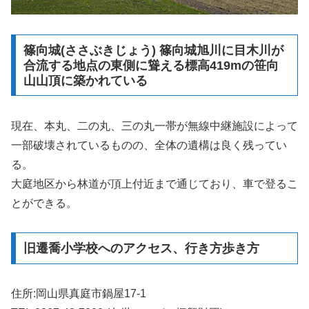
篠向城(ささぶきじょう) 篠向城旭川に目木川が
合流する地点の東側に聳える標高419mの笹向
山山頂に築かれている
現在、本丸、二の丸、三の丸一帯が無線中継施設によって
一部破壊されているものの、全体の遺構は良く残ってい
る。
大庭地区から林道が頂上付近まで通じており、車で登るこ
とができる。
旧遷喬小学校へのアクセス、行き方歩き方
住所:岡山県真庭市鍋屋17-1