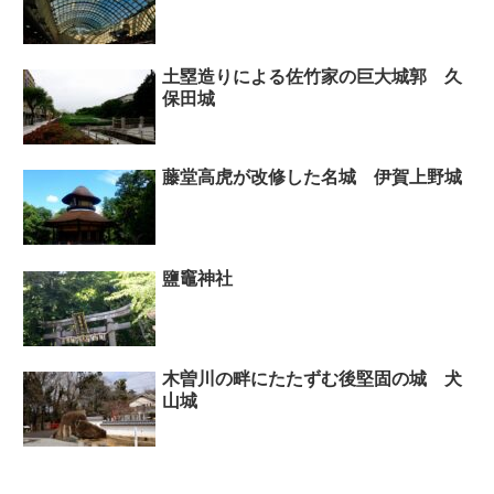
土塁造りによる佐竹家の巨大城郭 久
保田城
藤堂高虎が改修した名城 伊賀上野城
鹽竈神社
木曽川の畔にたたずむ後堅固の城 犬
山城