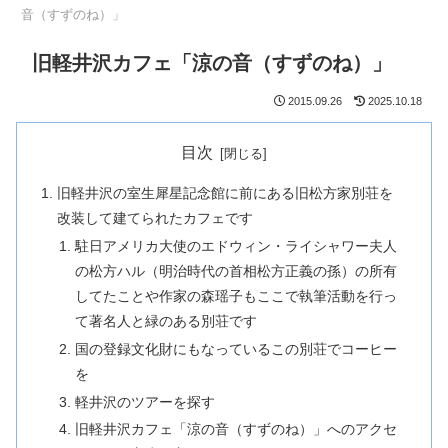
音（すずのね）」
旧軽井沢カフェ「涼の音（すずのね）」
2015.09.26
2025.10.18
目次
旧軽井沢の室生犀星記念館に前にある旧松方家別荘を
改装して建てられたカフェです
駐日アメリカ大使のエドウィン・ライシャワー夫人
の松方ハル（明治時代の首相松方正義の孫）の所有
してたことや作家の森瑶子もここで執筆活動を行っ
て著名人と緑のある別荘です
国の登録文化財にもなっているこの別荘でコーヒー
を
軽井沢のツアーを探す
旧軽井沢カフェ「涼の音（すずのね）」へのアクセ