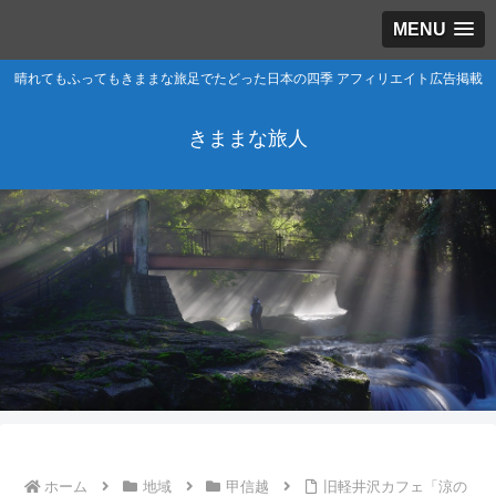
MENU
晴れてもふってもきままな旅足でたどった日本の四季 アフィリエイト広告掲載
きままな旅人
ホーム
地域
甲信越
旧軽井沢カフェ「涼の