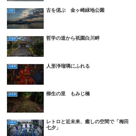
古を偲ぶ 金ヶ崎緑地公園
北陸
哲学の道から祇園白川畔
京都府
人形浄瑠璃にふれる
兵庫県
柳生の里 もみじ橋
奈良県
レトロと近未来、癒しの空間で「梅田
大阪府
七夕」