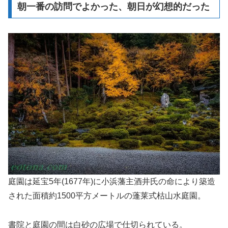
朝一番の訪問でよかった、朝日が幻想的だった
庭園は延宝5年(1677年)に小浜藩主酒井氏の命により築造
された面積約1500平方メートルの蓬莱式枯山水庭園。
書院と庭園の間は白砂の広場で仕切られている。