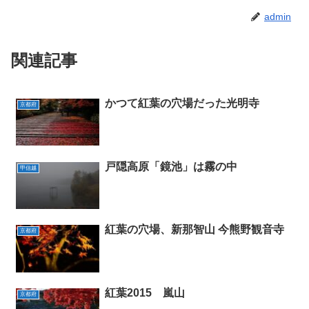
admin
関連記事
かつて紅葉の穴場だった光明寺
京都府
戸隠高原「鏡池」は霧の中
甲信越
紅葉の穴場、新那智山 今熊野観音寺
京都府
紅葉2015 嵐山
京都府