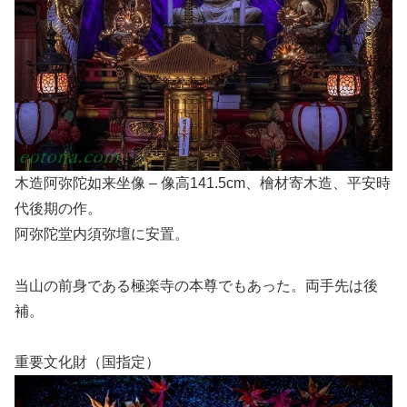
木造阿弥陀如来坐像 – 像高141.5cm、檜材寄木造、平安時
代後期の作。
阿弥陀堂内須弥壇に安置。
当山の前身である極楽寺の本尊でもあった。両手先は後
補。
重要文化財（国指定）