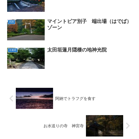
マイントピア別子 端出場（はでば）
四国
ゾーン
太田垣蓮月隠棲の地神光院
京都府
阿納でトラフグを食す
お水送りの寺 神宮寺