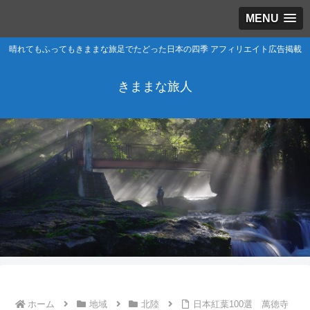
MENU
晴れてもふってもきままな旅足でたどった日本の四季 アフィリエイト広告掲載
きままな旅人
ホーム
地域
北陸
日本紅葉100選 萬徳寺