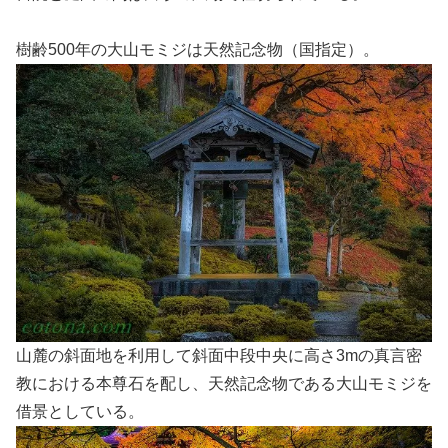
樹齢500年の大山モミジは天然記念物（国指定）。
山麓の斜面地を利用して斜面中段中央に高さ3mの真言密
教における本尊石を配し、天然記念物である大山モミジを
借景としている。