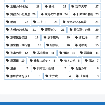
近畿の20名城
28
路地
28
現存天守
27
舞妓のいる風景
26
東海の20名城
24
日本100名山
23
動画
22
二上山
21
サギのいる風景
21
九州の20名城
21
展望ビル
21
石仏巡りの旅
20
京都魔界伝説
19
坂本龍馬
19
古戦場
17
航空機・飛行場
16
軽井沢
16
寺内町
15
列車の旅
12
高山植物
11
遺跡
11
羅漢像
11
新選組
10
撮影スポット
8
モネの池
8
花火
7
温泉
7
日本三大山城
7
食通の店
6
熊野古道を歩く
6
土方歳三
4
上高地
3