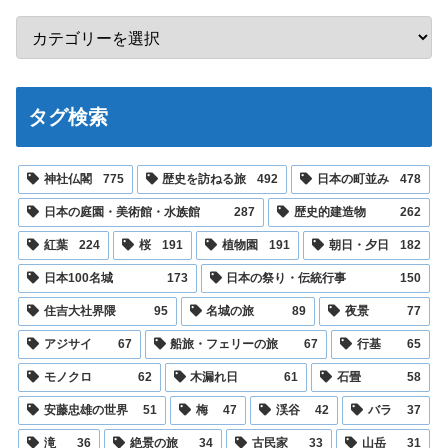
タグ検索
神社仏閣
775
歴史を訪ねる旅
492
日本の町並み
478
日本の庭園・美術館・水族館
287
歴史的建造物
262
紅葉
224
桜
191
植物園
191
朝日・夕日
182
日本100名城
173
日本の祭り・伝統行事
150
住吉大社界隈
95
名城の旅
89
夜景
77
アジサイ
67
船旅・フェリーの旅
67
行基
65
モノクロ
62
木漏れ日
61
石畳
58
安藤忠雄の世界
51
梅
47
渓谷
42
バラ
37
滝
36
絶景の旅
34
古民家
33
山岳
31