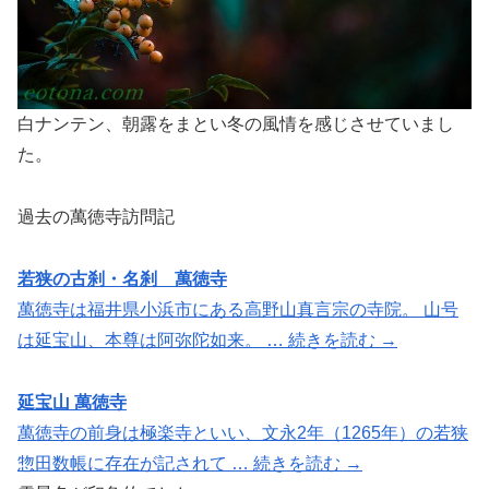
白ナンテン、朝露をまとい冬の風情を感じさせていまし
た。
過去の萬徳寺訪問記
若狭の古刹・名刹 萬徳寺
萬徳寺は福井県小浜市にある高野山真言宗の寺院。 山号
は延宝山、本尊は阿弥陀如来。 … 続きを読む →
延宝山 萬徳寺
萬徳寺の前身は極楽寺といい、文永2年（1265年）の若狭
惣田数帳に存在が記されて … 続きを読む →