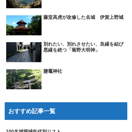
藤堂高虎が改修した名城 伊賀上野城
別れたい、別れさせたい、良縁を結び
悪縁を絶つ「菊野大明神」
鹽竈神社
おすすめ記事一覧
100名城築城年代別リスト