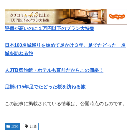
評価が高いのに１万円以下のプラン大特集
日本100名城巡りを始めて足かけ３年、足でたどった 名
城を訪ねる旅
人JTB気旅館・ホテルも直前だからこの価格！
足掛け15年足でたどった桜を訪ねる旅
この記事に掲載されている情報は、公開時点のものです。
北陸
紅葉