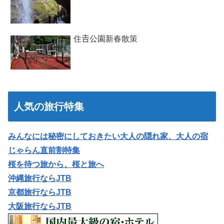
住𠮷公園新春散策
人気の旅行特集
みんなには秘密にしておきたい大人の隠れ家、大人の宿
じゃらん直前割特集
桜を待つ旅から、桜と旅へ
沖縄旅行ならJTB
京都旅行ならJTB
大阪旅行ならJTB