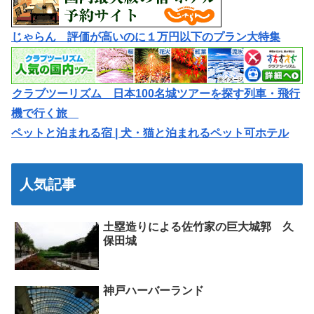
じゃらん 評価が高いのに１万円以下のプラン大特集
クラブツーリズム 日本100名城ツアーを探す列車・飛行
機で行く旅
ペットと泊まれる宿 | 犬・猫と泊まれるペット可ホテル
人気記事
土塁造りによる佐竹家の巨大城郭 久
保田城
神戸ハーバーランド