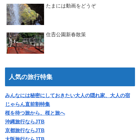
たまには動画をどうぞ
住𠮷公園新春散策
人気の旅行特集
みんなには秘密にしておきたい大人の隠れ家、大人の宿
じゃらん直前割特集
桜を待つ旅から、桜と旅へ
沖縄旅行ならJTB
京都旅行ならJTB
大阪旅行ならJTB