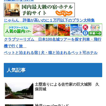
じゃらん 評価が高いのに１万円以下のプラン大特集
クラブツーリズム 日本100名城ツアーを探す列車・飛行
機で行く旅
ペットと泊まれる宿 | 犬・猫と泊まれるペット可ホテル
人気記事
土塁造りによる佐竹家の巨大城郭 久
保田城
神戸ハーバーランド