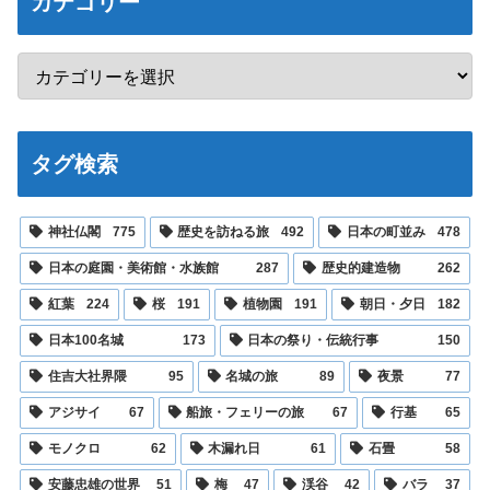
カテゴリー
タグ検索
神社仏閣
775
歴史を訪ねる旅
492
日本の町並み
478
日本の庭園・美術館・水族館
287
歴史的建造物
262
紅葉
224
桜
191
植物園
191
朝日・夕日
182
日本100名城
173
日本の祭り・伝統行事
150
住吉大社界隈
95
名城の旅
89
夜景
77
アジサイ
67
船旅・フェリーの旅
67
行基
65
モノクロ
62
木漏れ日
61
石畳
58
安藤忠雄の世界
51
梅
47
渓谷
42
バラ
37