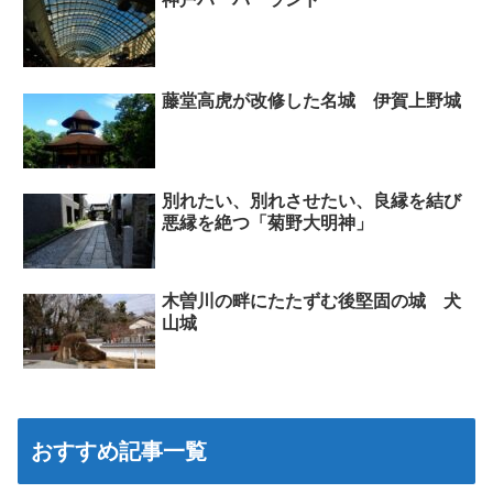
藤堂高虎が改修した名城 伊賀上野城
別れたい、別れさせたい、良縁を結び
悪縁を絶つ「菊野大明神」
木曽川の畔にたたずむ後堅固の城 犬
山城
おすすめ記事一覧