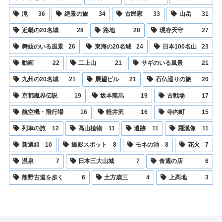
滝
36
絶景の旅
34
古民家
33
山岳
31
近畿の20名城
28
路地
28
現存天守
27
舞妓のいる風景
26
東海の20名城
24
日本100名山
23
動画
22
二上山
21
サギのいる風景
21
九州の20名城
21
展望ビル
21
石仏巡りの旅
20
京都魔界伝説
19
坂本龍馬
19
古戦場
17
航空機・飛行場
16
軽井沢
16
寺内町
15
列車の旅
12
高山植物
11
遺跡
11
羅漢像
11
新選組
10
撮影スポット
8
モネの池
8
花火
7
温泉
7
日本三大山城
7
食通の店
6
熊野古道を歩く
6
土方歳三
4
上高地
3