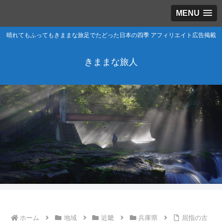
MENU
晴れてもふってもきままな旅足でたどった日本の四季 アフィリエイト広告掲載
きままな旅人
ホーム
地域
近畿
兵庫県
屈指の古