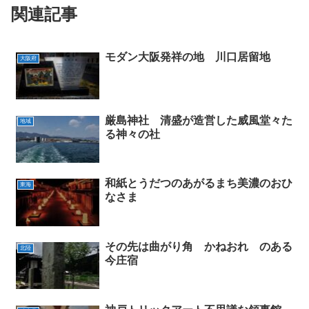
関連記事
モダン大阪発祥の地 川口居留地
大阪府
厳島神社 清盛が造営した威風堂々た
地域
る神々の社
和紙とうだつのあがるまち美濃のおひ
東海
なさま
その先は曲がり角 かねおれ のある
北陸
今庄宿