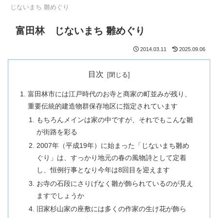
じないまち 雛めぐり
富田林 じないまち 雛めぐり
2014.03.11
2025.09.06
目次
富田林市には江戸時代のお寺と商家の町並みが残り、
重要伝統的建造物群保存地区に指定されています
もちろんメインは家の中ですが、それでもこんな雛
が街路を彩る
2007年（平成19年）に始まった「じないまち雛め
ぐり」は、すっかり地元の春の風物詩として定着
し、恒例行事となり今年は8回目を迎えます
お寺の石段にさりげなく雛が飾られているのが見え
ますでしょうか
旧家杉山家の座敷には多くの作家の生け花が飾ら