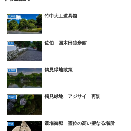
竹中大工道具館
兵庫県
佐伯 国木田独歩館
九州
鶴見緑地散策
大阪府
鶴見緑地 アジサイ 再訪
大阪府
斎場御嶽 霊位の高い聖なる場所
沖縄