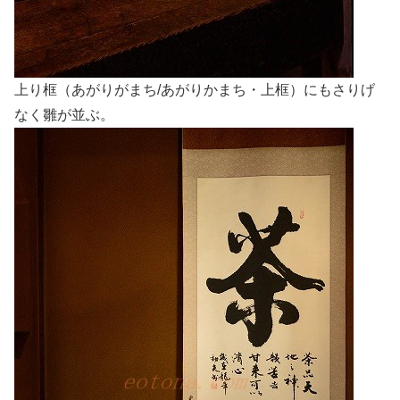
上り框（あがりがまち/あがりかまち・上框）にもさりげ
なく雛が並ぶ。