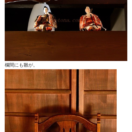
欄間にも雛が。