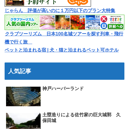
じゃらん 評価が高いのに１万円以下のプラン大特集
クラブツーリズム 日本100名城ツアーを探す列車・飛行
機で行く旅
ペットと泊まれる宿 | 犬・猫と泊まれるペット可ホテル
人気記事
神戸ハーバーランド
土塁造りによる佐竹家の巨大城郭 久
保田城