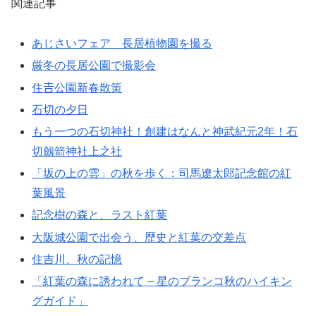
関連記事
あじさいフェア 長居植物園を撮る
厳冬の長居公園で撮影会
住𠮷公園新春散策
石切の夕日
もう一つの石切神社！創建はなんと神武紀元2年！石
切劔箭神社上之社
「坂の上の雲」の秋を歩く：司馬遼太郎記念館の紅
葉風景
記念樹の森と、ラスト紅葉
大阪城公園で出会う、歴史と紅葉の交差点
住吉川、秋の記憶
「紅葉の森に誘われて – 星のブランコ秋のハイキン
グガイド」