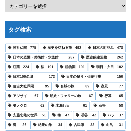
タグ検索
神社仏閣
775
歴史を訪ねる旅
492
日本の町並み
478
日本の庭園・美術館・水族館
287
歴史的建造物
262
紅葉
224
桜
191
植物園
191
朝日・夕日
182
日本100名城
173
日本の祭り・伝統行事
150
住吉大社界隈
95
名城の旅
89
夜景
77
アジサイ
67
船旅・フェリーの旅
67
行基
65
モノクロ
62
木漏れ日
61
石畳
58
安藤忠雄の世界
51
梅
47
渓谷
42
バラ
37
滝
36
絶景の旅
34
古民家
33
山岳
31