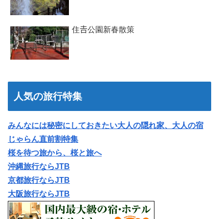
住𠮷公園新春散策
人気の旅行特集
みんなには秘密にしておきたい大人の隠れ家、大人の宿
じゃらん直前割特集
桜を待つ旅から、桜と旅へ
沖縄旅行ならJTB
京都旅行ならJTB
大阪旅行ならJTB