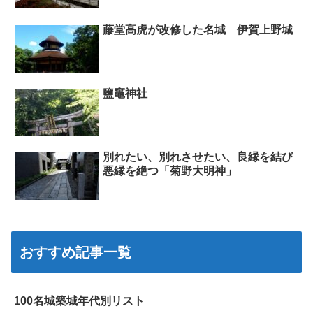
藤堂高虎が改修した名城 伊賀上野城
鹽竈神社
別れたい、別れさせたい、良縁を結び
悪縁を絶つ「菊野大明神」
おすすめ記事一覧
100名城築城年代別リスト