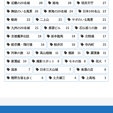
近畿の20名城
28
路地
28
現存天守
27
舞妓のいる風景
26
東海の20名城
24
日本100名山
23
動画
22
二上山
21
サギのいる風景
21
九州の20名城
21
展望ビル
21
石仏巡りの旅
20
京都魔界伝説
19
坂本龍馬
19
古戦場
17
航空機・飛行場
16
軽井沢
16
寺内町
15
列車の旅
12
高山植物
11
遺跡
11
羅漢像
11
新選組
10
撮影スポット
8
モネの池
8
花火
7
温泉
7
日本三大山城
7
食通の店
6
熊野古道を歩く
6
土方歳三
4
上高地
3