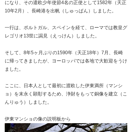
になり、その遣欧少年使節4名の正使として1582年（天正
10年2月）、長崎港を出帆（しゅっぱん）しました。
一行は、ポルトガル、スペインを経て、ローマでは教皇グ
レゴリオ13世に謁見（えっけん）しました。
そして、8年5ヶ月ぶりの1590年（天正18年）7月、長崎
に帰ってきましたが、ヨーロッパでは各地で大歓迎をうけ
ました。
ここに、日本人として最初に渡欧した伊東満所（マンシ
ョ）を末永く顕彰するため、浄財をもって銅像を建立（こ
んりゅう）しました。
伊東マンショの像の説明板から