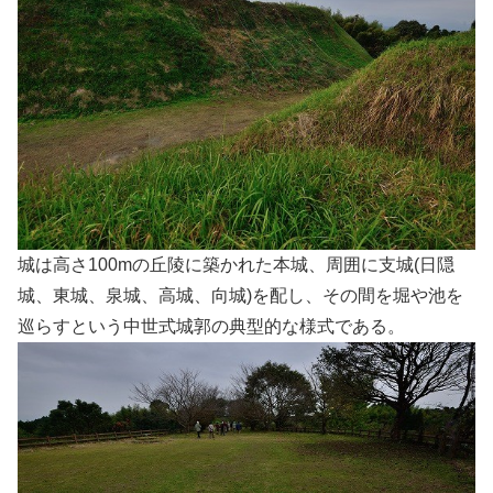
城は高さ100mの丘陵に築かれた本城、周囲に支城(日隠
城、東城、泉城、高城、向城)を配し、その間を堀や池を
巡らすという中世式城郭の典型的な様式である。