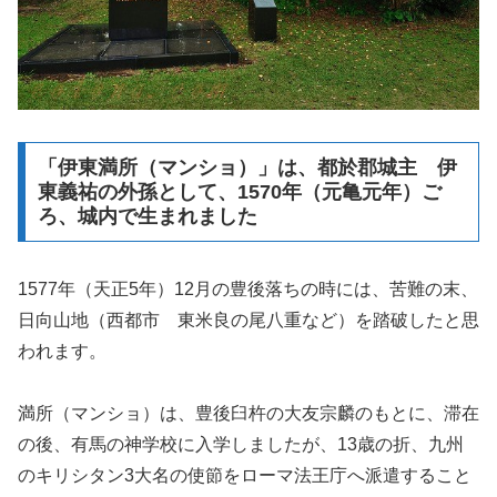
「伊東満所（マンショ）」は、都於郡城主 伊
東義祐の外孫として、1570年（元亀元年）ご
ろ、城内で生まれました
1577年（天正5年）12月の豊後落ちの時には、苦難の末、
日向山地（西都市 東米良の尾八重など）を踏破したと思
われます。
満所（マンショ）は、豊後臼杵の大友宗麟のもとに、滞在
の後、有馬の神学校に入学しましたが、13歳の折、九州
のキリシタン3大名の使節をローマ法王庁へ派遣すること