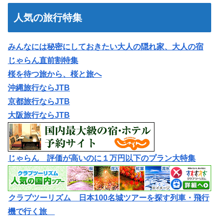
人気の旅行特集
みんなには秘密にしておきたい大人の隠れ家、大人の宿
じゃらん直前割特集
桜を待つ旅から、桜と旅へ
沖縄旅行ならJTB
京都旅行ならJTB
大阪旅行ならJTB
じゃらん 評価が高いのに１万円以下のプラン大特集
クラブツーリズム 日本100名城ツアーを探す列車・飛行
機で行く旅