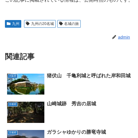
九州
九州の20名城
名城の旅
admin
関連記事
猪伏山 千亀利城と呼ばれた岸和田城
大阪府
山崎城跡 秀吉の居城
京都府
ガラシャゆかりの勝竜寺城
京都府