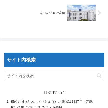
今日の泊りは宮崎
サイト内検索
目次
都於郡城（とのこおりじょう）、築城は1337年（建武4
年）伊東祐持による 別名・浮船城