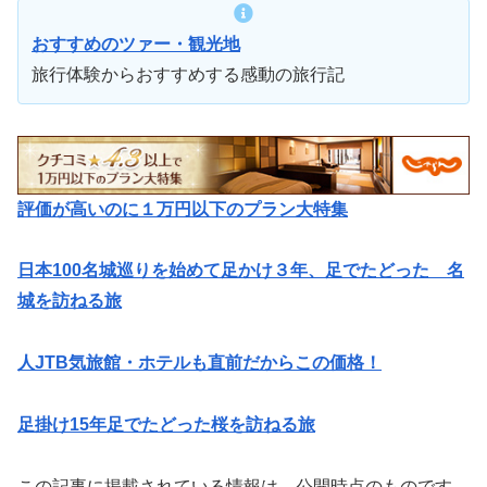
おすすめのツァー・観光地
旅行体験からおすすめする感動の旅行記
評価が高いのに１万円以下のプラン大特集
日本100名城巡りを始めて足かけ３年、足でたどった 名
城を訪ねる旅
人JTB気旅館・ホテルも直前だからこの価格！
足掛け15年足でたどった桜を訪ねる旅
この記事に掲載されている情報は、公開時点のものです。