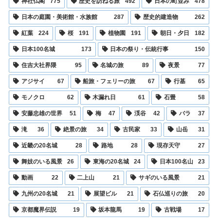
神社仏閣
775
歴史を訪ねる旅
492
日本の町並み
478
日本の庭園・美術館・水族館
287
歴史的建造物
262
紅葉
224
桜
191
植物園
191
朝日・夕日
182
日本100名城
173
日本の祭り・伝統行事
150
住吉大社界隈
95
名城の旅
89
夜景
77
アジサイ
67
船旅・フェリーの旅
67
行基
65
モノクロ
62
木漏れ日
61
石畳
58
安藤忠雄の世界
51
梅
47
渓谷
42
バラ
37
滝
36
絶景の旅
34
古民家
33
山岳
31
近畿の20名城
28
路地
28
現存天守
27
舞妓のいる風景
26
東海の20名城
24
日本100名山
23
動画
22
二上山
21
サギのいる風景
21
九州の20名城
21
展望ビル
21
石仏巡りの旅
20
京都魔界伝説
19
坂本龍馬
19
古戦場
17