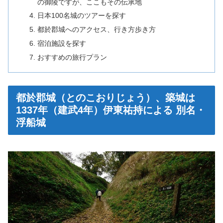
の御陵ですが、ここもその伝承地
日本100名城のツアーを探す
都於郡城へのアクセス、行き方歩き方
宿泊施設を探す
おすすめの旅行プラン
都於郡城（とのこおりじょう）、築城は
1337年（建武4年）伊東祐持による 別名・
浮船城