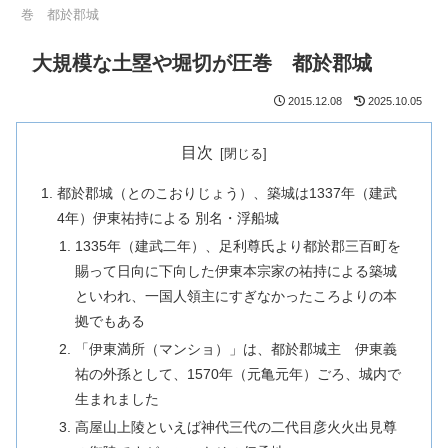
巻 都於郡城
大規模な土塁や堀切が圧巻 都於郡城
2015.12.08
2025.10.05
目次
都於郡城（とのこおりじょう）、築城は1337年（建武
4年）伊東祐持による 別名・浮船城
1335年（建武二年）、足利尊氏より都於郡三百町を
賜って日向に下向した伊東本宗家の祐持による築城
といわれ、一国人領主にすぎなかったころよりの本
拠でもある
「伊東満所（マンショ）」は、都於郡城主 伊東義
祐の外孫として、1570年（元亀元年）ごろ、城内で
生まれました
高屋山上陵といえば神代三代の二代目彦火火出見尊