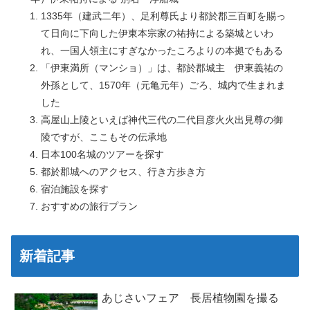
1335年（建武二年）、足利尊氏より都於郡三百町を賜っ
て日向に下向した伊東本宗家の祐持による築城といわ
れ、一国人領主にすぎなかったころよりの本拠でもある
「伊東満所（マンショ）」は、都於郡城主 伊東義祐の
外孫として、1570年（元亀元年）ごろ、城内で生まれま
した
高屋山上陵といえば神代三代の二代目彦火火出見尊の御
陵ですが、ここもその伝承地
日本100名城のツアーを探す
都於郡城へのアクセス、行き方歩き方
宿泊施設を探す
おすすめの旅行プラン
新着記事
あじさいフェア 長居植物園を撮る