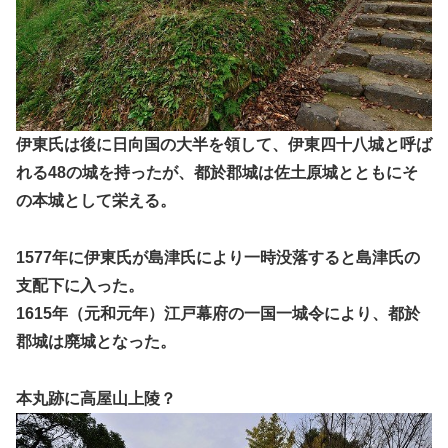
伊東氏は後に日向国の大半を領して、伊東四十八城と呼ば
れる48の城を持ったが、都於郡城は佐土原城とともにそ
の本城として栄える。
1577年に伊東氏が島津氏により一時没落すると島津氏の
支配下に入った。
1615年（元和元年）江戸幕府の一国一城令により、都於
郡城は廃城となった。
本丸跡に高屋山上陵？