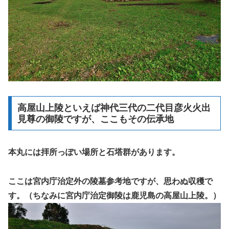
高屋山上陵といえば神代三代の二代目彦火火出
見尊の御陵ですが、ここもその伝承地
本丸には拝所っぽい場所と石塔群があります。
ここは宮内庁治定外の陵墓参考地ですが、思わぬ収穫で
す。（ちなみに宮内庁治定御陵は鹿児島の高屋山上陵。）