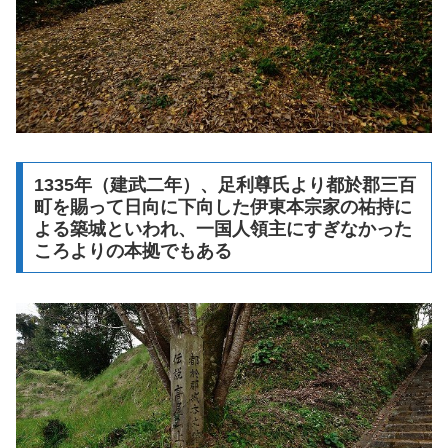
1335年（建武二年）、足利尊氏より都於郡三百
町を賜って日向に下向した伊東本宗家の祐持に
よる築城といわれ、一国人領主にすぎなかった
ころよりの本拠でもある