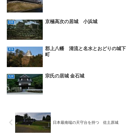
京極高次の居城 小浜城
北陸
郡上八幡 清流と名水とおどりの城下
東海
町
宗氏の居城 金石城
九州
日本最南端の天守台を持つ 佐土原城