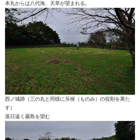
本丸からは八代海、天草が望まれる。
西ノ城跡（三の丸と同様に斥候（ものみ）の役割を果た
す）
落日遠く霧島を望む