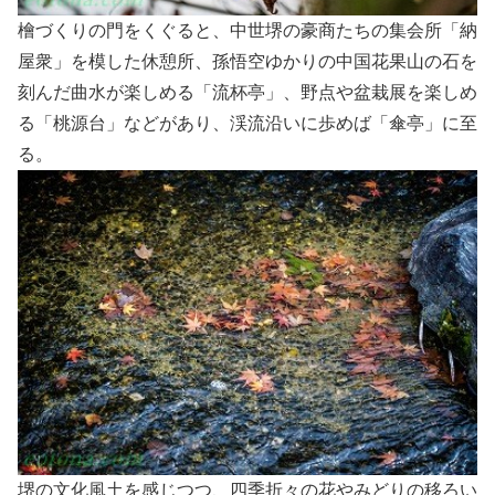
檜づくりの門をくぐると、中世堺の豪商たちの集会所「納
屋衆」を模した休憩所、孫悟空ゆかりの中国花果山の石を
刻んだ曲水が楽しめる「流杯亭」、野点や盆栽展を楽しめ
る「桃源台」などがあり、渓流沿いに歩めば「傘亭」に至
る。
堺の文化風土を感じつつ、四季折々の花やみどりの移ろい