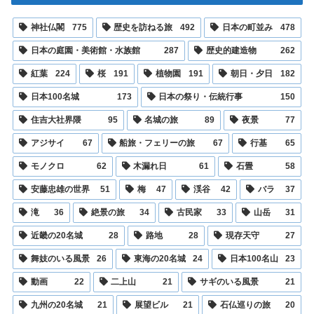
神社仏閣
775
歴史を訪ねる旅
492
日本の町並み
478
日本の庭園・美術館・水族館
287
歴史的建造物
262
紅葉
224
桜
191
植物園
191
朝日・夕日
182
日本100名城
173
日本の祭り・伝統行事
150
住吉大社界隈
95
名城の旅
89
夜景
77
アジサイ
67
船旅・フェリーの旅
67
行基
65
モノクロ
62
木漏れ日
61
石畳
58
安藤忠雄の世界
51
梅
47
渓谷
42
バラ
37
滝
36
絶景の旅
34
古民家
33
山岳
31
近畿の20名城
28
路地
28
現存天守
27
舞妓のいる風景
26
東海の20名城
24
日本100名山
23
動画
22
二上山
21
サギのいる風景
21
九州の20名城
21
展望ビル
21
石仏巡りの旅
20