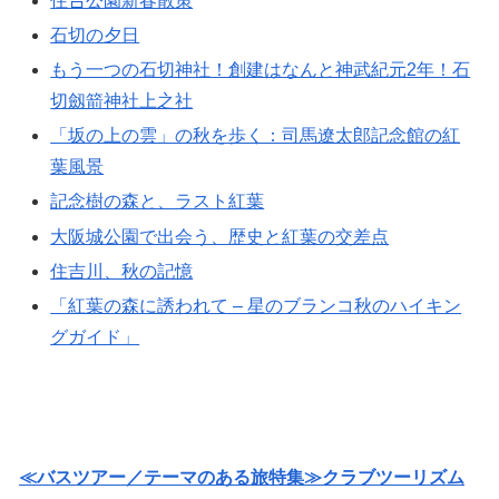
住𠮷公園新春散策
石切の夕日
もう一つの石切神社！創建はなんと神武紀元2年！石
切劔箭神社上之社
「坂の上の雲」の秋を歩く：司馬遼太郎記念館の紅
葉風景
記念樹の森と、ラスト紅葉
大阪城公園で出会う、歴史と紅葉の交差点
住吉川、秋の記憶
「紅葉の森に誘われて – 星のブランコ秋のハイキン
グガイド」
≪バスツアー／テーマのある旅特集≫クラブツーリズム