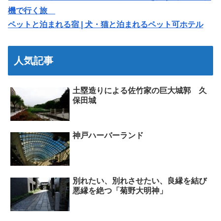
機で行く旅
ペットと泊まれる宿 | 犬・猫と泊まれるペット可ホテル
人気記事
土塁造りによる佐竹家の巨大城郭 久
保田城
神戸ハーバーランド
別れたい、別れさせたい、良縁を結び
悪縁を絶つ「菊野大明神」