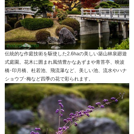
伝統的な作庭技術を駆使した2.6haの美しい築山林泉廻遊
式庭園。花木に囲まれ風情豊かなあずまや青苔亭、映波
橋･印月橋、杜若池、飛流瀑など、美しい池、流水やハナ
ショウブ･梅など四季の花で彩られます。