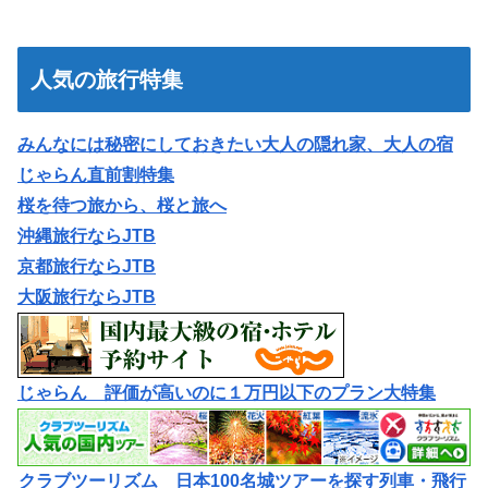
人気の旅行特集
みんなには秘密にしておきたい大人の隠れ家、大人の宿
じゃらん直前割特集
桜を待つ旅から、桜と旅へ
沖縄旅行ならJTB
京都旅行ならJTB
大阪旅行ならJTB
じゃらん 評価が高いのに１万円以下のプラン大特集
クラブツーリズム 日本100名城ツアーを探す列車・飛行