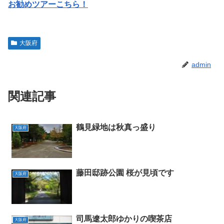
お勧めツアーこちら！
大阪府
admin
関連記事
鶴見緑地は秋真っ盛り
大阪府
藤田邸跡公園 桜が見頃です
大阪府
司馬遼太郎ゆかりの喫茶店
大阪府