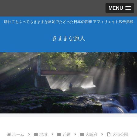
MENU
晴れてもふってもきままな旅足でたどった日本の四季 アフィリエイト広告掲載
きままな旅人
ホーム
地域
近畿
大阪府
大仙公園